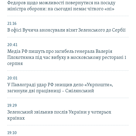
Федоров щодо можливості повернутися на посаду
міністра оборони: на сьогодні немає чіткого «ні»
21:16
В офісі Вучича анонсували візит Зеленського до Сербії
20:41
Медіа РФ пишуть про загибель генерала Валерія
Плохотнюка під час вибуху в московському ресторані 1
серпня
20:01
У Павлограді удар РФ знищив депо «Укрпошти»,
загинули дві працівниці – Смілянський
19:29
Зеленський звільнив послів України у чотирьох
країнах
19:10