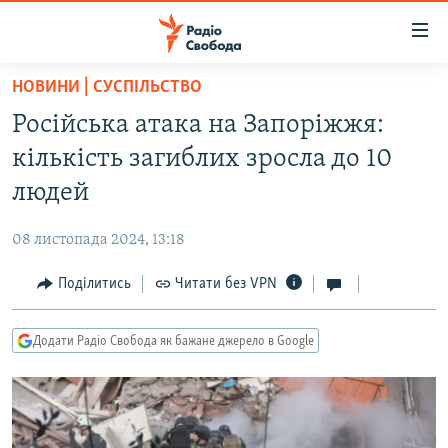
Доступність
посилання
Перейти
НОВИНИ | СУСПІЛЬСТВО
до
РАДІО СВОБОДА – 70 РОКІВ
Російська атака на Запоріжжя:
основного
ВСЕ ЗА ДОБУ
матеріалу
кількість загиблих зросла до 10
СТАТТІ
Перейти
людей
до
ВІЙНА
ПОЛІТИКА
основної
08 листопада 2024, 13:18
РОСІЙСЬКА «ФІЛЬТРАЦІЯ»
ЕКОНОМІКА
навігації
Перейти
Поділитись
Читати без VPN
ДОНБАС.РЕАЛІЇ
СУСПІЛЬСТВО
до
КРИМ.РЕАЛІЇ
КУЛЬТУРА
пошуку
Додати Радіо Свобода як бажане джерело в Google
ТИ ЯК?
СПОРТ
СХЕМИ
УКРАЇНА
КИТАЙ.ВИКЛИКИ
СВІТ