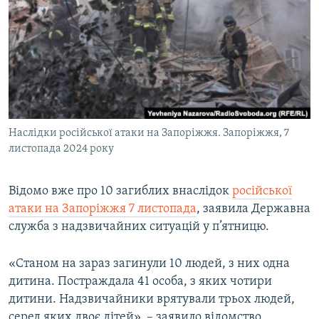
МУЛЬТИМЕДІА
ФОТО
СПЕЦПРОЄКТИ
ПОДКАСТИ
КРИМ РЕАЛІЇ
Наслідки російської атаки на Запоріжжя. Запоріжжя, 7
РУС
листопада 2024 року
УКР
Відомо вже про 10 загиблих внаслідок
російської
КТАТ
атаки на Запоріжжя 7 листопада
, заявила Державна
служба з надзвичайних ситуацій у п’ятницю.
ДОЛУЧАЙСЯ!
«Станом на зараз загинули 10 людей, з них одна
дитина. Постраждала 41 особа, з яких чотири
дитини. Надзвичайники врятували трьох людей,
серед яких двоє дітей», – заявило відомство.