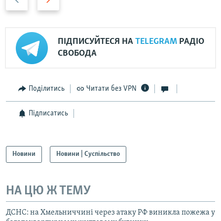
а
п
з
е
а
р
ПІДПИСУЙТЕСЯ НА
TELEGRAM
РАДІО
д
е
СВОБОДА
д
Поділитись
Читати без VPN
Підписатись
Новини
Новини | Суспільство
НА ЦЮ Ж ТЕМУ
ДСНС: на Хмельниччині через атаку РФ виникла пожежа у