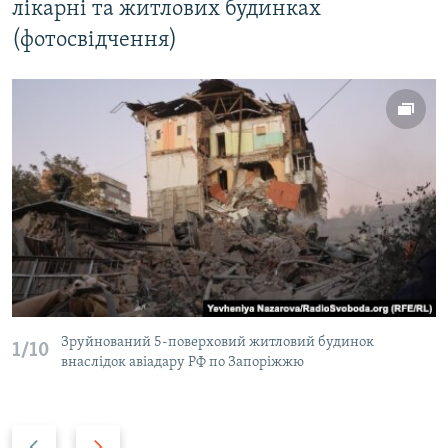
лікарні та житлових будинках
(фотосвідчення)
Зруйнований 5-поверховий житловий будинок
1/10
внаслідок авіадару РФ по Запоріжжю
Н
В