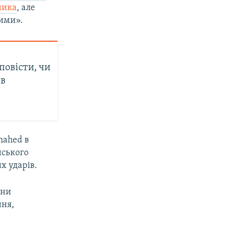
ника
, але
ними».
повісти, чи
ів
hahed в
нського
их ударів.
они
ння,