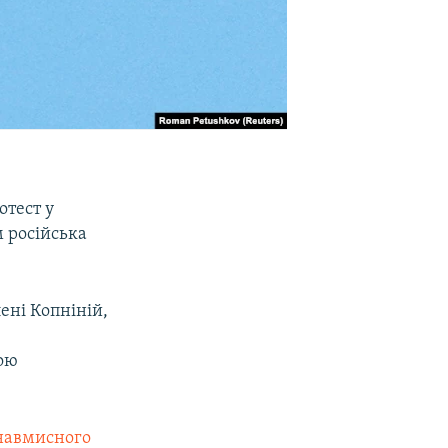
отест у
м російська
ені Копніній,
зою
 навмисного