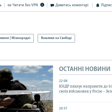
ь
Читати без VPN
Дивитись коментарі
Підпис
овини | Міжнародні
Важливе на Свободі
ОСТАННІ НОВИНИ
22:08
КНДР планує направити до 5
своїх військових у Росію – З
20:57