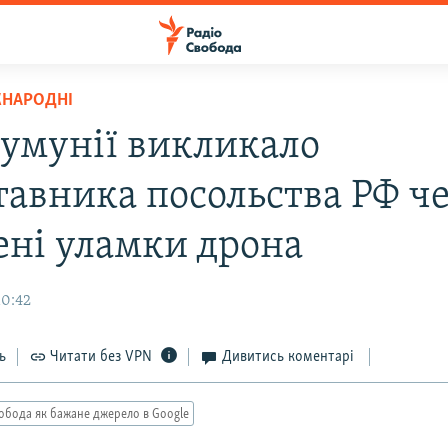
ЖНАРОДНІ
умунії викликало
тавника посольства РФ ч
ені уламки дрона
10:42
ь
Читати без VPN
Дивитись коментарі
обода як бажане джерело в Google