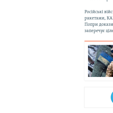
Російські вій
ракетами, КА
Попри докази 
заперечує ці