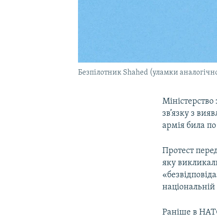
Безпілотник Shahed (уламки аналогічн
Міністерство
зв’язку з вия
армія била по
Протест перед
яку викликали
«безвідповіда
національній 
Раніше в НАТ