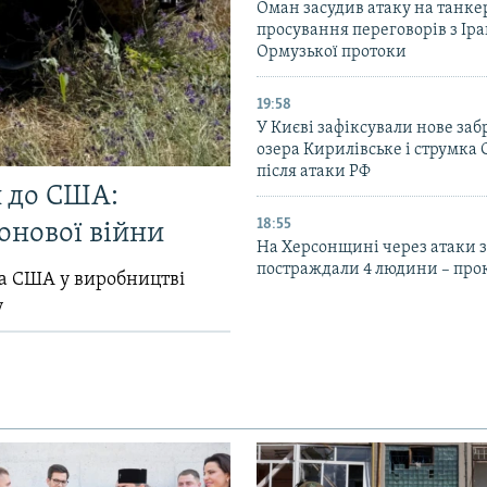
Оман засудив атаку на танкер
просування переговорів з Ір
Ормузької протоки
19:58
У Києві зафіксували нове за
озера Кирилівське і струмка
після атаки РФ
и до США:
18:55
онової війни
На Херсонщині через атаки з
постраждали 4 людини – про
ла США у виробництві
у