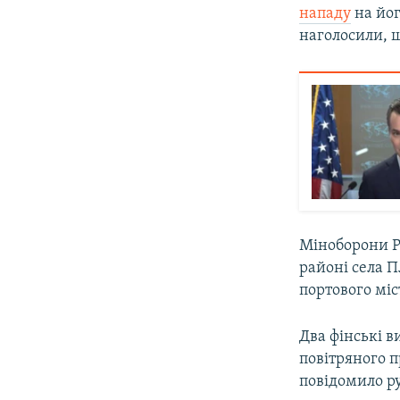
нападу
на йог
наголосили, щ
Міноборони Р
районі села П
портового міст
Два фінські в
повітряного п
повідомило ру