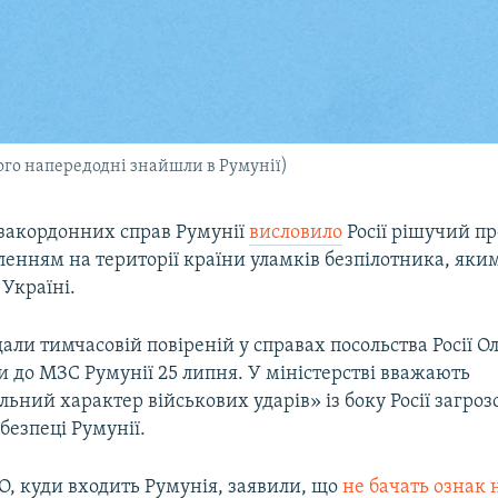
ого напередодні знайшли в Румунії)
 закордонних справ Румунії
висловило
Росії рішучий пр
вленням на території країни уламків безпілотника, яки
 Україні.
али тимчасовій повіреній у справах посольства Росії Ол
 до МЗС Румунії 25 липня. У міністерстві вважають
льний характер військових ударів» із боку Росії загро
безпеці Румунії.
О, куди входить Румунія, заявили, що
не бачать ознак