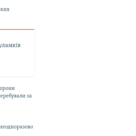
ьких
уламків
борони
перебували за
 неодноразово