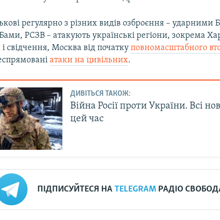
ськові регулярно з різних видів озброєння – ударними 
Бами, РСЗВ – атакують українські регіони, зокрема Ха
і свідчення, Москва від початку
повномасштабного вт
леспрямовані
атаки на цивільних
.
ДИВІТЬСЯ ТАКОЖ:
Війна Росії проти України. Всі но
цей час
ПІДПИСУЙТЕСЯ НА
TELEGRAM
РАДІО СВОБОД