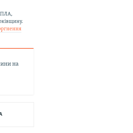
БПЛА,
рківщину.
оргнення
вини на
А