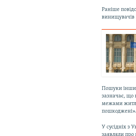
Раніше повід
винищувачів 
Пошуки інших
зазначає, що 
межами житло
пошкоджені»
У сусідніх з 
заявляли про 