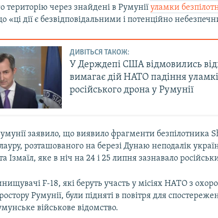
о територію через знайдені в Румунії
уламки безпілот
о «ці дії є безвідповідальними і потенційно небезпеч
ДИВІТЬСЯ ТАКОЖ:
У Держдепі США відмовились від
вимагає дій НАТО падіння уламк
російського дрона у Румунії
умунії заявило, що виявило фрагменти безпілотника S
лауру, розташованого на березі Дунаю неподалік украї
а Ізмаїл, яке в ніч на 24 і 25 липня зазнавало російськ
инищувачі F-18, які беруть участь у місіях НАТО з охор
ростору Румунії, були підняті в повітря для спостереже
мунське військове відомство.