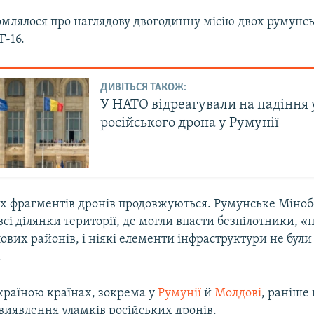
омлялося про наглядову двогодинну місію двох румунс
F-16.
ДИВІТЬСЯ ТАКОЖ:
У НАТО відреагували на падіння 
російського дрона у Румунії
 фрагментів дронів продовжуються. Румунське Міно
всі ділянки території, де могли впасти безпілотники, «
вих районів, і ніякі елементи інфраструктури не були
.
Україною країнах, зокрема у
Румунії
й
Молдові
, раніше
виявлення уламків російських дронів.