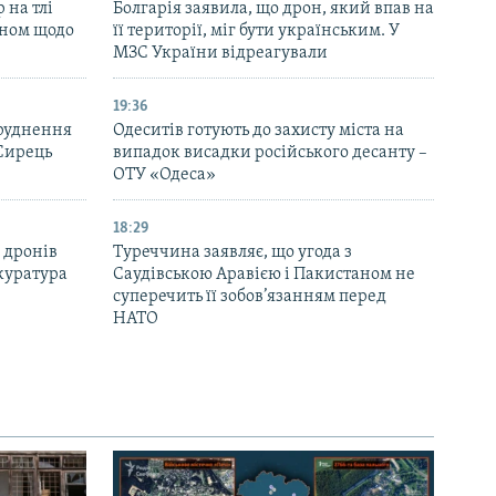
 на тлі
Болгарія заявила, що дрон, який впав на
аном щодо
її території, міг бути українським. У
МЗС України відреагували
19:36
бруднення
Одеситів готують до захисту міста на
 Сирець
випадок висадки російського десанту –
ОТУ «Одеса»
18:29
 дронів
Туреччина заявляє, що угода з
куратура
Саудівською Аравією і Пакистаном не
суперечить її зобов’язанням перед
НАТО