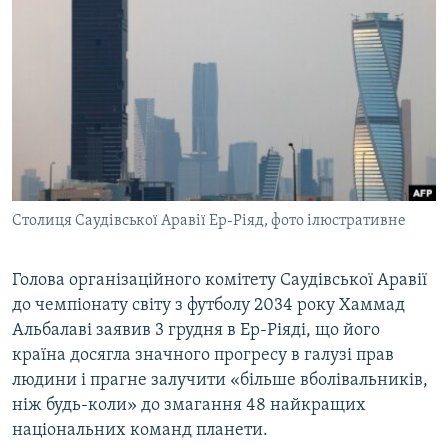
МУЛЬТИМЕДІА
ФОТО
СПЕЦПРОЄКТИ
ПОДКАСТИ
КРИМ РЕАЛІЇ
РУС
Столиця Саудівської Аравії Ер-Ріяд, фото ілюстративне
УКР
КТАТ
Голова організаційного комітету Саудівської Аравії
до чемпіонату світу з футболу 2034 року Хаммад
Альбалаві заявив 3 грудня в Ер-Ріяді, що його
ДОЛУЧАЙСЯ!
країна досягла значного прогресу в галузі прав
людини і прагне залучити «більше вболівальників,
ніж будь-коли» до змагання 48 найкращих
національних команд планети.