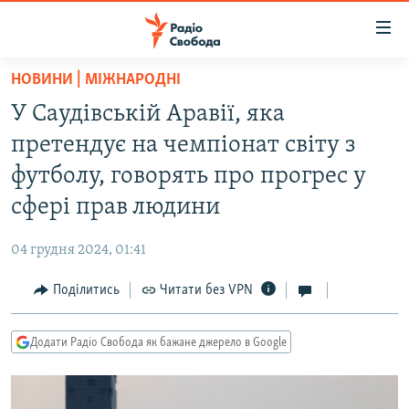
Доступність
посилання
Перейти
НОВИНИ | МІЖНАРОДНІ
до
РАДІО СВОБОДА – 70 РОКІВ
У Саудівській Аравії, яка
основного
ВСЕ ЗА ДОБУ
матеріалу
претендує на чемпіонат світу з
СТАТТІ
Перейти
футболу, говорять про прогрес у
до
ВІЙНА
ПОЛІТИКА
сфері прав людини
основної
РОСІЙСЬКА «ФІЛЬТРАЦІЯ»
ЕКОНОМІКА
навігації
04 грудня 2024, 01:41
Перейти
ДОНБАС.РЕАЛІЇ
СУСПІЛЬСТВО
до
Поділитись
Читати без VPN
КРИМ.РЕАЛІЇ
КУЛЬТУРА
пошуку
ТИ ЯК?
СПОРТ
Додати Радіо Свобода як бажане джерело в Google
СХЕМИ
УКРАЇНА
КИТАЙ.ВИКЛИКИ
СВІТ