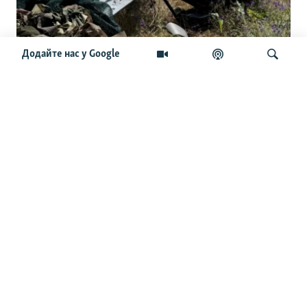
Додайте нас у Google
Українські командири приїхали до
США: розкрили сенаторам секрети
дронової війни
Шукати
ОСТАННІ НОВИНИ
23:54
В Ізюмі сім людей постраждали через російський удар
КАБами – МВА
23:38
Сербія виділить Україні два мільйони євро на
підтримку енергетики – Зеленський