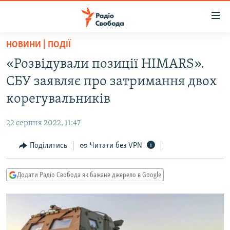
Доступність
посилання
Перейти
НОВИНИ | ПОДІЇ
до
РАДІО СВОБОДА – 70 РОКІВ
«Розвідували позиції HIMARS».
основного
ВСЕ ЗА ДОБУ
матеріалу
СБУ заявляє про затримання двох
СТАТТІ
Перейти
корегувальників
до
ВІЙНА
ПОЛІТИКА
основної
22 серпня 2022, 11:47
РОСІЙСЬКА «ФІЛЬТРАЦІЯ»
ЕКОНОМІКА
навігації
Перейти
Поділитись
Читати без VPN
ДОНБАС.РЕАЛІЇ
СУСПІЛЬСТВО
до
КРИМ.РЕАЛІЇ
КУЛЬТУРА
пошуку
Додати Радіо Свобода як бажане джерело в Google
ТИ ЯК?
СПОРТ
СХЕМИ
УКРАЇНА
КИТАЙ.ВИКЛИКИ
СВІТ