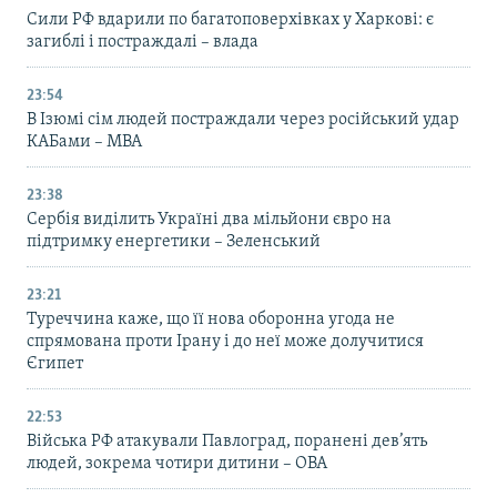
Сили РФ вдарили по багатоповерхівках у Харкові: є
загиблі і постраждалі – влада
23:54
В Ізюмі сім людей постраждали через російський удар
КАБами – МВА
23:38
Сербія виділить Україні два мільйони євро на
підтримку енергетики – Зеленський
23:21
Туреччина каже, що її нова оборонна угода не
спрямована проти Ірану і до неї може долучитися
Єгипет
22:53
Війська РФ атакували Павлоград, поранені дев’ять
людей, зокрема чотири дитини – ОВА