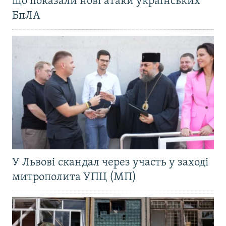
що показали нові атаки українських
БпЛА
У Львові скандал через участь у заході
митрополита УПЦ (МП)