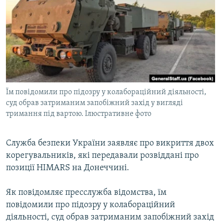
МУЛЬТИМЕДІА
ФОТО
СПЕЦПРОЄКТИ
ПОДКАСТИ
КРИМ РЕАЛІЇ
Їм повідомили про підозру у колабораційний діяльності,
РУС
суд обрав затриманим запобіжний захід у вигляді
тримання під вартою. Ілюстративне фото
УКР
КТАТ
Служба безпеки України заявляє про викриття двох
корегувальників, які передавали розвіддані про
ДОЛУЧАЙСЯ!
позиції HIMARS на Донеччині.
Як повідомляє пресслужба відомства, їм
повідомили про підозру у колабораційний
діяльності, суд обрав затриманим запобіжний захід