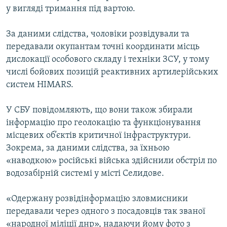
у вигляді тримання під вартою.
Усі сайти RFE/RL
За даними слідства, чоловіки розвідували та
передавали окупантам точні координати місць
дислокації особового складу і техніки ЗСУ, у тому
числі бойових позицій реактивних артилерійських
систем HIMARS.
У СБУ повідомляють, що вони також збирали
інформацію про геолокацію та функціонування
місцевих об’єктів критичної інфраструктури.
Зокрема, за даними слідства, за їхньою
«наводкою» російські війська здійснили обстріл по
водозабірній системі у місті Селидове.
«Одержану розвідінформацію зловмисники
передавали через одного з посадовців так званої
«народної міліції днр», надаючи йому фото з