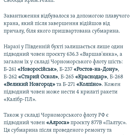
Свобода Крим.Реалії.
Усі сайти RFE/RL
Завантаження відбувалося за допомогою плавучого
крана, який після завершення відійшов від
причалу, біля якого пришвартована субмарина.
Наразі у Південній бухті залишається лише один
підводний човен проєкту 636.3 «Варшав'янка», а
загалом їх у складі Чорноморського флоту шість:
Б-261
«Новоросійськ»
, Б-237
«Ростов-на-Дону»
,
Б-262
«Старий Оскол»
, Б-265
«Краснодар»
, Б-268
«Великий Новгород»
та Б-271
«Колпіно»
. Кожен
підводний човен може нести 4 крилаті ракети
«Калібр-ПЛ».
Також у складі Чорноморського флоту РФ є
підводний човен
«Алроса»
проєкту 877В «Палтус».
Ця субмарина після проведеного ремонту та