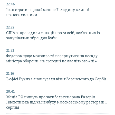
22:46
Іран стратив щонайменше 71 людину в липні –
правозахисники
22:22
США запровадили санкції проти осіб, пов’язаних із
закупівлями зброї для Куби
21:52
Федоров щодо можливості повернутися на посаду
міністра оборони: на сьогодні немає чіткого «ні»
21:16
В офісі Вучича анонсували візит Зеленського до Сербії
20:41
Медіа РФ пишуть про загибель генерала Валерія
Плохотнюка під час вибуху в московському ресторані 1
серпня