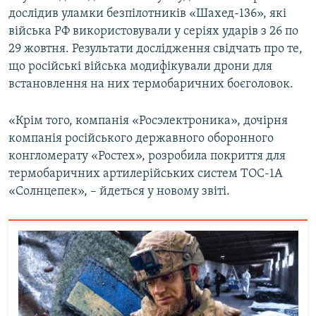
дослідив уламки безпілотників «Шахед-136», які
Усі сайти RFE/RL
війська РФ використовували у серіях ударів з 26 по
29 жовтня. Результати дослідження свідчать про те,
що російські війська модифікували дрони для
встановлення на них термобаричних боєголовок.
«Крім того, компанія «Росэлектроника», дочірня
компанія російського державного оборонного
конгломерату «Ростех», розробила покриття для
термобаричних артилерійських систем ТОС-1А
«Солнцепек», – йдеться у новому звіті.