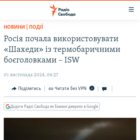
Доступність
посилання
Перейти
НОВИНИ | ПОДІЇ
до
РАДІО СВОБОДА – 70 РОКІВ
Росія почала використовувати
основного
ВСЕ ЗА ДОБУ
матеріалу
«Шахеди» із термобаричними
СТАТТІ
Перейти
боєголовками – ISW
до
ВІЙНА
ПОЛІТИКА
основної
01 листопада 2024, 06:27
РОСІЙСЬКА «ФІЛЬТРАЦІЯ»
ЕКОНОМІКА
навігації
Перейти
Поділитись
Читати без VPN
ДОНБАС.РЕАЛІЇ
СУСПІЛЬСТВО
до
КРИМ.РЕАЛІЇ
КУЛЬТУРА
пошуку
Додати Радіо Свобода як бажане джерело в Google
ТИ ЯК?
СПОРТ
СХЕМИ
УКРАЇНА
КИТАЙ.ВИКЛИКИ
СВІТ