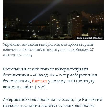
МУЛЬТИМЕДІА
ФОТО
СПЕЦПРОЄКТИ
ПОДКАСТИ
КРИМ РЕАЛІЇ
Українські військові використовують прожектор для
РУС
пошуку ворожих безпілотників у небі над Києвом, 27
лютого 2023 року
УКР
КТАТ
Російські військові почали використовувати
безпілотники «»Шахед-136» із термобаричними
ДОЛУЧАЙСЯ!
боєголовками,
йдеться
у новому звіті Інституту
вивчення війни (ISW).
Американські експерти наголосили, що Київський
науково-дослідний інститут судових експертиз