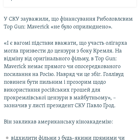
У СКУ зауважили, що фінансування Риболовлєвим
Top Gun: Maverick «не було оприлюднено».
«І є вагомі підстави вважати, що участь олігарха
могла призвести до цензури з боку Кремля. На
відміну від оригінального фільму, в Top Gun:
Maverick немає прямого чи опосередкованого
посилання на Росію. Навряд чи це збіг. Голлівуд
повинен бути пильним і прозорим щодо
використання російських грошей для
прокремлівської цензури в майбутньому», –
зазначив у листі президент СКУ Павло Ґрод.
Він закликав американську кіноакадемію:
відхилити фільми з будь-якими прямими чи