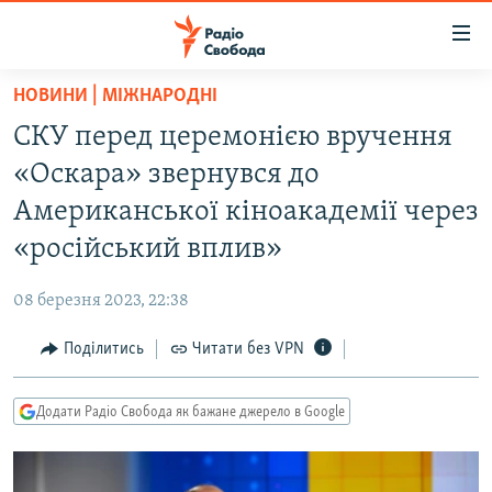
Доступність
посилання
Перейти
НОВИНИ | МІЖНАРОДНІ
до
РАДІО СВОБОДА – 70 РОКІВ
СКУ перед церемонією вручення
основного
ВСЕ ЗА ДОБУ
матеріалу
«Оскара» звернувся до
СТАТТІ
Перейти
Американської кіноакадемії через
до
ВІЙНА
ПОЛІТИКА
«російський вплив​»
основної
РОСІЙСЬКА «ФІЛЬТРАЦІЯ»
ЕКОНОМІКА
навігації
08 березня 2023, 22:38
Перейти
ДОНБАС.РЕАЛІЇ
СУСПІЛЬСТВО
до
Поділитись
Читати без VPN
КРИМ.РЕАЛІЇ
КУЛЬТУРА
пошуку
ТИ ЯК?
СПОРТ
Додати Радіо Свобода як бажане джерело в Google
СХЕМИ
УКРАЇНА
КИТАЙ.ВИКЛИКИ
СВІТ