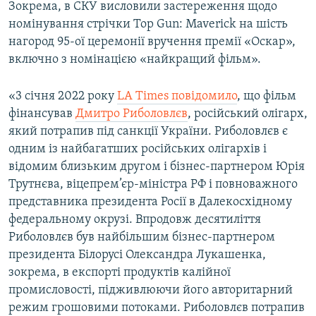
Зокрема, в СКУ висловили застереження щодо
Усі сайти RFE/RL
номінування стрічки Top Gun: Maverick на шість
нагород 95-ої церемонії вручення премії «Оскар»,
включно з номінацією «найкращий фільм».
«3 січня 2022 року
LA Times повідомило
, що фільм
фінансував
Дмитро Риболовлєв
, російський олігарх,
який потрапив під санкції України. Риболовлєв є
одним із найбагатших російських олігархів і
відомим близьким другом і бізнес-партнером Юрія
Трутнєва, віцепрем’єр-міністра РФ і повноважного
представника президента Росії в Далекосхідному
федеральному окрузі. Впродовж десятиліття
Риболовлєв був найбільшим бізнес-партнером
президента Білорусі Олександра Лукашенка,
зокрема, в експорті продуктів калійної
промисловості, підживлюючи його авторитарний
режим грошовими потоками. Риболовлєв потрапив