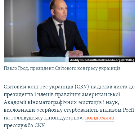
МУЛЬТИМЕДІА
ФОТО
СПЕЦПРОЄКТИ
ПОДКАСТИ
КРИМ РЕАЛІЇ
РУС
Павло Ґрод, президент Світового конгресу українців
УКР
КТАТ
Світовий конгрес українців (СКУ) надіслав листа до
президента і членів правління американської
Академії кінематографічних мистецтв і наук,
ДОЛУЧАЙСЯ!
висловивши «серйозну стурбованість впливом Росії
на голлівудську кіноіндустрію»,
повідомила
пресслужба СКУ.