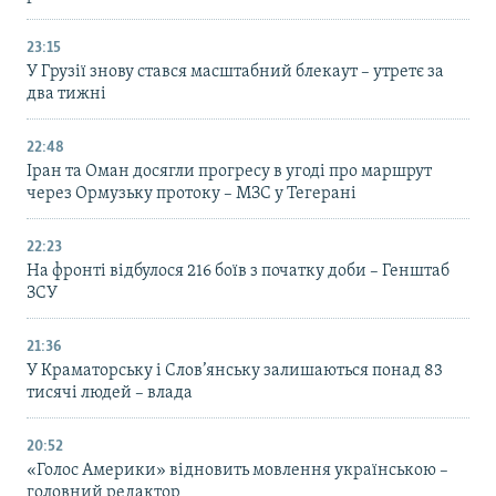
23:15
У Грузії знову стався масштабний блекаут – утретє за
два тижні
22:48
Іран та Оман досягли прогресу в угоді про маршрут
через Ормузьку протоку – МЗС у Тегерані
22:23
На фронті відбулося 216 боїв з початку доби – Генштаб
ЗСУ
21:36
У Краматорську і Слов’янську залишаються понад 83
тисячі людей – влада
20:52
«Голос Америки» відновить мовлення українською –
головний редактор