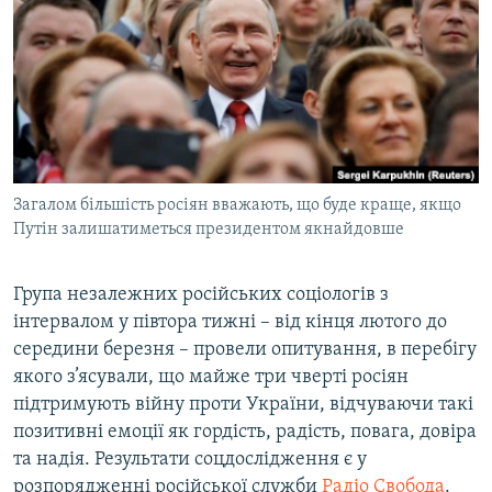
КИТАЙ.ВИКЛИКИ
МУЛЬТИМЕДІА
ФОТО
СПЕЦПРОЄКТИ
ПОДКАСТИ
Загалом більшість росіян вважають, що буде краще, якщо
Путін залишатиметься президентом якнайдовше
КРИМ РЕАЛІЇ
РУС
Група незалежних російських соціологів з
УКР
інтервалом у півтора тижні – від кінця лютого до
КТАТ
середини березня – провели опитування, в перебігу
якого з’ясували, що майже три чверті росіян
підтримують війну проти України, відчуваючи такі
ДОЛУЧАЙСЯ!
позитивні емоції як гордість, радість, повага, довіра
та надія. Результати соцдослідження є у
розпорядженні російської служби
Радіо Свобода
.