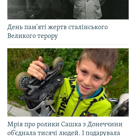
День пам'яті жертв сталінського
Великого терору
Мрія про ролики Сашка з Донеччини
об’єднала тисячі людей. І подарувала