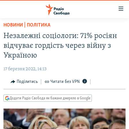
Доступність
посилання
Перейти
НОВИНИ | ПОЛІТИКА
до
РАДІО СВОБОДА – 70 РОКІВ
Незалежні соціологи: 71% росіян
основного
ВСЕ ЗА ДОБУ
матеріалу
відчуває гордість через війну з
СТАТТІ
Перейти
Україною
до
ВІЙНА
ПОЛІТИКА
основної
17 березня 2022, 14:13
РОСІЙСЬКА «ФІЛЬТРАЦІЯ»
ЕКОНОМІКА
навігації
Перейти
Поділитись
Читати без VPN
ДОНБАС.РЕАЛІЇ
СУСПІЛЬСТВО
до
КРИМ.РЕАЛІЇ
КУЛЬТУРА
пошуку
Додати Радіо Свобода як бажане джерело в Google
ТИ ЯК?
СПОРТ
СХЕМИ
УКРАЇНА
ПРИАЗОВ’Я
СВІТ