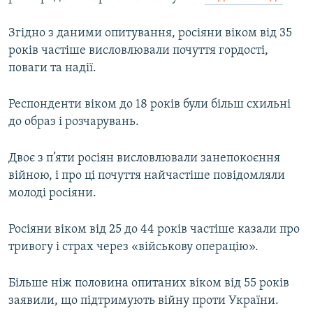
Згідно з даними опитування, росіяни віком від 35
Усі сайти RFE/RL
років частіше висловлювали почуття гордості,
поваги та надії.
Респонденти віком до 18 років були більш схильні
до образ і розчарувань.
Двоє з п’яти росіян висловлювали занепокоєння
війною, і про ці почуття найчастіше повідомляли
молоді росіяни.
Росіяни віком від 25 до 44 років частіше казали про
тривогу і страх через «військову операцію».
Більше ніж половина опитаних віком від 55 років
заявили, що підтримують війну проти України.