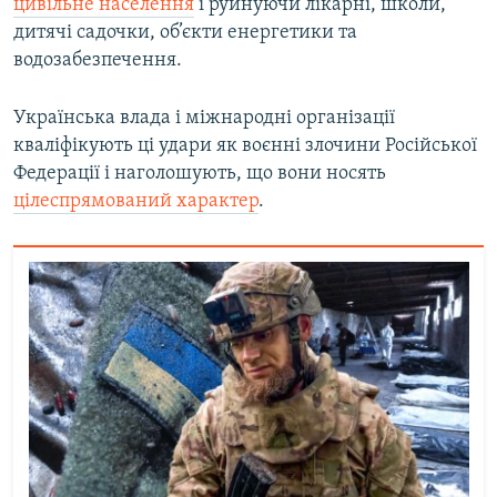
цивільне населення
і руйнуючи лікарні, школи,
дитячі садочки, об’єкти енергетики та
водозабезпечення.
Українська влада і міжнародні організації
кваліфікують ці удари як воєнні злочини Російської
Федерації і наголошують, що вони носять
цілеспрямований характер
.