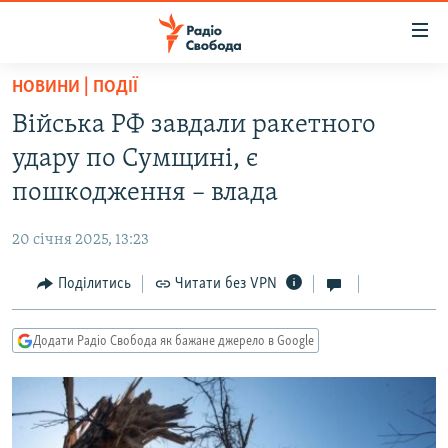
Доступність
посилання
Перейти
НОВИНИ | ПОДІЇ
до
РАДІО СВОБОДА – 70 РОКІВ
Війська РФ завдали ракетного
основного
ВСЕ ЗА ДОБУ
матеріалу
удару по Сумщині, є
СТАТТІ
Перейти
пошкодження – влада
до
ВІЙНА
ПОЛІТИКА
основної
20 січня 2025, 13:23
РОСІЙСЬКА «ФІЛЬТРАЦІЯ»
ЕКОНОМІКА
навігації
Перейти
Поділитись
Читати без VPN
ДОНБАС.РЕАЛІЇ
СУСПІЛЬСТВО
до
КРИМ.РЕАЛІЇ
КУЛЬТУРА
пошуку
Додати Радіо Свобода як бажане джерело в Google
ТИ ЯК?
СПОРТ
СХЕМИ
УКРАЇНА
КИТАЙ.ВИКЛИКИ
СВІТ