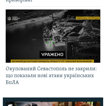
Криворівні
Окупований Севастополь не закрили:
що показали нові атаки українських
БпЛА