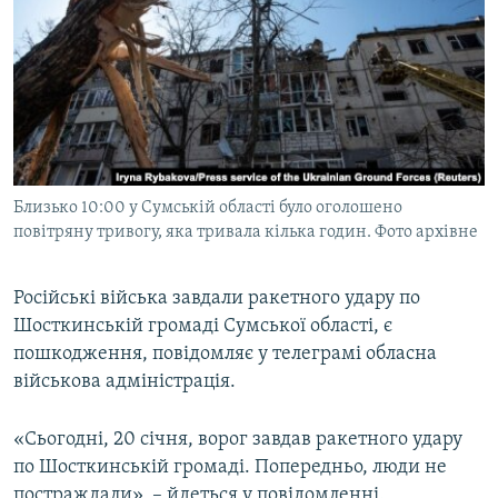
МУЛЬТИМЕДІА
ФОТО
СПЕЦПРОЄКТИ
ПОДКАСТИ
КРИМ РЕАЛІЇ
Близько 10:00 у Сумській області було оголошено
РУС
повітряну тривогу, яка тривала кілька годин. Фото архівне
УКР
Російські війська завдали ракетного удару по
КТАТ
Шосткинській громаді Сумської області, є
пошкодження, повідомляє у телеграмі обласна
ДОЛУЧАЙСЯ!
військова адміністрація.
«Сьогодні, 20 січня, ворог завдав ракетного удару
по Шосткинській громаді. Попередньо, люди не
постраждали», – йдеться у повідомленні.