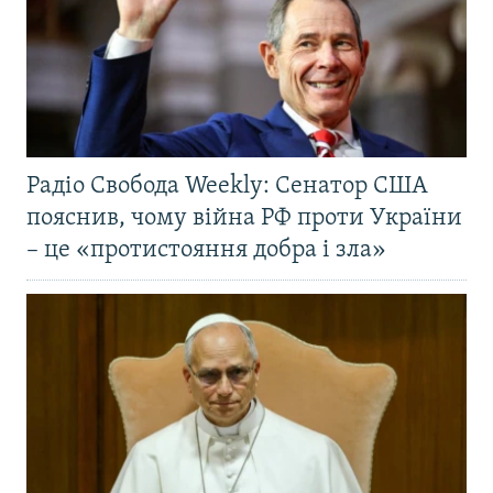
Радіо Свобода Weekly: Сенатор США
пояснив, чому війна РФ проти України
– це «протистояння добра і зла»