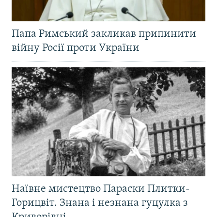
Папа Римський закликав припинити
війну Росії проти України
Наївне мистецтво Параски Плитки-
Горицвіт. Знана і незнана гуцулка з