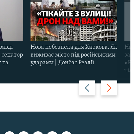
равді
Нова небезпека для Харкова. Як
Наш
 сенатор
виживає місто під російськими
заг
 та
ударами | Донбас Реалії
«Ри
тіл
Назад
Вперед