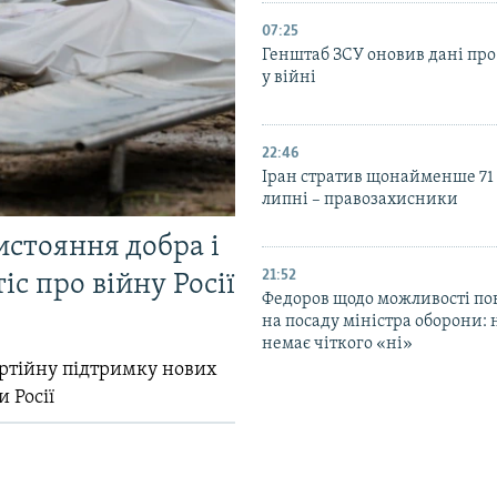
07:25
Генштаб ЗСУ оновив дані про
у війні
22:46
Іран стратив щонайменше 71
липні – правозахисники
истояння добра і
21:52
іс про війну Росії
Федоров щодо можливості по
на посаду міністра оборони: 
немає чіткого «ні»
ртійну підтримку нових
и Росії