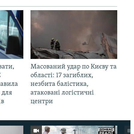
вати,
Масований удар по Києву та
С
області: 17 загиблих,
равила
незбита балістика,
 для
атаковані логістичні
ів
центри