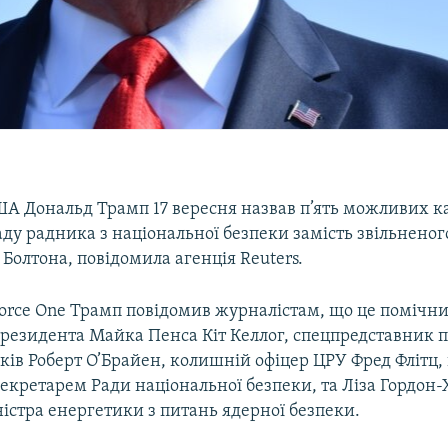
А Дональд Трамп 17 вересня назвав п’ять можливих к
ду радника з національної безпеки замість звільнено
олтона, повідомила агенція Reuters.
Force One Трамп повідомив журналістам, що це помічни
президента Майка Пенса Кіт Келлог, спецпредставник 
ів Роберт О’Брайен, колишній офіцер ЦРУ Фред Флітц,
кретарем Ради національної безпеки, та Ліза Гордон-Х
істра енергетики з питань ядерної безпеки.