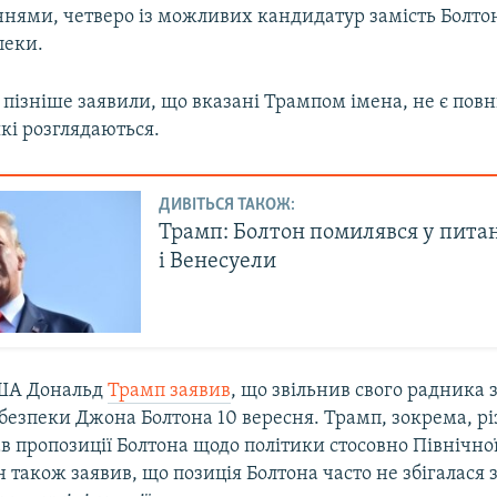
ннями, четверо із можливих кандидатур замість Болт
пеки.
 пізніше заявили, що вказані Трампом імена, не є по
кі розглядаються.
ДИВІТЬСЯ ТАКОЖ:
Трамп: Болтон помилявся у пит
і Венесуели
ША Дональд
Трамп заявив
, що звільнив свого радника 
безпеки Джона Болтона 10 вересня. Трамп, зокрема, рі
 пропозиції Болтона щодо політики стосовно Північної
н також заявив, що позиція Болтона часто не збігалася