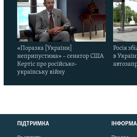
«Поразка [України]
Росія зб
неприпустима» – сенатор США
в Україн
Кертіс про російсько-
автозапр
українську війну
КРИМ РЕАЛІЇ
РУС
ПІДТРИМКА
ІНФОРМА
УКР
КТАТ