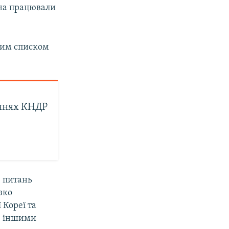
она працювали
вним списком
аннях КНДР
з питань
зко
 Кореї та
 з іншими