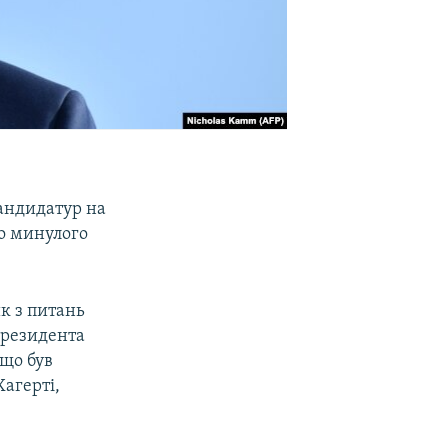
андидатур на
го минулого
к з питань
президента
 що був
агерті,