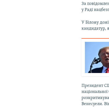
За повідомле
у Раді нацбез
У Білому домі
кандидатур, я
Президент С
національної 
розкритикував
Венесуели. Ві