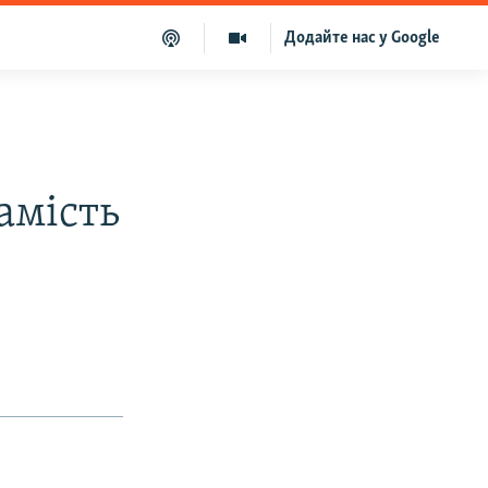
Додайте нас у Google
амість