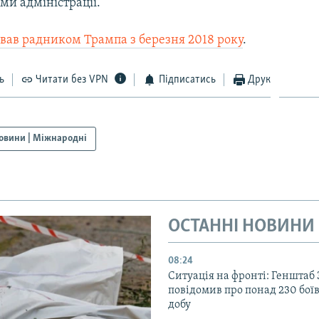
ми адміністрації.
вав радником Трампа з березня 2018 року
.
ь
Читати без VPN
Підписатись
Друк
овини | Міжнародні
ОСТАННІ НОВИНИ
08:24
Ситуація на фронті: Генштаб
повідомив про понад 230 бої
добу