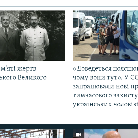
м'яті жертв
«Доведеться поясню
ького Великого
чому вони тут». У Є
запрацювали нові п
тимчасового захисту
українських чоловік