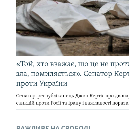
«Той, хто вважає, що це не прот
зла, помиляється». Сенатор Керт
проти України
Сенатор-республіканець Джон Кертіс про двопа
санкцій проти Росії та Ірану і важливості поразк