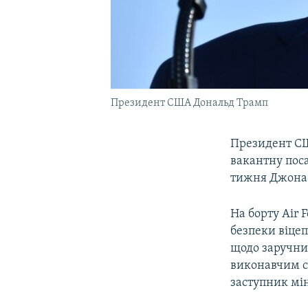
Президент США Дональд Трамп
Президент СШ
вакантну поса
тижня Джона Б
На борту Air 
безпеки віце
щодо заручник
виконавчим се
заступник мін