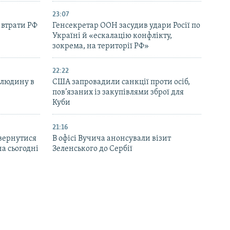
23:07
 втрати РФ
Генсекретар ООН засудив удари Росії по
Україні й «ескалацію конфлікту,
зокрема, на території РФ»
22:22
 людину в
США запровадили санкції проти осіб,
пов’язаних із закупівлями зброї для
Куби
21:16
вернутися
В офісі Вучича анонсували візит
на сьогодні
Зеленського до Сербії