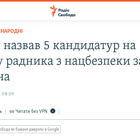
ЖНАРОДНІ
 назвав 5 кандидатур на
у радника з нацбезпеки з
на
, 08:59
ь
Читати без VPN
обода як бажане джерело в Google