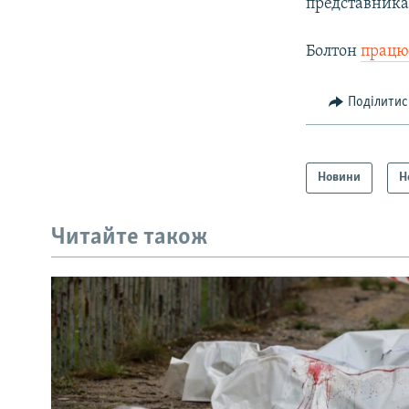
представника
Болтон
працю
Поділитис
Новини
Н
Читайте також