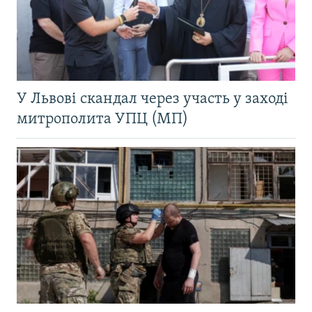
У Львові скандал через участь у заході
митрополита УПЦ (МП)