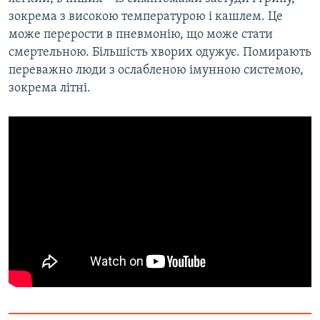
зокрема з високою температурою і кашлем. Це
може перерости в пневмонію, що може стати
смертельною. Більшість хворих одужує. Помирають
переважно люди з ослабленою імунною системою,
зокрема літні.