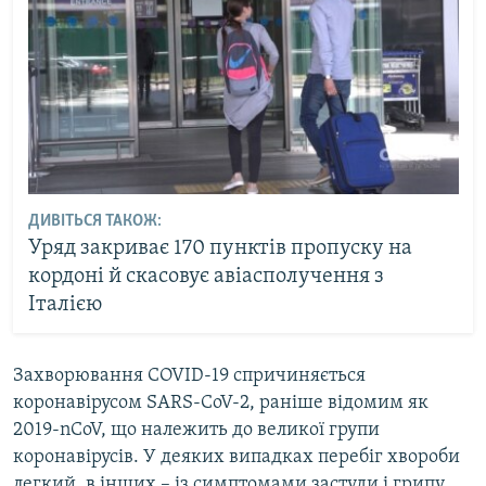
ДИВІТЬСЯ ТАКОЖ:
Уряд закриває 170 пунктів пропуску на
кордоні й скасовує авіасполучення з
Італією
Захворювання COVID-19 спричиняється
коронавірусом SARS-CoV-2, раніше відомим як
2019-nCoV, що належить до великої групи
коронавірусів. У деяких випадках перебіг хвороби
легкий, в інших – із симптомами застуди і грипу,