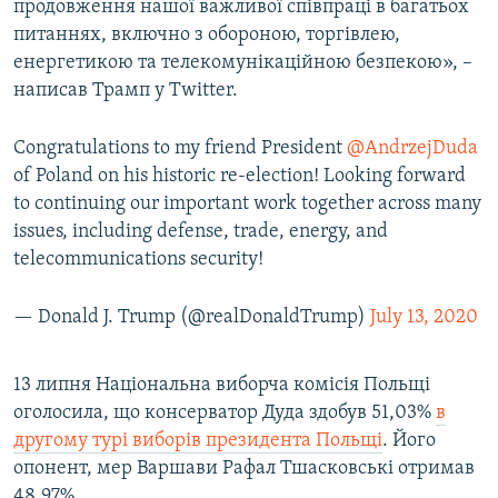
продовження нашої важливої співпраці в багатьох
Усі сайти RFE/RL
питаннях, включно з обороною, торгівлею,
енергетикою та телекомунікаційною безпекою», –
написав Трамп у Twitter.
Congratulations to my friend President
@AndrzejDuda
of Poland on his historic re-election! Looking forward
to continuing our important work together across many
issues, including defense, trade, energy, and
telecommunications security!
— Donald J. Trump (@realDonaldTrump)
July 13, 2020
13 липня Національна виборча комісія Польщі
оголосила, що консерватор Дуда здобув 51,03%
в
другому турі виборів президента Польщі
. Його
опонент, мер Варшави Рафал Тшасковські отримав
48,97%.