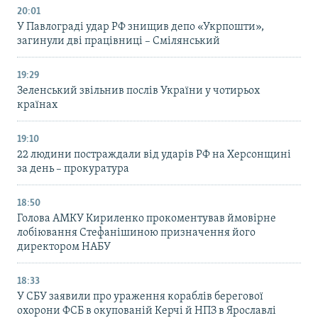
20:01
У Павлограді удар РФ знищив депо «Укрпошти»,
загинули дві працівниці – Смілянський
19:29
Зеленський звільнив послів України у чотирьох
країнах
19:10
22 людини постраждали від ударів РФ на Херсонщині
за день – прокуратура
18:50
Голова АМКУ Кириленко прокоментував ймовірне
лобіювання Стефанішиною призначення його
директором НАБУ
18:33
У СБУ заявили про ураження кораблів берегової
охорони ФСБ в окупованій Керчі й НПЗ в Ярославлі