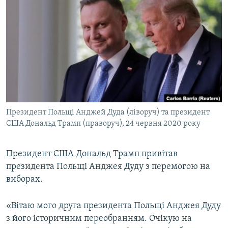
МУЛЬТИМЕДІА
ФОТО
СПЕЦПРОЄКТИ
ПОДКАСТИ
КРИМ РЕАЛІЇ
РУС
Президент Польщі Анджей Дуда (ліворуч) та президент
УКР
США Дональд Трамп (праворуч), 24 червня 2020 року
КТАТ
Президент США Дональд Трамп привітав
президента Польщі Анджея Дуду з перемогою на
ДОЛУЧАЙСЯ!
виборах.
«Вітаю мого друга президента Польщі Анджея Дуду
з його історичним переобранням. Очікую на