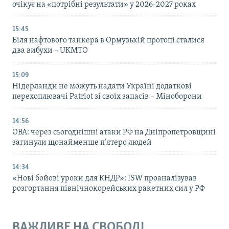
очікує на «потрібні результати» у 2026-2027 роках
15:45
Біля нафтового танкера в Ормузькій протоці сталися
два вибухи – UKMTO
15:09
Нідерланди не можуть надати Україні додаткові
перехоплювачі Patriot зі своїх запасів – Міноборони
14:56
ОВА: через сьогоднішні атаки РФ на Дніпропетровщині
загинули щонайменше п’ятеро людей
14:34
«Нові бойові уроки для КНДР»: ISW проаналізував
розгортання північнокорейських ракетних сил у РФ
ВАЖЛИВЕ НА СВОБОДІ