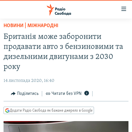
Доступність
посилання
Перейти
НОВИНИ | МІЖНАРОДНІ
до
РАДІО СВОБОДА – 70 РОКІВ
Британія може заборонити
основного
ВСЕ ЗА ДОБУ
матеріалу
продавати авто з бензиновими та
СТАТТІ
Перейти
дизельними двигунами з 2030
до
ВІЙНА
ПОЛІТИКА
року
основної
РОСІЙСЬКА «ФІЛЬТРАЦІЯ»
ЕКОНОМІКА
навігації
14 листопада 2020, 16:40
Перейти
ДОНБАС.РЕАЛІЇ
СУСПІЛЬСТВО
до
Поділитись
Читати без VPN
КРИМ.РЕАЛІЇ
КУЛЬТУРА
пошуку
ТИ ЯК?
СПОРТ
Додати Радіо Свобода як бажане джерело в Google
СХЕМИ
УКРАЇНА
КИТАЙ.ВИКЛИКИ
СВІТ