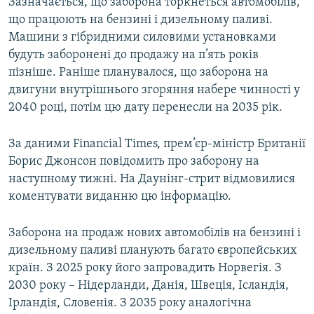
Зазначається, що заборона торкнеться автомобілів,
Усі сайти RFE/RL
що працюють на бензині і дизельному паливі.
Машини з гібридними силовими установками
будуть заборонені до продажу на п’ять років
пізніше. Раніше планувалося, що заборона на
двигуни внутрішнього згоряння набере чинності у
2040 році, потім цю дату перенесли на 2035 рік.
За даними Financial Times, прем’єр-міністр Британії
Борис Джонсон повідомить про заборону на
наступному тижні. На Даунінг-стрит відмовилися
коментувати виданню цю інформацію.
Заборона на продаж нових автомобілів на бензині і
дизельному паливі планують багато європейських
країн. З 2025 року його запровадить Норвегія. З
2030 року – Нідерланди, Данія, Швеція, Ісландія,
Ірландія, Словенія. З 2035 року аналогічна