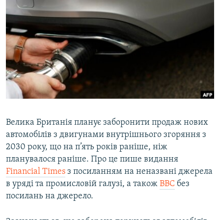
МУЛЬТИМЕДІА
ФОТО
СПЕЦПРОЄКТИ
ПОДКАСТИ
КРИМ РЕАЛІЇ
РУС
УКР
Велика Британія планує заборонити продаж нових
автомобілів з двигунами внутрішнього згоряння з
КТАТ
2030 року, що на п’ять років раніше, ніж
планувалося раніше. Про це пише видання
ДОЛУЧАЙСЯ!
Financial Times
з посиланням на неназвані джерела
в уряді та промисловій галузі, а також
ВВС
без
посилань на джерело.