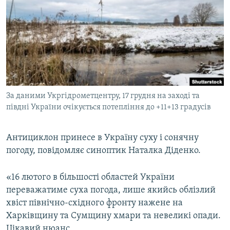
МУЛЬТИМЕДІА
ФОТО
СПЕЦПРОЄКТИ
ПОДКАСТИ
КРИМ РЕАЛІЇ
За даними Укргідрометцентру, 17 грудня на заході та
РУС
півдні України очікується потепління до +11+13 градусів
УКР
Антициклон принесе в Україну суху і сонячну
КТАТ
погоду, повідомляє синоптик Наталка Діденко.
ДОЛУЧАЙСЯ!
«16 лютого в більшості областей України
переважатиме суха погода, лише якийсь облізлий
хвіст північно-східного фронту нажене на
Харківщину та Сумщину хмари та невеликі опади.
Цікавий нюанс.