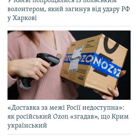
У Києві попрощалися із польським
волонтером, який загинув від удару РФ
у Харкові
«Доставка за межі Росії недоступна»:
як російський Ozon «згадав», що Крим
український