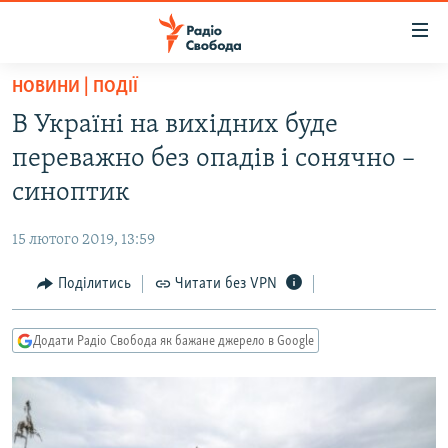
Доступність
посилання
Перейти
НОВИНИ | ПОДІЇ
до
РАДІО СВОБОДА – 70 РОКІВ
В Україні на вихідних буде
основного
ВСЕ ЗА ДОБУ
матеріалу
переважно без опадів і сонячно –
СТАТТІ
Перейти
синоптик
до
ВІЙНА
ПОЛІТИКА
основної
15 лютого 2019, 13:59
РОСІЙСЬКА «ФІЛЬТРАЦІЯ»
ЕКОНОМІКА
навігації
Перейти
Поділитись
Читати без VPN
ДОНБАС.РЕАЛІЇ
СУСПІЛЬСТВО
до
КРИМ.РЕАЛІЇ
КУЛЬТУРА
пошуку
Додати Радіо Свобода як бажане джерело в Google
ТИ ЯК?
СПОРТ
СХЕМИ
УКРАЇНА
КИТАЙ.ВИКЛИКИ
СВІТ