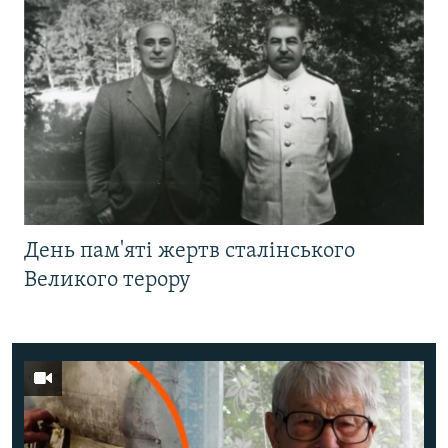
День пам'яті жертв сталінського
Великого терору