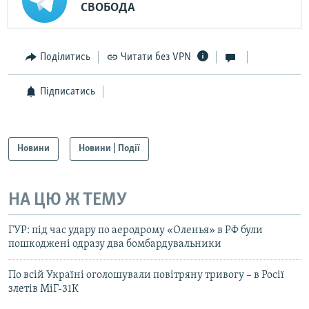
СВОБОДА
Поділитись
Читати без VPN
Підписатись
Новини
Новини | Події
НА ЦЮ Ж ТЕМУ
ГУР: під час удару по аеродрому «Оленья» в РФ були
пошкоджені одразу два бомбардувальники
По всій Україні оголошували повітряну тривогу – в Росії
злетів МіГ-31К