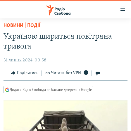
Доступність
посилання
Перейти
НОВИНИ | ПОДІЇ
до
РАДІО СВОБОДА – 70 РОКІВ
Україною шириться повітряна
основного
ВСЕ ЗА ДОБУ
матеріалу
тривога
СТАТТІ
Перейти
до
31 липня 2024, 00:58
ВІЙНА
ПОЛІТИКА
основної
РОСІЙСЬКА «ФІЛЬТРАЦІЯ»
Поділитись
Читати без VPN
ЕКОНОМІКА
навігації
Перейти
ДОНБАС.РЕАЛІЇ
СУСПІЛЬСТВО
до
Додати Радіо Свобода як бажане джерело в Google
КРИМ.РЕАЛІЇ
КУЛЬТУРА
пошуку
ТИ ЯК?
СПОРТ
СХЕМИ
УКРАЇНА
КИТАЙ.ВИКЛИКИ
СВІТ