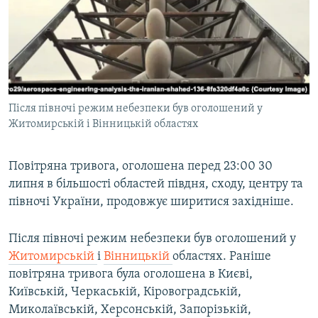
МУЛЬТИМЕДІА
ФОТО
СПЕЦПРОЄКТИ
ПОДКАСТИ
Після півночі режим небезпеки був оголошений у
Житомирській і Вінницькій областях
КРИМ РЕАЛІЇ
РУС
Повітряна тривога, оголошена перед 23:00 30
УКР
липня в більшості областей півдня, сходу, центру та
КТАТ
півночі України, продовжує ширитися західніше.
ДОЛУЧАЙСЯ!
Після півночі режим небезпеки був оголошений у
Житомирській
і
Вінницькій
областях. Раніше
повітряна тривога була оголошена в Києві,
Київській, Черкаській, Кіровоградській,
Миколаївській, Херсонській, Запорізькій,