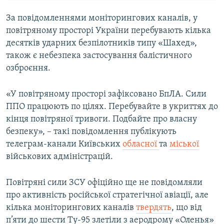
За повідомленнями моніторингових каналів, у
повітряному просторі України перебувають кілька
десятків ударних безпілотників типу «Шахед»,
також є небезпека застосування балістичного
озброєння.
«У повітряному просторі зафіксовано БпЛА. Сили
ППО працюють по цілях. Перебувайте в укриттях до
кінця повітряної тривоги. Подбайте про власну
безпеку», – такі повідомлення публікують
телеграм-канали Київських
обласної
та
міської
військових адміністрацій.
Повітряні сили ЗСУ офіційно ще не повідомляли
про активність російської стратегічної авіації, але
кілька моніторингових каналів
твердять
, що від
п’яти до шести Ту-95 злетіли з аеродрому «Оленья»