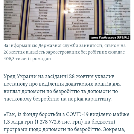
МУЛЬТИМЕДІА
ФОТО
СПЕЦПРОЄКТИ
ПОДКАСТИ
За інформацією Державної служби зайнятості, станом на
26 жовтня кількість зареєстрованих безробітних складає
КРИМ РЕАЛІЇ
405,3 тисячі громадян
РУС
УКР
Уряд України на засіданні 28 жовтня ухвалив
КТАТ
постанову про виділення додаткових коштів для
виплат допомоги по безробіттю та допомоги по
частковому безробіттю на період карантину.
ДОЛУЧАЙСЯ!
«Так, із Фонду боротьби з COVID-19 виділено майже
1,3 млрд грн (1 278 772,6 тис. грн) на бюджетні
програми щодо допомоги по безробіттю. Зокрема,