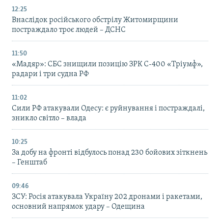
12:25
Внаслідок російського обстрілу Житомирщини
постраждало троє людей – ДСНС
11:50
«Мадяр»: СБС знищили позицію ЗРК С-400 «Тріумф»,
радари і три судна РФ
11:02
Сили РФ атакували Одесу: є руйнування і постраждалі,
зникло світло – влада
10:25
За добу на фронті відбулось понад 230 бойових зіткнень
– Генштаб
09:46
ЗСУ: Росія атакувала Україну 202 дронами і ракетами,
основний напрямок удару – Одещина