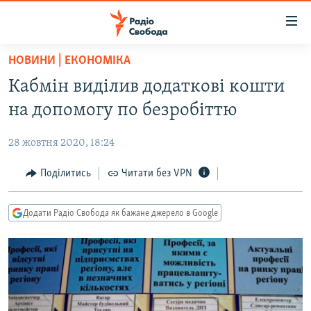
Доступність
посилання
Перейти
НОВИНИ | ЕКОНОМІКА
до
РАДІО СВОБОДА – 70 РОКІВ
Кабмін виділив додаткові кошти
основного
ВСЕ ЗА ДОБУ
матеріалу
на допомогу по безробіттю
СТАТТІ
Перейти
до
28 жовтня 2020, 18:24
ВІЙНА
ПОЛІТИКА
основної
РОСІЙСЬКА «ФІЛЬТРАЦІЯ»
Поділитись
Читати без VPN
ЕКОНОМІКА
навігації
Перейти
ДОНБАС.РЕАЛІЇ
СУСПІЛЬСТВО
до
Додати Радіо Свобода як бажане джерело в Google
КРИМ.РЕАЛІЇ
КУЛЬТУРА
пошуку
ТИ ЯК?
СПОРТ
СХЕМИ
УКРАЇНА
КИТАЙ.ВИКЛИКИ
СВІТ