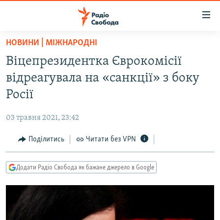
Доступність
посилання
Перейти
НОВИНИ | МІЖНАРОДНІ
до
РАДІО СВОБОДА – 70 РОКІВ
Віцепрезидентка Єврокомісії
основного
ВСЕ ЗА ДОБУ
матеріалу
відреагувала на «санкції» з боку
СТАТТІ
Перейти
Росії
до
ВІЙНА
ПОЛІТИКА
основної
03 травня 2021, 23:42
РОСІЙСЬКА «ФІЛЬТРАЦІЯ»
ЕКОНОМІКА
навігації
Перейти
Поділитись
Читати без VPN
ДОНБАС.РЕАЛІЇ
СУСПІЛЬСТВО
до
КРИМ.РЕАЛІЇ
КУЛЬТУРА
пошуку
Додати Радіо Свобода як бажане джерело в Google
ТИ ЯК?
СПОРТ
СХЕМИ
УКРАЇНА
КИТАЙ.ВИКЛИКИ
СВІТ