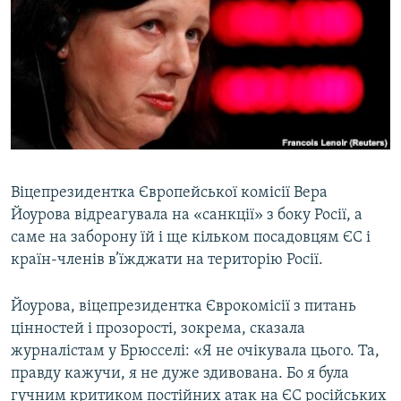
МУЛЬТИМЕДІА
ФОТО
СПЕЦПРОЄКТИ
ПОДКАСТИ
КРИМ РЕАЛІЇ
РУС
Віцепрезидентка Європейської комісії Вера
Йоурова відреагувала на «санкції» з боку Росії, а
УКР
саме на заборону їй і ще кільком посадовцям ЄС і
КТАТ
країн-членів в’їжджати на територію Росії.
ДОЛУЧАЙСЯ!
Йоурова, віцепрезидентка Єврокомісії з питань
цінностей і прозорості, зокрема, сказала
журналістам у Брюсселі: «Я не очікувала цього. Та,
правду кажучи, я не дуже здивована. Бо я була
гучним критиком постійних атак на ЄС російських