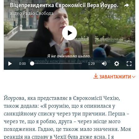
Віцепрезидентка Єврокомісії Вера Йоурова стосовно рішення Росії оголосити її персоною нон-грата
відео
Радіо Свобода
No media source currently available
Auto
0:00
1:29
240p
ЗАВАНТАЖИТИ
360p
Auto
240p
360p
480p
480p
Йоурова, яка представляє в Єврокомісії Чехію,
також додала: «Я розумію, що я опинилася у
720p
720p
1080p
санкційному списку через три причини. Перша –
1080p
через те, що я роблю, друга – через місце мого
походження. Гадаю, це також мало значення. Моя
реакція на справу в Чехії була дуже ясна. І я