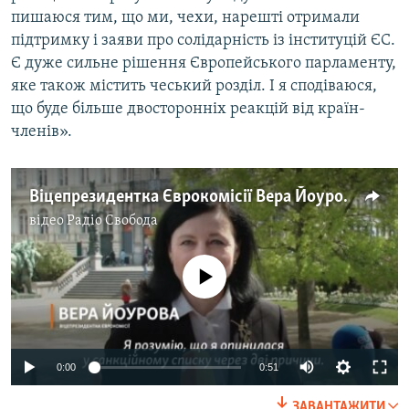
пишаюся тим, що ми, чехи, нарешті отримали
підтримку і заяви про солідарність із інституцій ЄС.
Є дуже сильне рішення Європейського парламенту,
яке також містить чеський розділ. І я сподіваюся,
що буде більше двосторонніх реакцій від країн-
членів».
Віцепрезидентка Єврокомісії Вера Йоурова про причини рішення Росії оголосити її персоною нон-грата
відео
Радіо Свобода
No media source currently available
Auto
0:00
0:51
240p
ЗАВАНТАЖИТИ