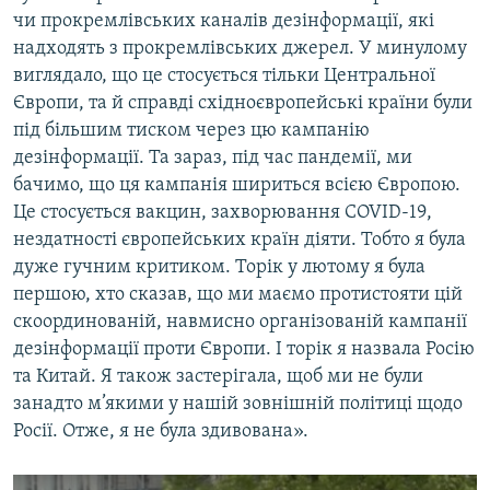
чи прокремлівських каналів дезінформації, які
Усі сайти RFE/RL
надходять з прокремлівських джерел. У минулому
виглядало, що це стосується тільки Центральної
Європи, та й справді східноєвропейські країни були
під більшим тиском через цю кампанію
дезінформації. Та зараз, під час пандемії, ми
бачимо, що ця кампанія шириться всією Європою.
Це стосується вакцин, захворювання COVID-19,
нездатності європейських країн діяти. Тобто я була
дуже гучним критиком. Торік у лютому я була
першою, хто сказав, що ми маємо протистояти цій
скоординованій, навмисно організованій кампанії
дезінформації проти Європи. І торік я назвала Росію
та Китай. Я також застерігала, щоб ми не були
занадто м’якими у нашій зовнішній політиці щодо
Росії. Отже, я не була здивована».