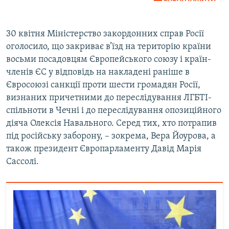
360p
Auto
240p
360p
480p
480p
30 квітня Міністерство закордонних справ Росії
оголосило, що закриває в’їзд на територію країни
720p
720p
1080p
восьми посадовцям Європейського союзу і країн-
1080p
членів ЄС у відповідь на накладені раніше в
Євросоюзі санкції проти шести громадян Росії,
визнаних причетними до переслідування ЛГБТІ-
спільноти в Чечні і до переслідування опозиційного
діяча Олексія Навального. Серед тих, хто потрапив
під російську заборону, – зокрема, Вера Йоурова, а
також президент Європарламенту Давід Марія
Сассолі.