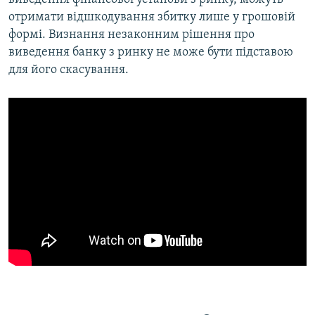
отримати відшкодування збитку лише у грошовій
формі. Визнання незаконним рішення про
виведення банку з ринку не може бути підставою
для його скасування.