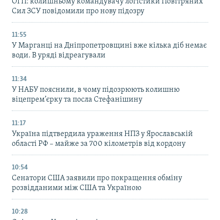
ОГП: колишньому командувачу логістики Повітряних
Сил ЗСУ повідомили про нову підозру
11:55
У Марганці на Дніпропетровщині вже кілька діб немає
води. В уряді відреагували
11:34
У НАБУ пояснили, в чому підозрюють колишню
віцепрем’єрку та посла Стефанішину
11:17
Україна підтвердила ураження НПЗ у Ярославській
області РФ – майже за 700 кілометрів від кордону
10:54
Сенатори США заявили про покращення обміну
розвідданими між США та Україною
10:28