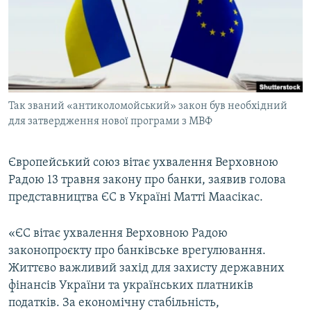
КИТАЙ.ВИКЛИКИ
МУЛЬТИМЕДІА
ФОТО
СПЕЦПРОЄКТИ
Так званий «антиколомойський» закон був необхідний
ПОДКАСТИ
для затвердження нової програми з МВФ
КРИМ РЕАЛІЇ
Європейський союз вітає ухвалення Верховною
РУС
Радою 13 травня закону про банки, заявив голова
УКР
представництва ЄС в Україні Матті Маасікас.
КТАТ
«ЄС вітає ухвалення Верховною Радою
законопроєкту про банківське врегулювання.
ДОЛУЧАЙСЯ!
Життєво важливий захід для захисту державних
фінансів України та українських платників
податків. За економічну стабільність,