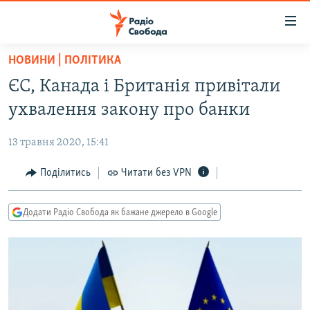
Доступність
посилання
Перейти
НОВИНИ | ПОЛІТИКА
до
РАДІО СВОБОДА – 70 РОКІВ
ЄС, Канада і Британія привітали
основного
ВСЕ ЗА ДОБУ
матеріалу
ухвалення закону про банки
СТАТТІ
Перейти
до
13 травня 2020, 15:41
ВІЙНА
ПОЛІТИКА
основної
РОСІЙСЬКА «ФІЛЬТРАЦІЯ»
Поділитись
Читати без VPN
ЕКОНОМІКА
навігації
Перейти
ДОНБАС.РЕАЛІЇ
СУСПІЛЬСТВО
до
Додати Радіо Свобода як бажане джерело в Google
КРИМ.РЕАЛІЇ
КУЛЬТУРА
пошуку
ТИ ЯК?
СПОРТ
СХЕМИ
УКРАЇНА
ПРИАЗОВ’Я
СВІТ