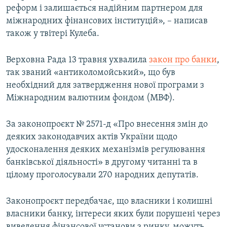
реформ і залишається надійним партнером для
міжнародних фінансових інституцій», – написав
також у твітері Кулеба.
Верховна Рада 13 травня ухвалила
закон про банки
,
так званий «антиколомойський», що був
необхідний для затвердження нової програми з
Міжнародним валютним фондом (МВФ).
За законопроєкт № 2571-д «Про внесення змін до
деяких законодавчих актів України щодо
удосконалення деяких механізмів регулювання
банківської діяльності» в другому читанні та в
цілому проголосували 270 народних депутатів.
Законопроєкт передбачає, що власники і колишні
власники банку, інтереси яких були порушені через
виведення фінансової установи з ринку, можуть