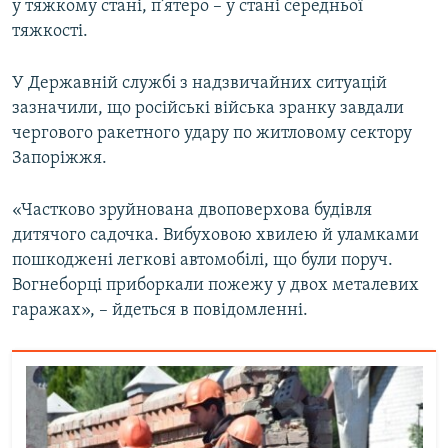
у тяжкому стані, п’ятеро – у стані середньої
Усі сайти RFE/RL
тяжкості.
У Державній службі з надзвичайних ситуацій
зазначили, що російські війська зранку завдали
чергового ракетного удару по житловому сектору
Запоріжжя.
«Частково зруйнована двоповерхова будівля
дитячого садочка. Вибуховою хвилею й уламками
пошкоджені легкові автомобілі, що були поруч.
Вогнеборці приборкали пожежу у двох металевих
гаражах», – йдеться в повідомленні.