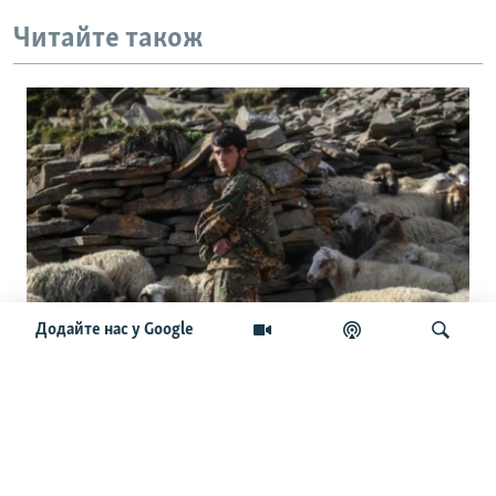
Читайте також
Додайте нас у Google
«В Україну за непристебнутий
ремінь». Як Кавказ став «резервуаром
для чужої війни»
Шукати