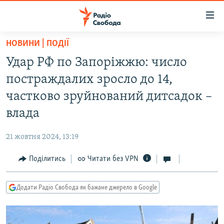
Доступність
посилання
Перейти
НОВИНИ | ПОДІЇ
до
РАДІО СВОБОДА – 70 РОКІВ
Удар РФ по Запоріжжю: число
основного
ВСЕ ЗА ДОБУ
матеріалу
постраждалих зросло до 14,
СТАТТІ
Перейти
частково зруйнований дитсадок –
до
ВІЙНА
ПОЛІТИКА
влада
основної
РОСІЙСЬКА «ФІЛЬТРАЦІЯ»
ЕКОНОМІКА
навігації
21 жовтня 2024, 13:19
Перейти
ДОНБАС.РЕАЛІЇ
СУСПІЛЬСТВО
до
Поділитись
Читати без VPN
КРИМ.РЕАЛІЇ
КУЛЬТУРА
пошуку
ТИ ЯК?
СПОРТ
Додати Радіо Свобода як бажане джерело в Google
СХЕМИ
УКРАЇНА
КИТАЙ.ВИКЛИКИ
СВІТ