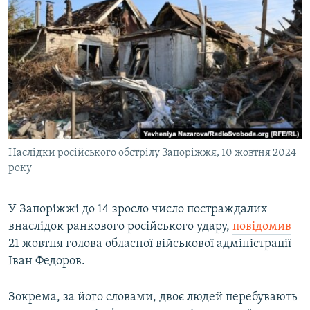
МУЛЬТИМЕДІА
ФОТО
СПЕЦПРОЄКТИ
ПОДКАСТИ
КРИМ РЕАЛІЇ
РУС
Наслідки російського обстрілу Запоріжжя, 10 жовтня 2024
УКР
року
КТАТ
У Запоріжжі до 14 зросло число постраждалих
внаслідок ранкового російського удару,
повідомив
ДОЛУЧАЙСЯ!
21 жовтня голова обласної військової адміністрації
Іван Федоров.
Зокрема, за його словами, двоє людей перебувають