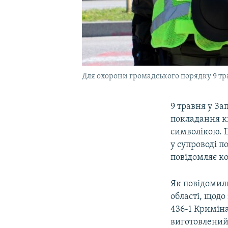
Для охорони громадського порядку 9 тра
9 травня у За
покладання кв
символікою. Ц
у супроводі п
повідомляє ко
Як повідомили
області, щод
436-1 Кримін
виготовлений