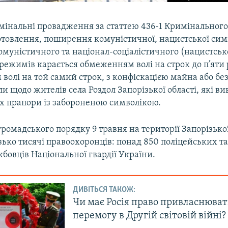
мінальні провадження за статтею 436-1 Кримінального
отовлення, поширення комуністичної, нацистської сим
омуністичного та націонал-соціалістичного (нацистськ
режимів карається обмеженням волі на строк до п’яти 
волі на той самий строк, з конфіскацією майна або без 
и щодо жителів села Роздол Запорізької області, які ви
ах прапори із забороненою символікою.
ромадського порядку 9 травня на території Запорізької
ько тисячі правоохоронців: понад 850 поліцейських т
бовців Національної гвардії України.
ДИВІТЬСЯ ТАКОЖ:
Чи має Росія право привласнюват
перемогу в Другій світовій війні?