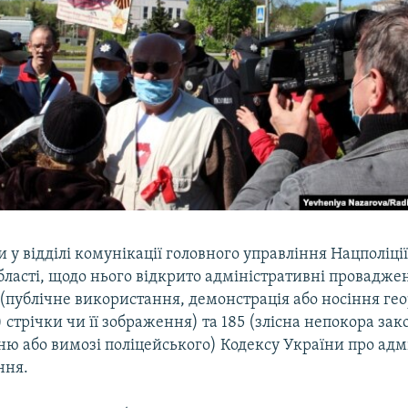
 у відділі комунікації головного управління Нацполіції
бласті, щодо нього відкрито адміністративні провадже
 (публічне використання, демонстрація або носіння гео
) стрічки чи її зображення) та 185 (злісна непокора за
ю або вимозі поліцейського) Кодексу України про адм
ння.