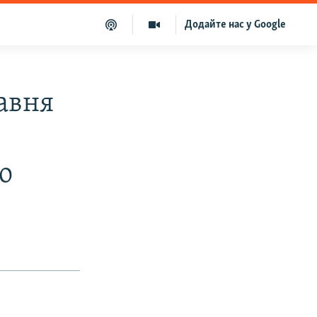
Додайте нас у Google
равня
о