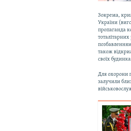
Зокрема, кри
України (виг
пропаганда к
тоталітарних 
позбавленням 
також відкрил
своїх будинк
Для охорони г
залучили близ
військовослуж