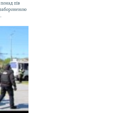
 понад пів
з забороненою
.