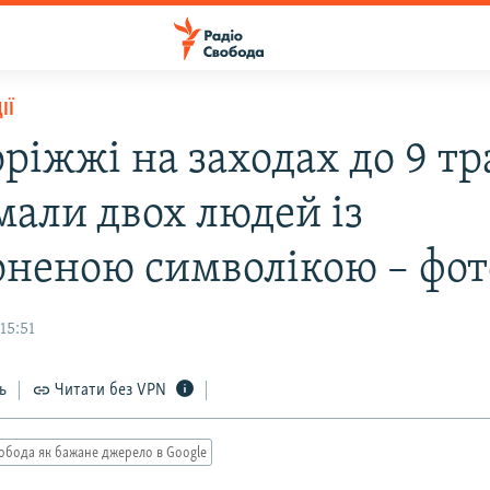
ІЇ
ріжжі на заходах до 9 т
мали двох людей із
оненою символікою – фот
15:51
ь
Читати без VPN
обода як бажане джерело в Google