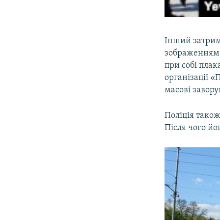
Інший затрима
зображенням «
при собі плак
організації «
масові завор
Поліція також
Після чого йо