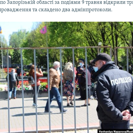
 по Запорізькій області за подіями 9 травня відкрили тр
провадження та складено два адмінпротоколи.