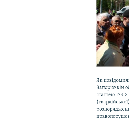
Як повідомили
Запорізькій о
статтею 173-3
(гвардійської
розпорядженн
правопоруше