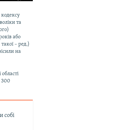
 кодексу
воліки та
ого)
років або
такої – ред.)
вісили на
 області
а 300
и собі