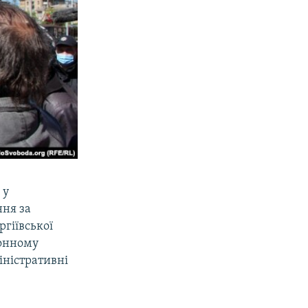
 у
ння за
ргіївської
конному
іністративні