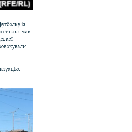
утболку із
ін також мав
дської
провокували
ситуацію.