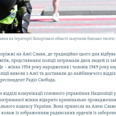
вня на території Запорізької області залучили близько тисяч
поріжжі на Алеї Слави, де традиційно цього дня відбува
ітів, представники поліції затримали двох людей із з
е – жінка 1954 року народження і чоловік 1949 року н
оліції вивели з Алеї та доставили до найближчого відділк
респондент Радіо Свобода.
 відділі комунікації головного управління Нацполіції у
о затриманої жінки відкрито кримінальне провадження
ального кодексу України. Вона принесла на Алею Слав
 колаж із зображенням радянських орденів із заборо