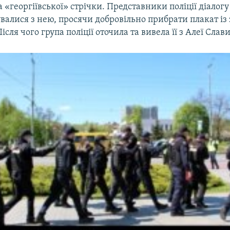
 «георгіївської» стрічки. Представники поліції діалогу
валися з нею, просячи добровільно прибрати плакат і
сля чого група поліції оточила та вивела її з Алеї Слави