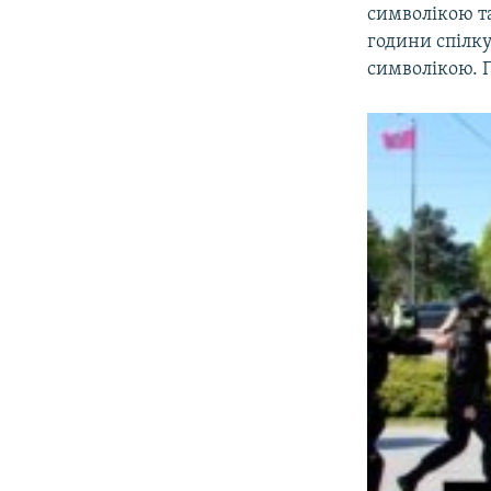
символікою та
години спілку
символікою. Пі