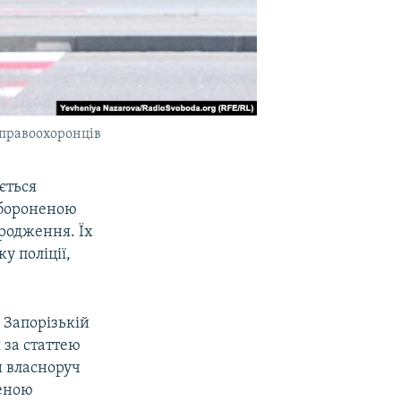
і правоохоронців
ється
абороненою
ародження. Їх
у поліції,
 Запорізькій
 за статтею
и власноруч
неною