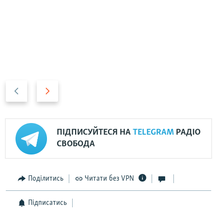
Н
В
а
п
з
е
а
р
ПІДПИСУЙТЕСЯ НА
TELEGRAM
РАДІО
д
е
СВОБОДА
д
Поділитись
Читати без VPN
Підписатись