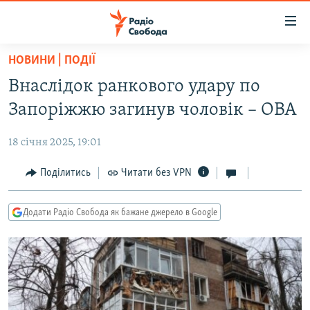
Доступність
посилання
Перейти
НОВИНИ | ПОДІЇ
до
РАДІО СВОБОДА – 70 РОКІВ
Внаслідок ранкового удару по
основного
ВСЕ ЗА ДОБУ
матеріалу
Запоріжжю загинув чоловік – ОВА
СТАТТІ
Перейти
до
18 січня 2025, 19:01
ВІЙНА
ПОЛІТИКА
основної
РОСІЙСЬКА «ФІЛЬТРАЦІЯ»
Поділитись
Читати без VPN
ЕКОНОМІКА
навігації
Перейти
ДОНБАС.РЕАЛІЇ
СУСПІЛЬСТВО
до
Додати Радіо Свобода як бажане джерело в Google
КРИМ.РЕАЛІЇ
КУЛЬТУРА
пошуку
ТИ ЯК?
СПОРТ
СХЕМИ
УКРАЇНА
КИТАЙ.ВИКЛИКИ
СВІТ