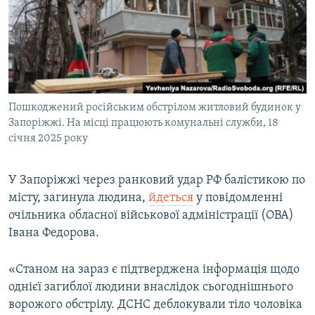
МУЛЬТИМЕДІА
ФОТО
СПЕЦПРОЄКТИ
ПОДКАСТИ
Пошкоджений російським обстрілом житловий будинок у
Запоріжжі. На місці працюють комунальні служби, 18
КРИМ РЕАЛІЇ
січня 2025 року
РУС
УКР
У Запоріжжі через ранковий удар РФ балістикою по
КТАТ
місту, загинула людина,
йдеться
у повідомленні
очільника обласної військової адміністрації (ОВА)
Івана Федорова.
ДОЛУЧАЙСЯ!
«Станом на зараз є підтверджена інформація щодо
однієї загиблої людини внаслідок сьогоднішнього
ворожого обстрілу. ДСНС деблокували тіло чоловіка