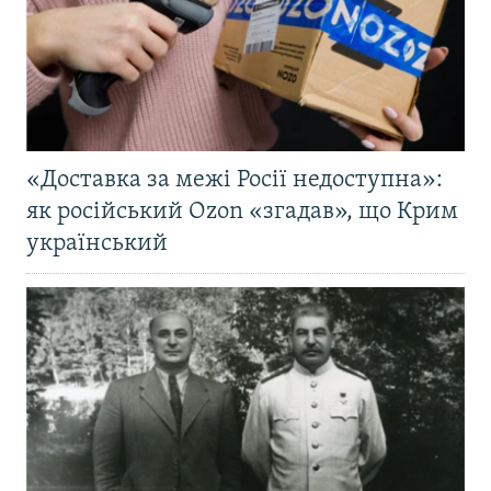
«Доставка за межі Росії недоступна»:
як російський Ozon «згадав», що Крим
український