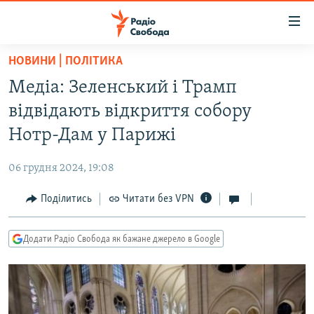
Доступність
посилання
Перейти
НОВИНИ | ПОЛІТИКА
до
РАДІО СВОБОДА – 70 РОКІВ
Медіа: Зеленський і Трамп
основного
ВСЕ ЗА ДОБУ
матеріалу
відвідають відкриття собору
СТАТТІ
Перейти
Нотр-Дам у Парижі
до
ВІЙНА
ПОЛІТИКА
основної
06 грудня 2024, 19:08
РОСІЙСЬКА «ФІЛЬТРАЦІЯ»
ЕКОНОМІКА
навігації
Перейти
Поділитись
Читати без VPN
ДОНБАС.РЕАЛІЇ
СУСПІЛЬСТВО
до
КРИМ.РЕАЛІЇ
КУЛЬТУРА
пошуку
Додати Радіо Свобода як бажане джерело в Google
ТИ ЯК?
СПОРТ
СХЕМИ
УКРАЇНА
КИТАЙ.ВИКЛИКИ
СВІТ