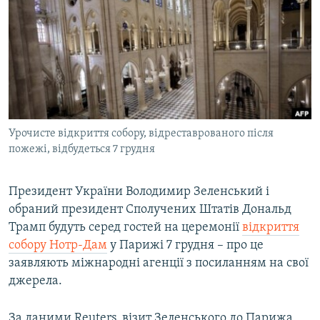
МУЛЬТИМЕДІА
ФОТО
СПЕЦПРОЄКТИ
ПОДКАСТИ
КРИМ РЕАЛІЇ
Урочисте відкриття собору, відреставрованого після
РУС
пожежі, відбудеться 7 грудня
УКР
Президент України Володимир Зеленський і
КТАТ
обраний президент Сполучених Штатів Дональд
Трамп будуть серед гостей на церемонії
відкриття
ДОЛУЧАЙСЯ!
собору Нотр-Дам
у Парижі 7 грудня – про це
заявляють міжнародні агенції з посиланням на свої
джерела.
За даними Reuters, візит Зеленського до Парижа