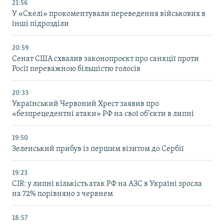
21:56
У «Скелі» прокоментували переведення військових в
інші підрозділи
20:59
Cенат США схвалив законопроєкт про санкції проти
Росії переважною більшістю голосів
20:33
Український Червоний Хрест заявив про
«безпрецедентні атаки» РФ на свої об’єкти в липні
19:50
Зеленський прибув із першим візитом до Сербії
19:23
CIR: у липні кількість атак РФ на АЗС в Україні зросла
на 72% порівняно з червнем
18:57