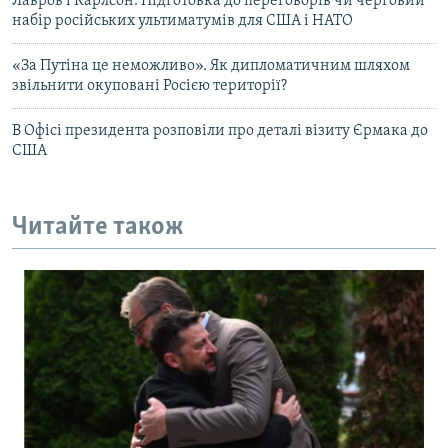
Лавров і Карлсон. Підготовка до переговорів чи черговий
набір російських ультиматумів для США і НАТО
«За Путіна це неможливо». Як дипломатичним шляхом
звільнити окуповані Росією території?
В Офісі президента розповіли про деталі візиту Єрмака до
США
Читайте також