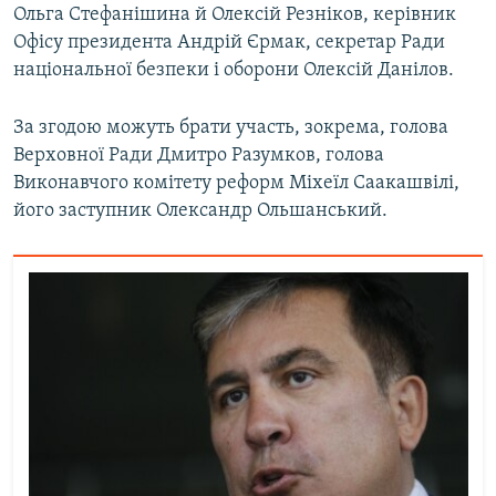
Ольга Стефанішина й Олексій Резніков, керівник
Усі сайти RFE/RL
Офісу президента Андрій Єрмак, секретар Ради
національної безпеки і оборони Олексій Данілов.
За згодою можуть брати участь, зокрема, голова
Верховної Ради Дмитро Разумков, голова
Виконавчого комітету реформ Міхеїл Саакашвілі,
його заступник Олександр Ольшанський.