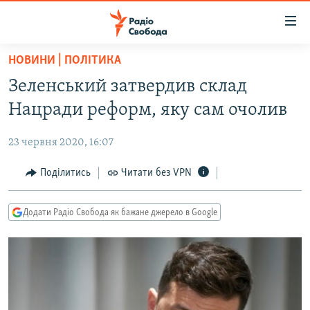
Доступність
посилання
Перейти
НОВИНИ | ПОЛІТИКА
до
РАДІО СВОБОДА – 70 РОКІВ
Зеленський затвердив склад
основного
ВСЕ ЗА ДОБУ
матеріалу
Нацради реформ, яку сам очолив
СТАТТІ
Перейти
до
23 червня 2020, 16:07
ВІЙНА
ПОЛІТИКА
основної
РОСІЙСЬКА «ФІЛЬТРАЦІЯ»
Поділитись
Читати без VPN
ЕКОНОМІКА
навігації
Перейти
ДОНБАС.РЕАЛІЇ
СУСПІЛЬСТВО
до
Додати Радіо Свобода як бажане джерело в Google
КРИМ.РЕАЛІЇ
КУЛЬТУРА
пошуку
ТИ ЯК?
СПОРТ
СХЕМИ
УКРАЇНА
КИТАЙ.ВИКЛИКИ
СВІТ