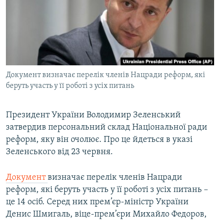
МУЛЬТИМЕДІА
ФОТО
СПЕЦПРОЄКТИ
ПОДКАСТИ
Документ визначає перелік членів Нацради реформ, які
беруть участь у її роботі з усіх питань
КРИМ РЕАЛІЇ
РУС
Президент України Володимир Зеленський
УКР
затвердив персональний склад Національної ради
КТАТ
реформ, яку він очолює. Про це йдеться в указі
Зеленського від 23 червня.
ДОЛУЧАЙСЯ!
Документ
визначає перелік членів Нацради
реформ, які беруть участь у її роботі з усіх питань –
це 14 осіб. Серед них прем’єр-міністр України
Денис Шмигаль, віце-прем’єри Михайло Федоров,