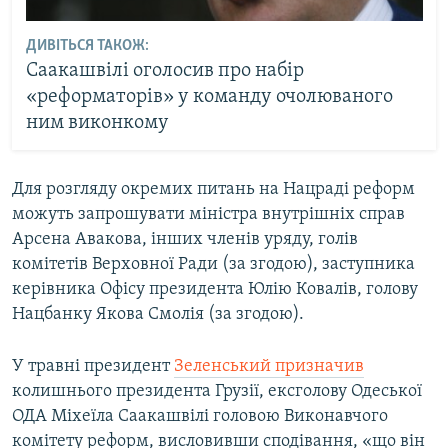
ДИВІТЬСЯ ТАКОЖ:
Саакашвілі оголосив про набір
«реформаторів» у команду очолюваного
ним виконкому
Для розгляду окремих питань на Нацраді реформ
можуть запрошувати міністра внутрішніх справ
Арсена Авакова, інших членів уряду, голів
комітетів Верховної Ради (за згодою), заступника
керівника Офісу президента Юлію Ковалів, голову
Нацбанку Якова Смолія (за згодою).
У травні президент
Зеленський призначив
колишнього президента Грузії, ексголову Одеської
ОДА Міхеїла Саакашвілі головою Виконавчого
комітету реформ, висловивши сподівання, «що він