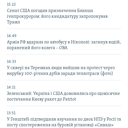
15:22
Сенат США погодив призначення Бланша
генпрокурором: його кандидатуру запропонував
Трамп
14:49
Армія РФ вдарила по автобусу в Нікополі: загинув водій,
поранений його колега – ОВА
14:33
У сквері на Теремках люди вийшли на протест через
вирубку 100-річних дубів заради теплотраси (фото)
14:11
Зеленський: Україна і США домовились про щомісячне
постачання Києву ракет до Patriot
13:51
У Генштабі підтвердили влучання по двох НПЗ у Росії та
посту спостереження на буровій установці «Сиваш»