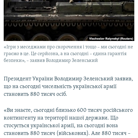
МУЛЬТИМЕДІА
ФОТО
СПЕЦПРОЄКТИ
ПОДКАСТИ
«Ігри з меседжами про скорочення і тощо – ми сьогодні не
граємо в це. Це серйозна, а на сьогодні – єдина гарантія
КРИМ РЕАЛІЇ
безпеки», – заявив Володимир Зеленський
РУС
УКР
Президент України Володимир Зеленський заявив,
КТАТ
що на сьогодні чисельність української армії
становить 880 тисяч осіб.
ДОЛУЧАЙСЯ!
«Ви знаєте, сьогодні близько 600 тисяч російського
контингенту на території нашої держави. Що
стосується української армії, на сьогодні вона
становить 880 тисяч (військових). Але 880 тисяч –