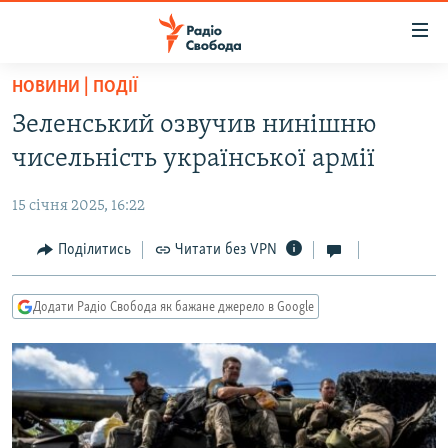
Доступність
посилання
Перейти
НОВИНИ | ПОДІЇ
до
РАДІО СВОБОДА – 70 РОКІВ
Зеленський озвучив нинішню
основного
ВСЕ ЗА ДОБУ
матеріалу
чисельність української армії
СТАТТІ
Перейти
до
15 січня 2025, 16:22
ВІЙНА
ПОЛІТИКА
основної
РОСІЙСЬКА «ФІЛЬТРАЦІЯ»
Поділитись
Читати без VPN
ЕКОНОМІКА
навігації
Перейти
ДОНБАС.РЕАЛІЇ
СУСПІЛЬСТВО
до
Додати Радіо Свобода як бажане джерело в Google
КРИМ.РЕАЛІЇ
КУЛЬТУРА
пошуку
ТИ ЯК?
СПОРТ
СХЕМИ
УКРАЇНА
КИТАЙ.ВИКЛИКИ
СВІТ