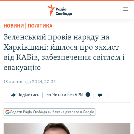
Доступність
посилання
Перейти
НОВИНИ | ПОЛІТИКА
до
РАДІО СВОБОДА – 70 РОКІВ
Зеленський провів нараду на
основного
ВСЕ ЗА ДОБУ
матеріалу
Харківщині: йшлося про захист
СТАТТІ
Перейти
від КАБів, забезпечення світлом і
до
ВІЙНА
ПОЛІТИКА
евакуацію
основної
РОСІЙСЬКА «ФІЛЬТРАЦІЯ»
ЕКОНОМІКА
навігації
18 листопада 2024, 20:34
Перейти
ДОНБАС.РЕАЛІЇ
СУСПІЛЬСТВО
до
Поділитись
Читати без VPN
КРИМ.РЕАЛІЇ
КУЛЬТУРА
пошуку
ТИ ЯК?
СПОРТ
Додати Радіо Свобода як бажане джерело в Google
СХЕМИ
УКРАЇНА
КИТАЙ.ВИКЛИКИ
СВІТ