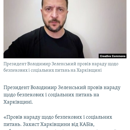
МУЛЬТИМЕДІА
ФОТО
СПЕЦПРОЄКТИ
ПОДКАСТИ
КРИМ РЕАЛІЇ
РУС
Президент Володимир Зеленський провів нараду щодо
УКР
безпекових і соціальних питань на Харківщині
КТАТ
Президент Володимир Зеленський провів нараду
щодо безпекових і соціальних питань на
ДОЛУЧАЙСЯ!
Харківщині.
«Провів нараду щодо безпекових і соціальних
питань. Захист Харківщини від КАБів,