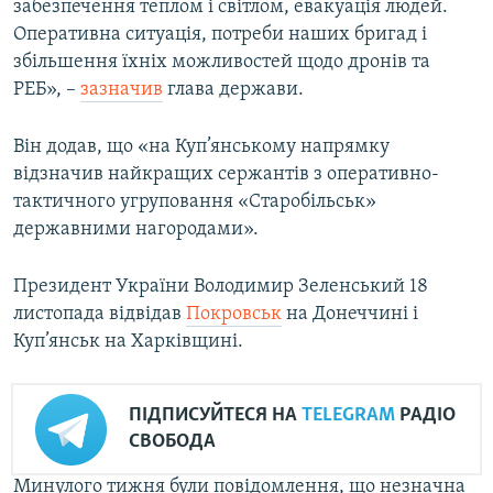
забезпечення теплом і світлом, евакуація людей.
Усі сайти RFE/RL
Оперативна ситуація, потреби наших бригад і
збільшення їхніх можливостей щодо дронів та
РЕБ», –
зазначив
глава держави.
Він додав, що «на Куп’янському напрямку
відзначив найкращих сержантів з оперативно-
тактичного угруповання «Старобільськ»
державними нагородами».
Президент України Володимир Зеленський 18
листопада відвідав
Покровськ
на Донеччині і
Куп’янськ на Харківщині.
ПІДПИСУЙТЕСЯ НА
TELEGRAM
РАДІО
СВОБОДА
Минулого тижня були повідомлення, що незначна