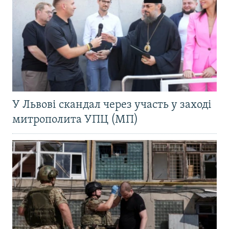
У Львові скандал через участь у заході
митрополита УПЦ (МП)