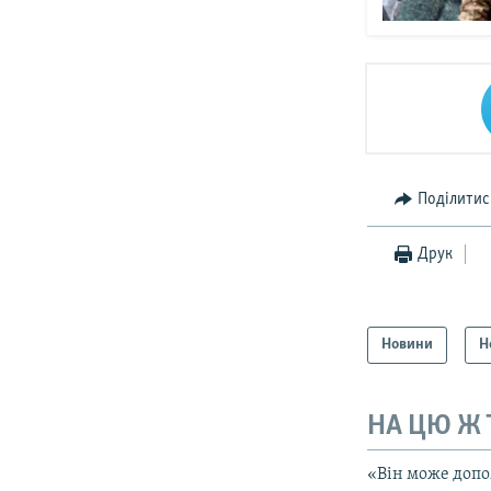
Поділитис
Друк
Новини
Н
НА ЦЮ Ж
«Він може допо