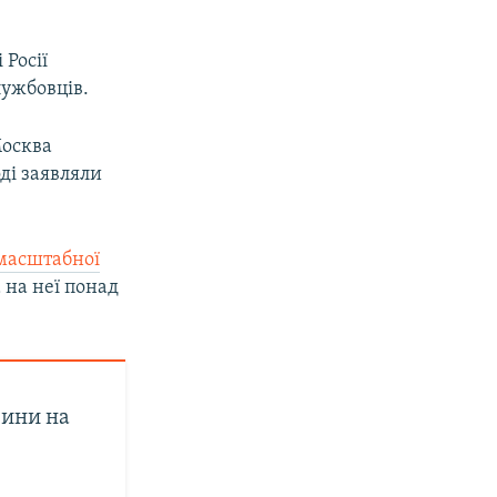
 Росії
лужбовців.
Москва
оді заявляли
масштабної
 на неї понад
вини на