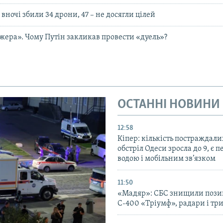
 вночі збили 34 дрони, 47 – не досягли цілей
жера». Чому Путін закликав провести «дуель»?
ОСТАННІ НОВИНИ
12:58
Кіпер: кількість постраждали
обстріл Одеси зросла до 9, є п
водою і мобільним зв’язком
11:50
«Мадяр»: СБС знищили пози
С-400 «Тріумф», радари і три