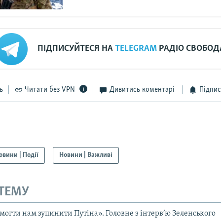
ПІДПИСУЙТЕСЯ НА
TELEGRAM
РАДІО СВОБОД
ь
Читати без VPN
Дивитись коментарі
Підпис
овини | Події
Новини | Важливі
 ТЕМУ
могти нам зупинити Путіна». Головне з інтерв’ю Зеленського