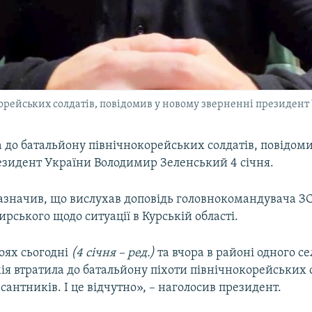
корейських солдатів, повідомив у новому зверненні президен
а до батальйону північнокорейських солдатів, повідом
езидент України Володимир Зеленський 4 січня.
азначив, що вислухав доповідь головнокомандувача З
рського щодо ситуації в Курській області.
оях сьогодні
(4 січня – ред.)
та вчора в районі одного с
ія втратила до батальйону піхоти північнокорейських с
сантників. І це відчутно», – наголосив президент.