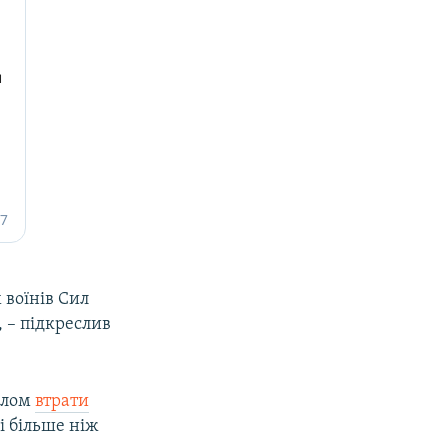
 воїнів Сил
 – підкреслив
алом
втрати
і більше ніж