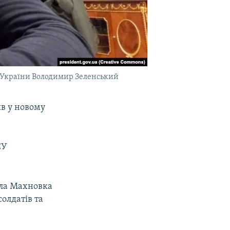
т України Володимир Зеленський
ив у новому
СУ
ела Махновка
олдатів та