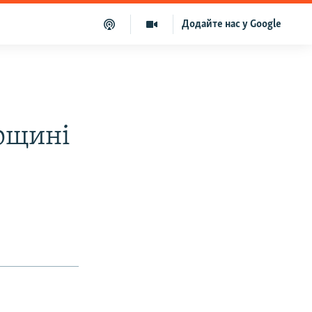
Додайте нас у Google
урщині