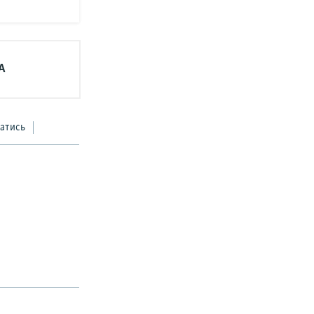
А
атись