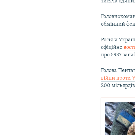
тисяча одини
Головнокоманд
обмінний фон
Росія й Украї
офіційно
вост
про 5937 заги
Голова Пентаг
війни проти 
200 мільярдів