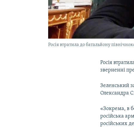
Росія втратила до батальйону північно
Росія втратил
зверненні пр
Зеленський з
Олександра Си
«Зокрема, в б
російська арм
російських де