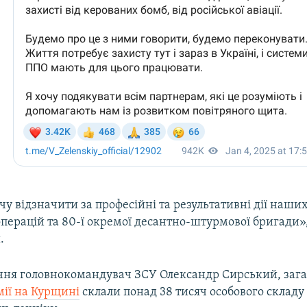
чу відзначити за професійні та результативні дії наших
перацій та 80-ї окремої десантно-штурмової бригади»,
.
січня головнокомандувач ЗСУ Олександр Сирський, заг
мії на Курщині
склали понад 38 тисяч особового складу 