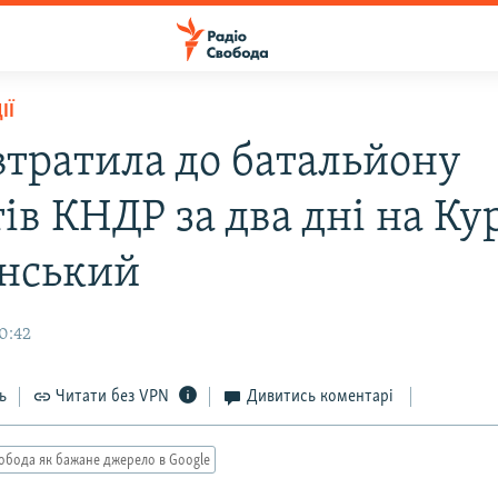
ІЇ
 втратила до батальйону
тів КНДР за два дні на К
енський
0:42
ь
Читати без VPN
Дивитись коментарі
обода як бажане джерело в Google