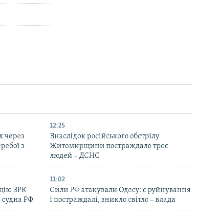
12:25
х через
Внаслідок російського обстрілу
еребої з
Житомирщини постраждало троє
людей – ДСНС
11:02
цію ЗРК
Сили РФ атакували Одесу: є руйнування
 судна РФ
і постраждалі, зникло світло – влада