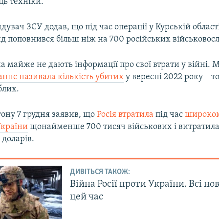
ць техніки.
увач ЗСУ додав, що під час операції у Курській області
д поповнився більш ніж на 700 російських військовос
на майже не дають інформації про свої втрати у війні. 
аннє називала кількість убитих
у вересні 2022 року ‒ т
блих.
ону 7 грудня заявив, що
Росія втратила
під час
широко
України
щонайменше 700 тисяч військових і витратила
 доларів.
ДИВІТЬСЯ ТАКОЖ:
Війна Росії проти України. Всі но
цей час