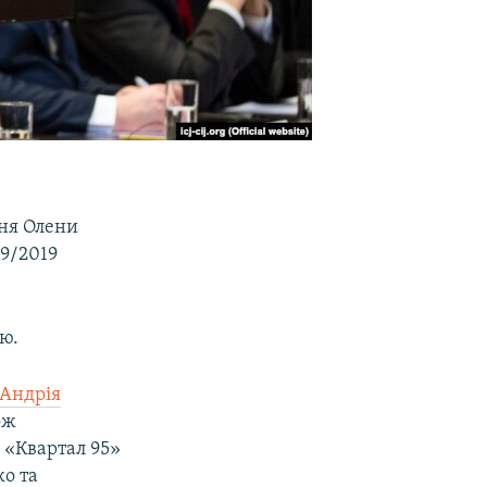
ння Олени
09/2019
ю.
 Андрія
ож
 «Квартал 95»
ко та