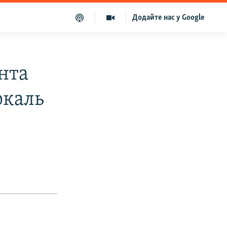
Додайте нас у Google
ента
ркаль