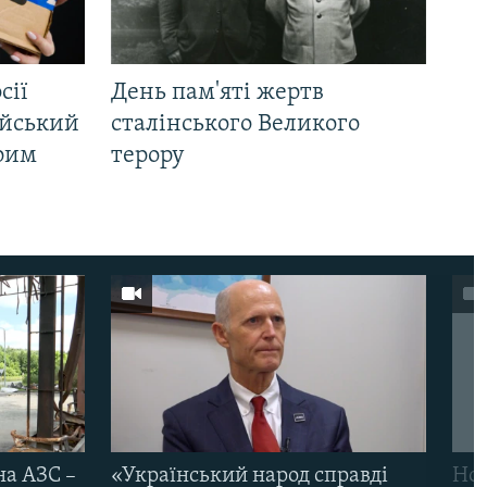
сії
День пам'яті жертв
ійський
сталінського Великого
Крим
терору
на АЗС –
«Український народ справді
Нов