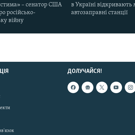
стима» – сенатор США
в Україні відкривають 
ро російсько-
автозаправні станції
ьку війну
ЦІЯ
ДОЛУЧАЙСЯ!
с
пекти
зв'язок