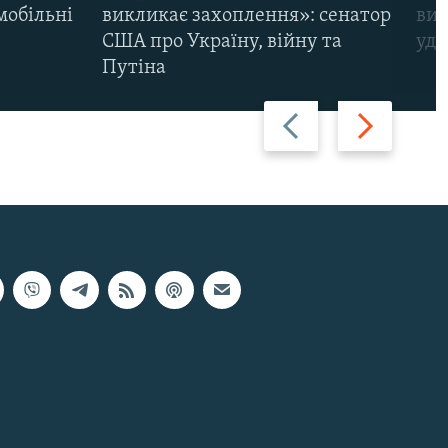
мобільні
викликає захоплення»: сенатор
виж
США про Україну, війну та
уда
Путіна
Назад
Вперед