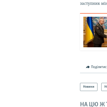
заступник мі
Поділитис
Новини
Н
НА ЦЮ Ж