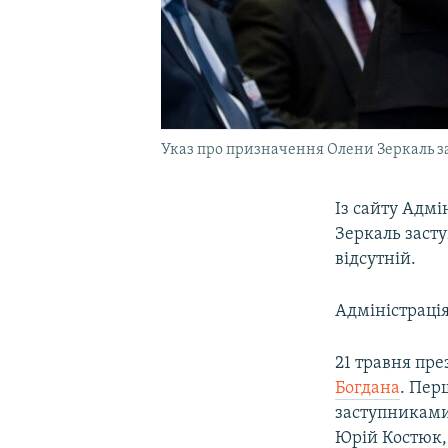
Указ про призначення Олени Зеркаль з
Із сайту Адмі
Зеркаль засту
відсутній.
Адміністрація
21 травня пр
Богдана
. Пер
заступниками
Юрій Костюк,