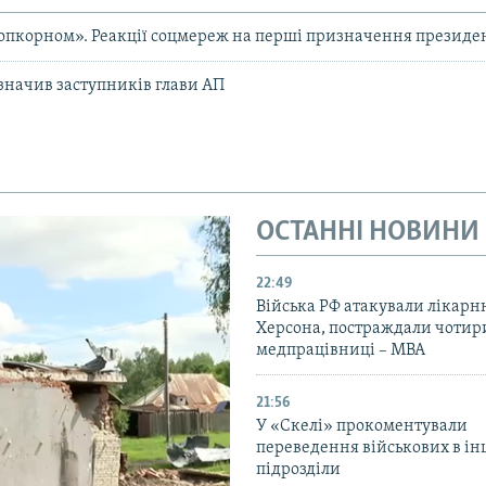
опкорном». Реакції соцмереж на перші призначення президе
начив заступників глави АП
ОСТАННІ НОВИНИ
22:49
Війська РФ атакували лікарн
Херсона, постраждали чотир
медпрацівниці – МВА
21:56
У «Скелі» прокоментували
переведення військових в ін
підрозділи