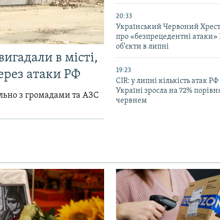
20:33
Український Червоний Хрест
про «безпрецедентні атаки» 
об’єкти в липні
вигадали в місті,
19:23
ерез атаки РФ
CIR: у липні кількість атак РФ
Україні зросла на 72% порівн
ільно з громадами та АЗС
червнем