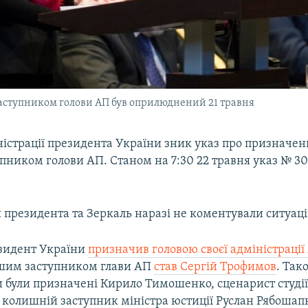
аступником голови АП був оприлюднений 21 травня
ністрації президента України зник указ про призначе
пником голови АП. Станом на 7:30 22 травня указ № 3
 президента та Зеркаль наразі не коментували ситуаці
езидент України
призначив головою своєї адміністрації
шим заступником глави АП
став Сергій Трофимов
. Так
 були призначені Кирило Тимошенко, сценарист студії
 колишній заступник міністра юстиції Руслан Рябошап