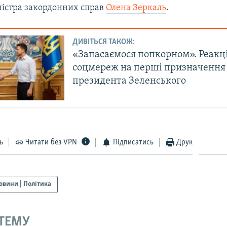
ністра закордонних справ
Олена Зеркаль
.
ДИВІТЬСЯ ТАКОЖ:
«Запасаємося попкорном». Реакці
соцмереж на перші призначення
президента Зеленського
ь
Читати без VPN
Підписатись
Друк
овини | Політика
 ТЕМУ