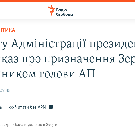
ЛІТИКА
ту Адміністрації презид
указ про призначення Зе
пником голови АП
07:45
ь
Читати без VPN
обода як бажане джерело в Google