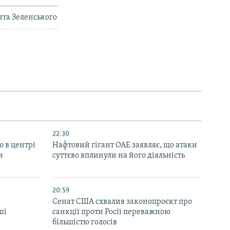
нта Зеленського
22:30
ю в центрі
Нафтовий гігант ОАЕ заявляє, що атаки
и
суттєво вплинули на його діяльність
20:59
Cенат США схвалив законопроєкт про
ші
санкції проти Росії переважною
більшістю голосів