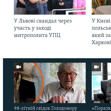
У Львові скандал через
У Києві
участь у заході
польсь
митрополита УПЦ
який за
Харков
98-літній свідок Голодомору
«Поразк