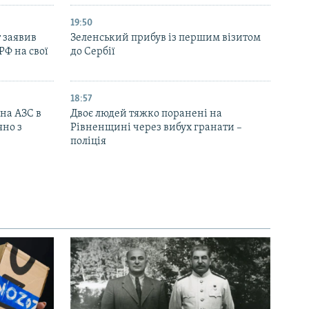
19:50
 заявив
Зеленський прибув із першим візитом
РФ на свої
до Сербії
18:57
 на АЗС в
Двоє людей тяжко поранені на
яно з
Рівненщині через вибух гранати –
поліція