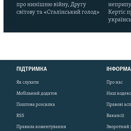
про нинішню війну, Другу
неприпу
світову та «Сталінський голод»
Кертіс п
українс
КРИМ РЕАЛІЇ
РУС
ПІДТРИМКА
ІНФОРМА
УКР
КТАТ
Як слухати
Про нас
Мобільний додаток
Наш кодек
ДОЛУЧАЙСЯ!
Поштова розсилка
Правові ас
RSS
Вакансії
Правила коментування
Зворотний 