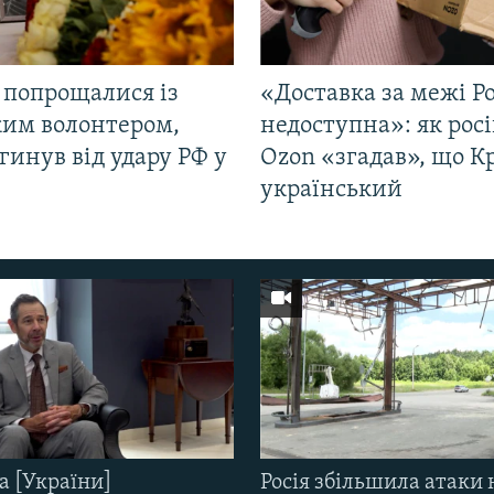
 попрощалися із
«Доставка за межі Ро
ким волонтером,
недоступна»: як рос
гинув від удару РФ у
Ozon «згадав», що 
і
український
а [України]
Росія збільшила атаки 