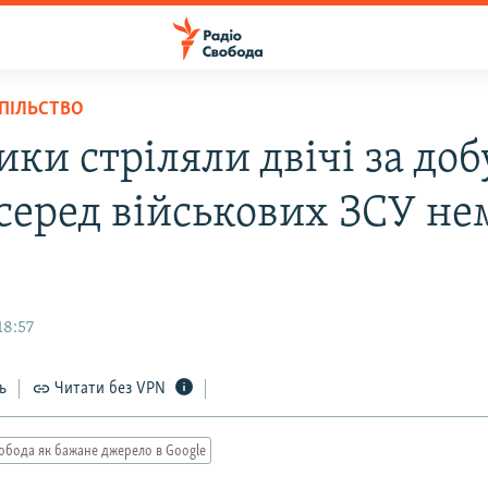
СПІЛЬСТВО
ки стріляли двічі за доб
 серед військових ЗСУ не
18:57
ь
Читати без VPN
обода як бажане джерело в Google