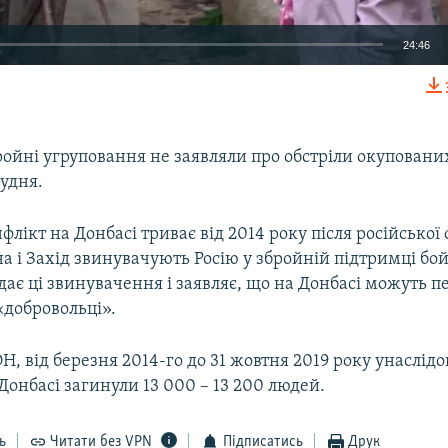
24:46
EMBED
ройні угруповання не заявляли про обстріли окупован
рудня.
лікт на Донбасі триває від 2014 року після російської 
а і Захід звинувачують Росію у збройній підтримці бой
ає ці звинувачення і заявляє, що на Донбасі можуть п
«добровольці».
Н, від березня 2014-го до 31 жовтня 2019 року унаслід
Донбасі загинули 13 000 – 13 200 людей.
ь
Читати без VPN
Підписатись
Друк