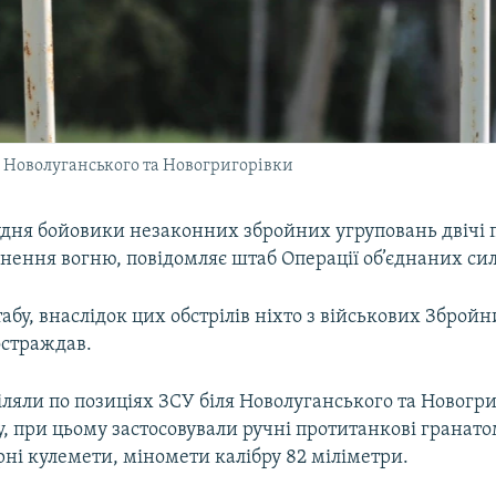
я Новолуганського та Новогригорівки
рудня бойовики незаконних збройних угруповань двічі
ення вогню, повідомляє штаб Операції об’єднаних сил
бу, внаслідок цих обстрілів ніхто з військових Збройн
остраждав.
ляли по позиціях ЗСУ біля Новолуганського та Новогри
, при цьому застосовували ручні протитанкові гранато
ні кулемети, міномети калібру 82 міліметри.