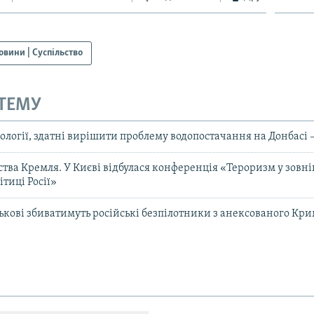
овини | Суспільство
 ТЕМУ
нології, здатні вирішити проблему водопостачання на Донбасі 
ства Кремля. У Києві відбулася конференція «Тероризм у зовн
тиці Росії»
ськові збиватимуть російські безпілотники з анексованого Кри