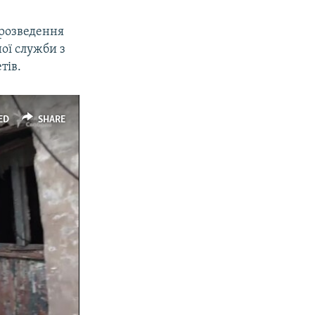
 розведення
ої служби з
тів.
ED
SHARE