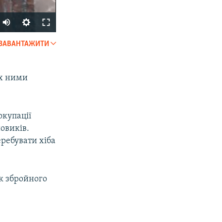
ЗАВАНТАЖИТИ
SHARE
их ними
окупації
овиків.
еребувати хіба
px
width
ок збройного