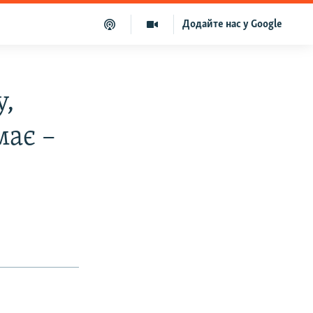
Додайте нас у Google
у,
має –