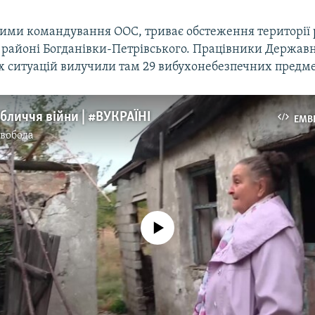
ними командування ООС, триває обстеження території
 в районі Богданівки-Петрівського. Працівники Державн
 ситуацій вилучили там 29 вибухонебезпечних предме
Обличчя війни | #ВУКРАЇНІ
EMB
Свобода
No media source currently available