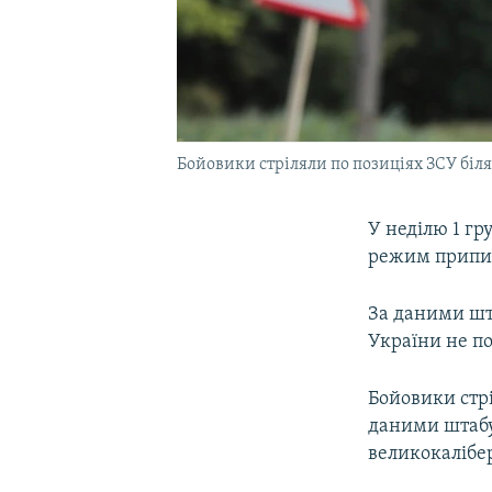
Бойовики стріляли по позиціях ЗСУ біл
У неділю 1 г
режим припин
За даними шта
України не п
Бойовики стрі
даними штабу
великокалібер