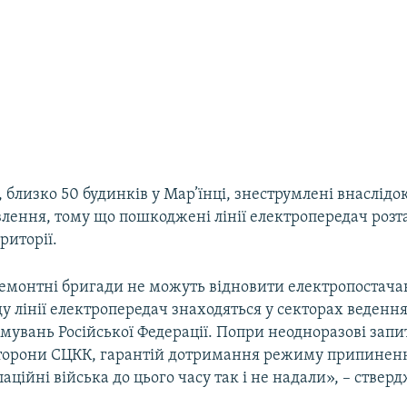
 близко 50 будинків у Мар’їнці, знеструмлені внаслідок
лення, тому що пошкоджені лінії електропередач розт
риторії.
ремонтні бригади не можуть відновити електропостача
ду лінії електропередач знаходяться у секторах веденн
мувань Російської Федерації. Попри неодноразові запи
сторони СЦКК, гарантій дотримання режиму припинен
паційні війська до цього часу так і не надали», – ствер