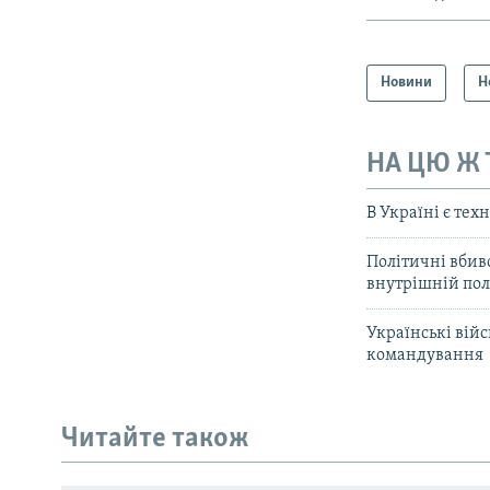
Новини
Н
НА ЦЮ Ж
В Україні є тех
Політичні вбив
внутрішній полі
Українські вій
командування
КРИМ РЕАЛІЇ
РУС
Читайте також
УКР