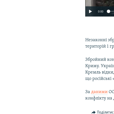
0:00
Незаконні зб
територій 1 г
Збройний конф
Криму. Україн
Кремль відкид
що російські 
За
даними
ОО
конфлікту на 
Поділитис