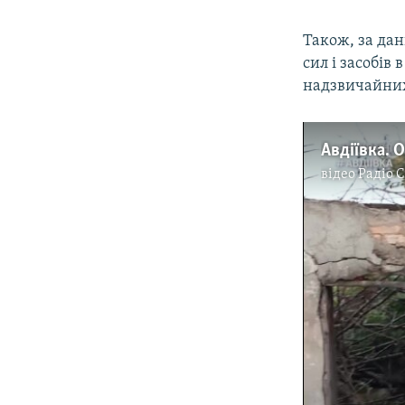
Також, за да
сил і засобів
надзвичайних
Авдіївка. 
відео
Радіо 