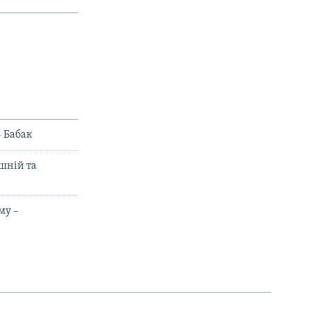
– Бабак
ішній та
му –