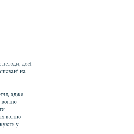
 негоди, досі
ашовані на
ння, адже
я вогню
ти
ня вогню
джують у