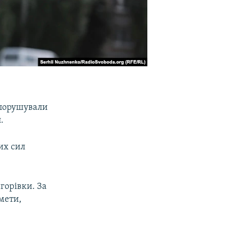
 порушували
.
их сил
горівки. За
мети,