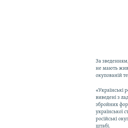
За зведенням,
не мають жив
окупованій те
«Українські 
виведені з ла
збройних фор
української 
російські оку
штабі.