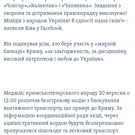
«Чонгар»,«Каланчак» і «Чаплинка». Завдання з
Усі сайти RFE/RL
охорони та дотримання правопорядку виконуємо!
Міліція з народом України! В єдності наша сила!» –
написав Ківа у Facebook.
Він подякував усім, хто бере участь у «мирній
блокаді» Криму, «за злагодженість, за дисципліну,
високий патріотизм і любов до України».
Меджліс кримськотатарського народу 20 вересня о
12:00 розпочав безстрокову акцію з блокування
вантажного транспорту, що прямує до Криму. За
інформацією координаційної ради акції, через
адміністративний кордон будуть безперешкодно
пропускатися пішоходи та легковий транспорт.