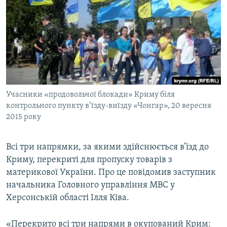
МУЛЬТИМЕДІА
ФОТО
СПЕЦПРОЄКТИ
ПОДКАСТИ
КРИМ РЕАЛІЇ
Учасники «продовольчої блокади» Криму біля
РУС
контрольного пункту в’їзду-виїзду «Чонгар», 20 вересня
2015 року
УКР
КТАТ
Всі три напрямки, за якими здійснюється в’їзд до
Криму, перекриті для пропуску товарів з
ДОЛУЧАЙСЯ!
материкової України. Про це повідомив заступник
начальника Головного управління МВС у
Херсонській області Ілля Ківа.
«Перекрито всі три напрями в окупований Крим: