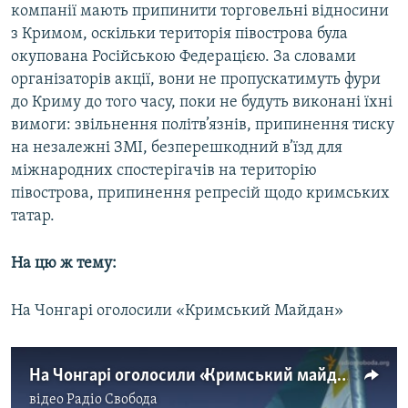
компанії мають припинити торговельні відносини
з Кримом, оскільки територія півострова була
окупована Російською Федерацією. За словами
організаторів акції, вони не пропускатимуть фури
до Криму до того часу, поки не будуть виконані їхні
вимоги: звільнення політв’язнів, припинення тиску
на незалежні ЗМІ, безперешкодний в’їзд для
міжнародних спостерігачів на територію
півострова, припинення репресій щодо кримських
татар.
На цю ж тему:
На Чонгарі оголосили «Кримський Майдан»
На Чонгарі оголосили «Кримський майдан»
відео
Радіо Свобода