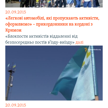
20.09.2015
«Легкові автомобілі, які пропускають активісти,
оформляємо» – прикордонники на кордоні з
Кримом
«Блокпости активістів віддаленні від
безпосередньо постів в’їзду-виїзду»
далі
20.09.2015