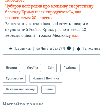
18.09.2015
Чубаров попередив про можливу енергетичну
блокаду Криму після «продуктової», яка
розпочнеться 20 вересня
Блокування вантажівок, які везуть товари в
окупований Росією Крим, розпочнеться 20
вересня опівдні – голова Меджлісу
далі
Поділитись
Читати без VPN
Підписатись
Новини
Україна
Світ
Політика
Суспільство
Новини | Політика
Важливе на Свободі
Війна
Читайте також