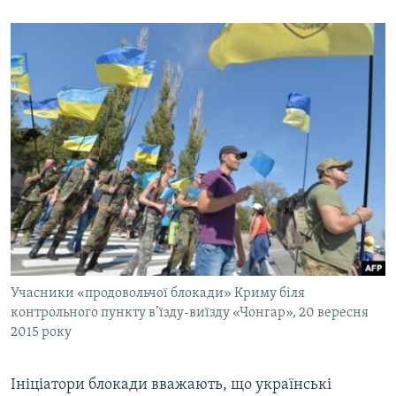
Учасники «продовольчої блокади» Криму біля
контрольного пункту в’їзду-виїзду «Чонгар», 20 вересня
2015 року
Ініціатори блокади вважають, що українські