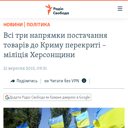
Доступність
посилання
Перейти
НОВИНИ | ПОЛІТИКА
до
РАДІО СВОБОДА – 70 РОКІВ
Всі три напрямки постачання
основного
ВСЕ ЗА ДОБУ
матеріалу
товарів до Криму перекриті –
СТАТТІ
Перейти
міліція Херсонщини
до
ВІЙНА
ПОЛІТИКА
основної
21 вересня 2015, 09:31
РОСІЙСЬКА «ФІЛЬТРАЦІЯ»
ЕКОНОМІКА
навігації
Перейти
Поділитись
Читати без VPN
ДОНБАС.РЕАЛІЇ
СУСПІЛЬСТВО
до
КРИМ.РЕАЛІЇ
КУЛЬТУРА
пошуку
Додати Радіо Свобода як бажане джерело в Google
ТИ ЯК?
СПОРТ
СХЕМИ
УКРАЇНА
КИТАЙ.ВИКЛИКИ
СВІТ