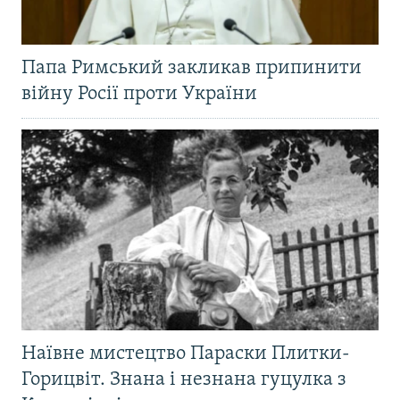
Папа Римський закликав припинити
війну Росії проти України
Наївне мистецтво Параски Плитки-
Горицвіт. Знана і незнана гуцулка з