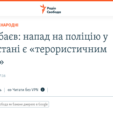
ЖНАРОДНІ
аєв: напад на поліцію у
стані є «терористичним
»
7:16
ь
Читати без VPN
обода як бажане джерело в Google