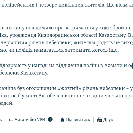
 поліцейських і четверо цивільних жителів. Ще вісім 
азахстану повідомило про затримання у ході збройного
іка, уродженця Кизилординської області Казахстану. В
червоний» рівень небезпеки, жителям радять не вихо
мо, чи поліція намагається затримати когось іще.
дозрюють у нападі на відділення поліції в Алмати й о
безпеки Казахстану.
раніше був оголошений «жовтий» рівень небезпеки – у 
них осіб у місті Актобе в північно-західній частині кра
людей.
ь
Читати без VPN
Підписатись
Друк