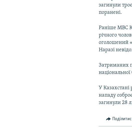
загинули троє
поранені.
Раніше МВС К
річного чолов
оголошений «
Наразі невідо
Затриманих пі
національної 
У Казахстані 
нападу озброє
загинули 28 
Поділитис