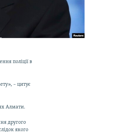
ння поліції в
ту», – цитує
ях Алмати.
ння другого
слідок якого