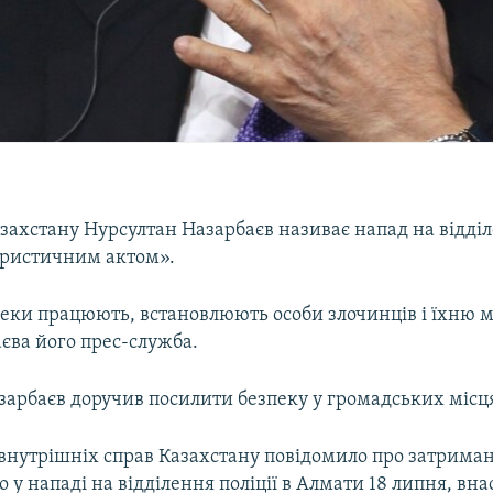
ахстану Нурсултан Назарбаєв називає напад на відділе
ристичним актом».
еки працюють, встановлюють особи злочинців і їхню ме
єва його прес-служба.
зарбаєв доручив посилити безпеку у громадських місц
 внутрішніх справ Казахстану повідомило про затрима
 у нападі на відділення поліції в Алмати 18 липня, вна