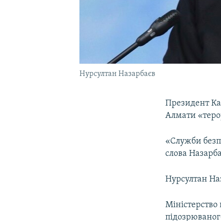
Нурсултан Назарбаєв
Президент Каз
Алмати «теро
«Служби безп
слова Назарба
Нурсултан На
Міністерство
підозрюваного