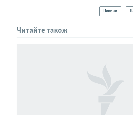
Новини
Н
КРИМ РЕАЛІЇ
РУС
Читайте також
УКР
КТАТ
ДОЛУЧАЙСЯ!
Усі сайти RFE/RL