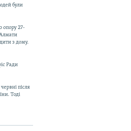
людей були
 опору 27-
 Алмати
дити з дому.
фіс Ради
червні після
їни. Тоді