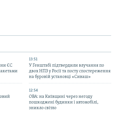
13:51
їни ЄС
У Генштабі підтвердили влучання по
ракетами
двох НПЗ у Росії та посту спостереження
на буровій установці «Сиваш»
12:54
новий
ОВА: на Київщині через негоду
пошкоджені будинки і автомобілі,
зникло світло
11:55