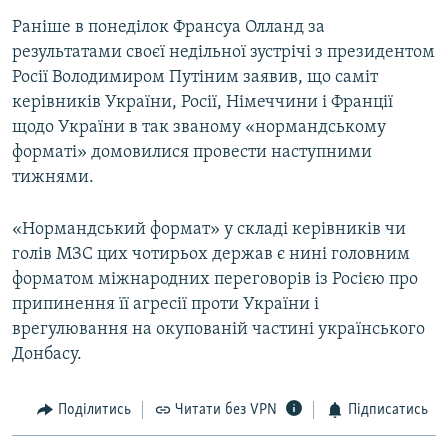
Усі сайти RFE/RL
Раніше в понеділок Франсуа Олланд за
результатами своєї недільної зустрічі з президентом
Росії Володимиром Путіним заявив, що саміт
керівників України, Росії, Німеччини і Франції
щодо України в так званому «нормандському
форматі» домовилися провести наступними
тижнями.
«Нормандський формат» у складі керівників чи
голів МЗС цих чотирьох держав є нині головним
форматом міжнародних переговорів із Росією про
припинення її агресії проти України і
врегулювання на окупованій частині українського
Донбасу.
Поділитись
Читати без VPN
Підписатись