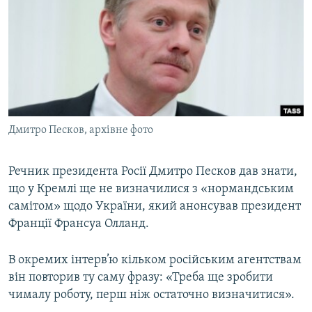
МУЛЬТИМЕДІА
ФОТО
СПЕЦПРОЄКТИ
ПОДКАСТИ
КРИМ РЕАЛІЇ
Дмитро Песков, архівне фото
РУС
УКР
Речник президента Росії Дмитро Песков дав знати,
що у Кремлі ще не визначилися з «нормандським
КТАТ
самітом» щодо України, який анонсував президент
Франції Франсуа Олланд.
ДОЛУЧАЙСЯ!
В окремих інтерв’ю кільком російським агентствам
він повторив ту саму фразу: «Треба ще зробити
чималу роботу, перш ніж остаточно визначитися».