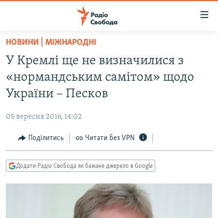
Доступність
посилання
Перейти
НОВИНИ | МІЖНАРОДНІ
до
РАДІО СВОБОДА – 70 РОКІВ
У Кремлі ще не визначилися з
основного
ВСЕ ЗА ДОБУ
матеріалу
«нормандським самітом» щодо
СТАТТІ
Перейти
України – Песков
до
ВІЙНА
ПОЛІТИКА
основної
05 вересня 2016, 14:02
РОСІЙСЬКА «ФІЛЬТРАЦІЯ»
ЕКОНОМІКА
навігації
Перейти
Поділитись
Читати без VPN
ДОНБАС.РЕАЛІЇ
СУСПІЛЬСТВО
до
КРИМ.РЕАЛІЇ
КУЛЬТУРА
пошуку
Додати Радіо Свобода як бажане джерело в Google
ТИ ЯК?
СПОРТ
СХЕМИ
УКРАЇНА
КИТАЙ.ВИКЛИКИ
СВІТ