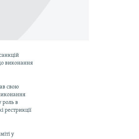
 санкцій
 до виконання
ав свою
 виконання
 роль в
і рестрикції
міті у