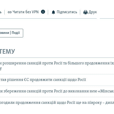
ь
Читати без VPN
Підписатись
Друк
овини | Події
 ТЕМУ
ти розширення санкцій проти Росії та більшого продовження їх
у
тав рішення ЄС продовжити санкції щодо Росії
 збереження санкцій проти Росії до виконання нею «Мінська
згодили продовження санкцій щодо Росії ще на півроку – дип