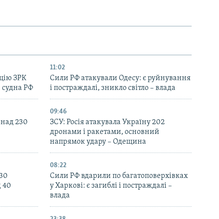
11:02
цію ЗРК
Сили РФ атакували Одесу: є руйнування
 судна РФ
і постраждалі, зникло світло – влада
09:46
онад 230
ЗСУ: Росія атакувала Україну 202
дронами і ракетами, основний
напрямок удару – Одещина
08:22
130
Сили РФ вдарили по багатоповерхівках
д 40
у Харкові: є загиблі і постраждалі –
влада