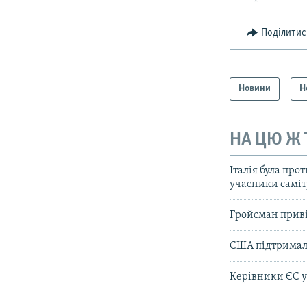
Поділитис
Новини
Н
НА ЦЮ Ж
Італія була про
учасники саміт
Гройсман приві
США підтримали
Керівники ЄС у