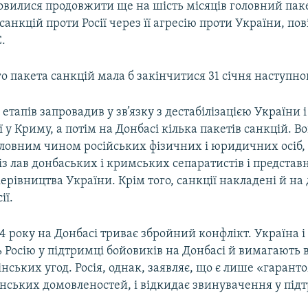
овилися продовжити ще на шість місяців головний пак
анкцій проти Росії через її агресію проти України, по
.
о пакета санкцій мала б закінчитися 31 січня наступно
 етапів запровадив у зв’язку з дестабілізацією України 
еї у Криму, а потім на Донбасі кілька пакетів санкцій. В
ловним чином російських фізичних і юридичних осіб, 
 із лав донбаських і кримських сепаратистів і представ
рівництва України. Крім того, санкції накладені й на 
ії.
14 року на Донбасі триває збройний конфлікт. Україна і
Росію у підтримці бойовиків на Донбасі й вимагають в
ських угод. Росія, однак, заявляє, що є лише «гарант
нських домовленостей, і відкидає звинувачення у під