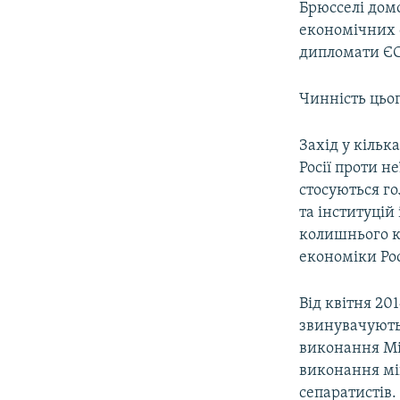
Брюсселі дом
економічних с
дипломати ЄС
Чинність цьог
Захід у кілька
Росії проти н
стосуються го
та інституцій
колишнього ке
економіки Рос
Від квітня 20
звинувачують 
виконання Мін
виконання мі
сепаратистів.