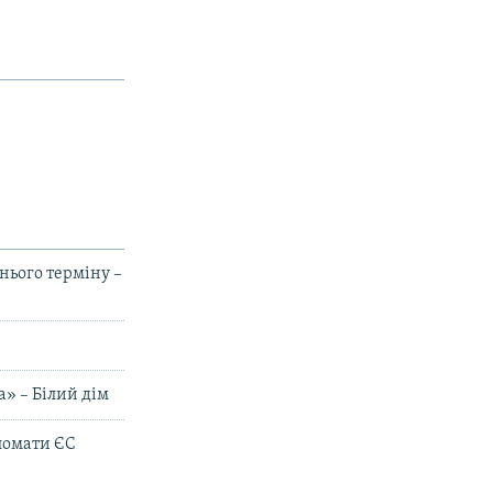
нього терміну –
» – Білий дім
ломати ЄС