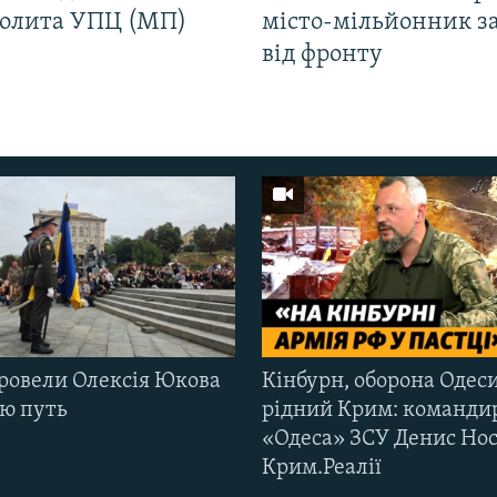
олита УПЦ (МП)
місто-мільйонник з
від фронту
ровели Олексія Юкова
Кінбурн, оборона Одеси
ню путь
рідний Крим: команди
«Одеса» ЗСУ Денис Нос
Крим.Реалії