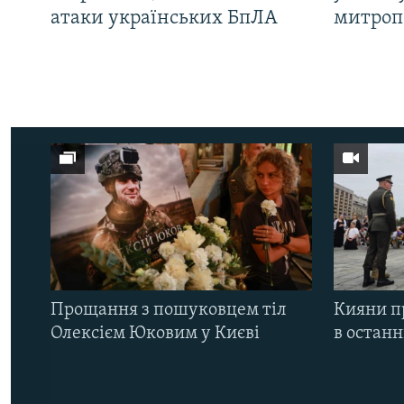
атаки українських БпЛА
митроп
Прощання з пошуковцем тіл
Кияни п
Олексієм Юковим у Києві
в остан