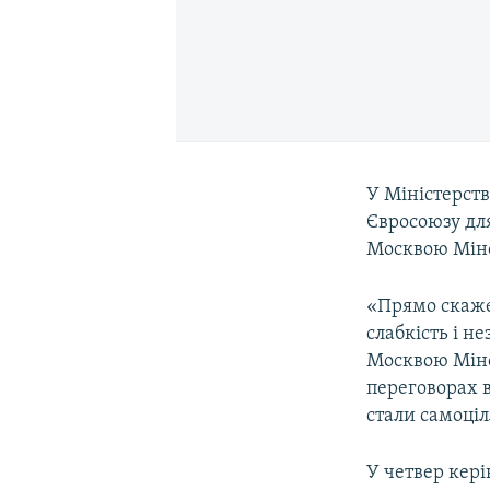
У Міністерств
Євросоюзу для
Москвою Мінс
«Прямо скаже
слабкість і н
Москвою Мінсь
переговорах 
стали самоціл
У четвер кері