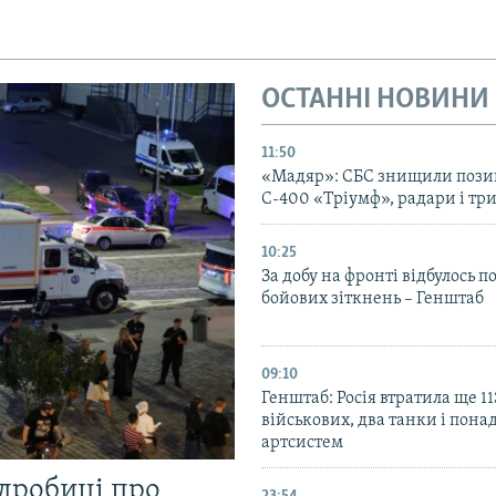
ОСТАННІ НОВИНИ
11:50
«Мадяр»: СБС знищили пози
С-400 «Тріумф», радари і три
10:25
За добу на фронті відбулось п
бойових зіткнень – Генштаб
09:10
Генштаб: Росія втратила ще 1
військових, два танки і пона
артсистем
одробиці про