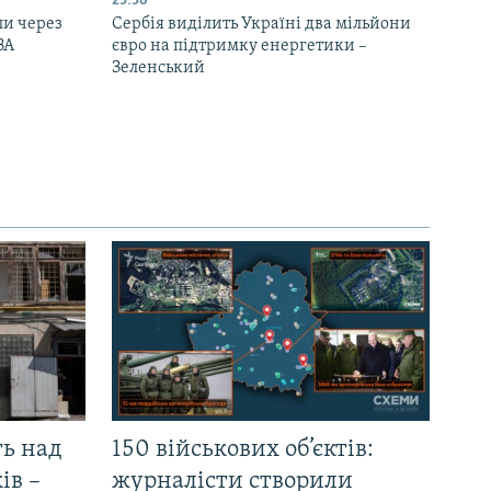
23:38
ли через
Сербія виділить Україні два мільйони
ВА
євро на підтримку енергетики –
Зеленський
ть над
150 військових об’єктів:
ів –
журналісти створили