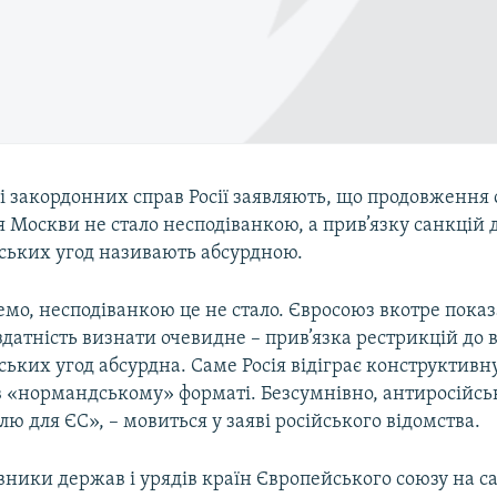
і закордонних справ Росії заявляють, що продовження
 Москви не стало несподіванкою, а прив’язку санкцій
ьких угод називають абсурдною.
мо, несподіванкою це не стало. Євросоюз вкотре показ
ездатність визнати очевидне – прив’язка рестрикцій до
ких угод абсурдна. Саме Росія відіграє конструктивну
в «нормандському» форматі. Безсумнівно, антиросійськ
лю для ЄС», – мовиться у заяві російського відомства.
вники держав і урядів країн Європейського союзу на са