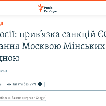
ІЇ
сії: прив’язка санкцій Є
ання Москвою Мінських 
дною
13:40
ь
Читати без VPN
обода як бажане джерело в Google