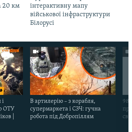
а 20 км
інтерактивну мапу
військової інфраструктури
Білорусі
 і
В артилерію – з корабля,
98-
р ОТУ
супермаркета і СЗЧ: гучна
про
іков |
робота під Добропіллям
сві