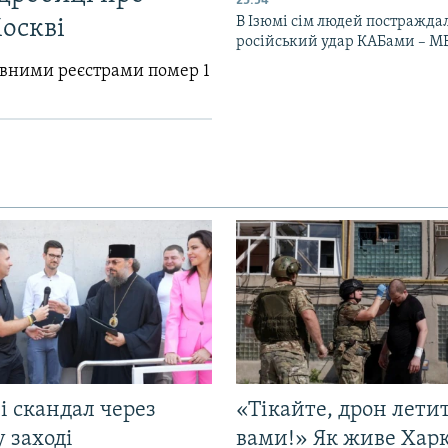
23:54
В Ізюмі сім людей постражда
Москві
російський удар КАБами – М
авними реєстрами помер 1
і скандал через
«Тікайте, дрон лети
у заході
вами!» Як живе Харк