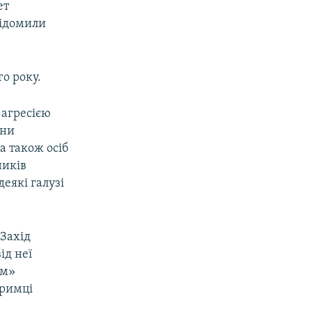
ет
відомили
го року.
і агресією
они
а також осіб
ників
деякі галузі
 Захід
ід неї
ом»
тримці