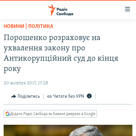
Доступність
посилання
Перейти
НОВИНИ | ПОЛІТИКА
до
РАДІО СВОБОДА – 70 РОКІВ
Порошенко розраховує на
основного
ВСЕ ЗА ДОБУ
матеріалу
ухвалення закону про
СТАТТІ
Перейти
Антикорупційний суд до кінця
до
ВІЙНА
ПОЛІТИКА
року
основної
РОСІЙСЬКА «ФІЛЬТРАЦІЯ»
ЕКОНОМІКА
навігації
20 жовтня 2017, 17:28
Перейти
ДОНБАС.РЕАЛІЇ
СУСПІЛЬСТВО
до
Поділитись
Читати без VPN
КРИМ.РЕАЛІЇ
КУЛЬТУРА
пошуку
ТИ ЯК?
СПОРТ
Додати Радіо Свобода як бажане джерело в Google
СХЕМИ
УКРАЇНА
ПРИАЗОВ’Я
СВІТ