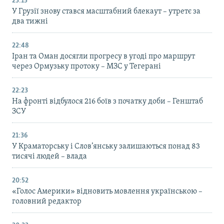
23:15
У Грузії знову стався масштабний блекаут – утретє за
два тижні
22:48
Іран та Оман досягли прогресу в угоді про маршрут
через Ормузьку протоку – МЗС у Тегерані
22:23
На фронті відбулося 216 боїв з початку доби – Генштаб
ЗСУ
21:36
У Краматорську і Слов’янську залишаються понад 83
тисячі людей – влада
20:52
«Голос Америки» відновить мовлення українською –
головний редактор