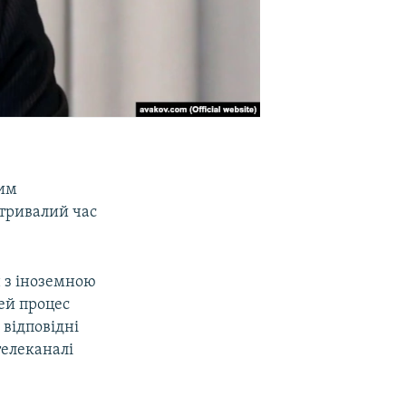
ним
 тривалий час
 з іноземною
цей процес
 відповідні
телеканалі