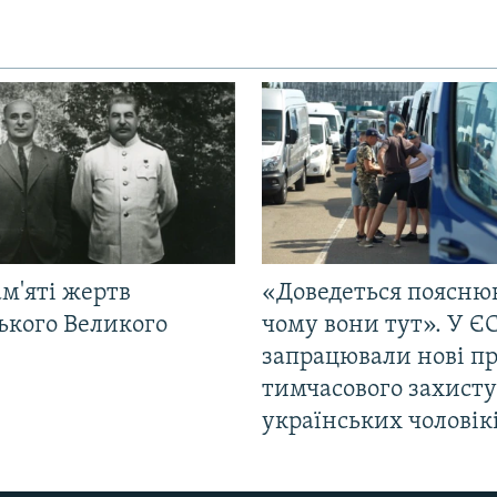
м'яті жертв
«Доведеться поясню
ького Великого
чому вони тут». У Є
запрацювали нові п
тимчасового захисту
українських чоловік