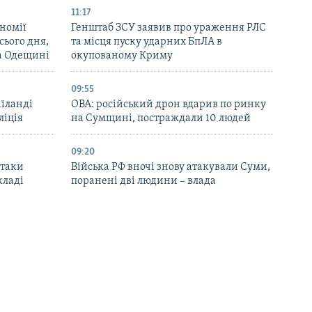
11:17
номії
Генштаб ЗСУ заявив про ураження РЛС
ього дня,
та місця пуску ударних БпЛА в
та Одещині
окупованому Криму
09:55
аїланді
ОВА: російський дрон вдарив по ринку
ліція
на Сумщині, постраждали 10 людей
09:20
атаки
Війська РФ вночі знову атакували Суми,
кладі
поранені дві людини – влада