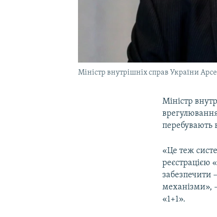
Міністр внутрішніх справ України Арс
Міністр внут
врегулювання 
перебувають в
«Це теж сист
реєстрацією «
забезпечити –
механізми», –
«1+1».