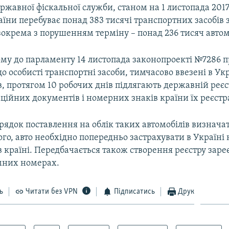
жавної фіскальної служби, станом на 1 листопада 2017
аїни перебуває понад 383 тисячі транспортних засобів
зокрема з порушенням терміну – понад 236 тисяч автом
ому до парламенту 14 листопада законопроекті №7286 
о особисті транспортні засоби, тимчасово ввезені в Ук
в, протягом 10 робочих днів підлягають державній реєс
ційних документів і номерних знаків країни їх реєстра
рядок поставлення на облік таких автомобілів визнача
ого, авто необхідно попередньо застрахувати в Україні 
 країні. Передбачається також створення реєстру зар
емних номерах.
ь
Читати без VPN
Підписатись
Друк