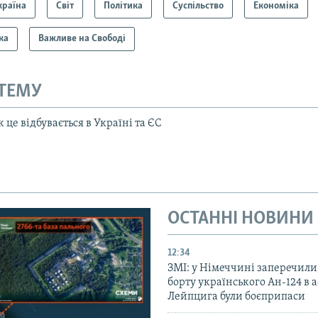
країна
Світ
Політика
Суспільство
Економіка
ка
Важливе на Свободі
 ТЕМУ
 це відбувається в Україні та ЄС
ОСТАННІ НОВИНИ
12:34
ЗМІ: у Німеччині заперечили
борту українського Ан-124 в 
Лейпцига були боєприпаси