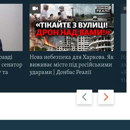
равді
Нова небезпека для Харкова. Як
Наш
 сенатор
виживає місто під російськими
заг
 та
ударами | Донбас Реалії
«Ри
тіл
Назад
Вперед