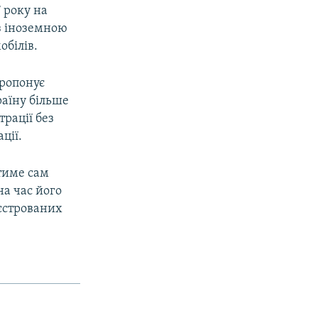
 року на
 з іноземною
обілів.
пропонує
раїну більше
трації без
ції.
тиме сам
на час його
еєстрованих