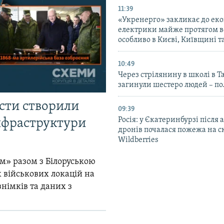
11:39
«Укренерго» закликає до еко
електрики майже протягом вс
особливо в Києві, Київщині 
10:49
Через стрілянину в школі в Т
загинули шестеро людей – по
істи створили
09:39
Росія: у Єкатеринбурзі після 
інфраструктури
дронів почалася пожежа на с
Wildberries
м» разом з Білоруською
 військових локацій на
знімків та даних з