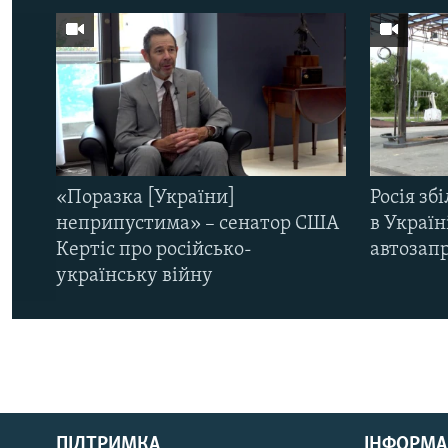
«Поразка [України]
Росія зб
неприпустима» – сенатор США
в Україн
Кертіс про російсько-
автозапр
українську війну
КРИМ РЕАЛІЇ
РУС
ПІДТРИМКА
ІНФОРМА
УКР