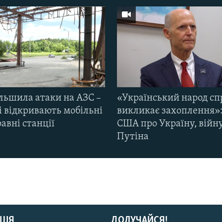
ільшила атаки на АЗС –
«Український народ сп
і відкривають мобільні
викликає захоплення»:
авні станції
США про Україну, війну
Путіна
ЦІЯ
ДОЛУЧАЙСЯ!