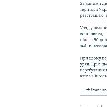
За даними Дер
території Укр
реєстрацією, 
Уряд у подан
встановити, щ
ніж на 90 дні
зміни реєстра
При цьому по
уряд. Крім ць
перебування в
авто на іноз
Поділитис