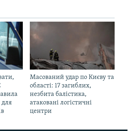
вати,
Масований удар по Києву та
С
області: 17 загиблих,
равила
незбита балістика,
 для
атаковані логістичні
ів
центри