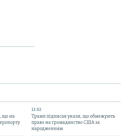
12:02
, що на
Трамп підписав укази, що обмежують
аеропорту
право на громадянство США за
народженням