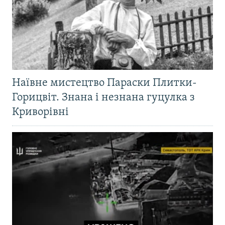
Наївне мистецтво Параски Плитки-
Горицвіт. Знана і незнана гуцулка з
Криворівні