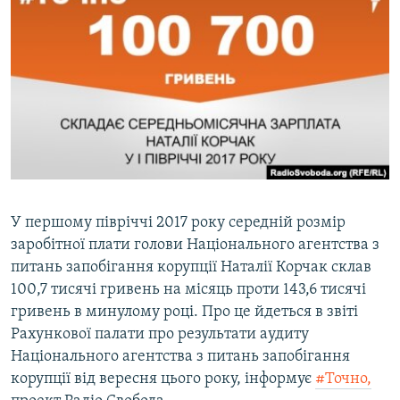
МУЛЬТИМЕДІА
ФОТО
СПЕЦПРОЄКТИ
ПОДКАСТИ
КРИМ РЕАЛІЇ
РУС
УКР
У першому півріччі 2017 року середній розмір
заробітної плати голови Національного агентства з
КТАТ
питань запобігання корупції Наталії Корчак склав
100,7 тисячі гривень на місяць проти 143,6 тисячі
ДОЛУЧАЙСЯ!
гривень в минулому році. Про це йдеться в звіті
Рахункової палати про результати аудиту
Національного агентства з питань запобігання
корупції від вересня цього року, інформує
#Точно,