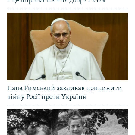
– це «протистояння добра і зла»
Папа Римський закликав припинити
війну Росії проти України