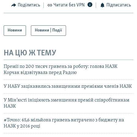
Поділитись
Читати без VPN
Підписатись
Новини
Новини | Події
НА ЦЮ Ж ТЕМУ
Премії по 200 тисяч гривень за роботу: голова НАЗК
Корчак відзвітувала перед Радою
У НАБУ зацікавились завищеними преміями членів НАЗК
У Мін’юсті ініціюють зменшення премій співробітникам
НАЗК
#Точно: 65,6 мільйона гривень витрачено з бюджету на
НАЗК у 2016 році