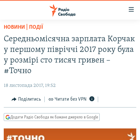
Доступність
посилання
Перейти
НОВИНИ | ПОДІЇ
до
РАДІО СВОБОДА – 70 РОКІВ
Середньомісячна зарплата Корчак
основного
ВСЕ ЗА ДОБУ
матеріалу
у першому півріччі 2017 року була
СТАТТІ
Перейти
у розмірі сто тисяч гривен –
до
ВІЙНА
ПОЛІТИКА
#Точно
основної
РОСІЙСЬКА «ФІЛЬТРАЦІЯ»
ЕКОНОМІКА
навігації
18 листопада 2017, 19:52
Перейти
ДОНБАС.РЕАЛІЇ
СУСПІЛЬСТВО
до
Поділитись
Читати без VPN
КРИМ.РЕАЛІЇ
КУЛЬТУРА
пошуку
ТИ ЯК?
СПОРТ
Додати Радіо Свобода як бажане джерело в Google
СХЕМИ
УКРАЇНА
КИТАЙ.ВИКЛИКИ
СВІТ