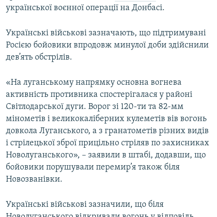
української воєнної операції на Донбасі.
МУЛЬТИМЕДІА
ФОТО
Українські військові зазначають, що підтримувані
СПЕЦПРОЄКТИ
Росією бойовики впродовж минулої доби здійснили
дев’ять обстрілів.
ПОДКАСТИ
«На луганському напрямку основна вогнева
КРИМ РЕАЛІЇ
активність противника спостерігалася у районі
РУС
Світлодарської дуги. Ворог зі 120-ти та 82-мм
УКР
мінометів і великокаліберних кулеметів вів вогонь
довкола Луганського, а з гранатометів різних видів
КТАТ
і стрілецької зброї прицільно стріляв по захисниках
Новолуганського», – заявили в штабі, додавши, що
ДОЛУЧАЙСЯ!
бойовики порушували перемир’я також біля
Новозванівки.
Українські військові зазначили, що біля
Новолуганського відкривали вогонь у відповідь.