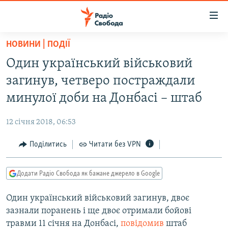
Доступність
посилання
Перейти
НОВИНИ | ПОДІЇ
до
РАДІО СВОБОДА – 70 РОКІВ
Один український військовий
основного
ВСЕ ЗА ДОБУ
матеріалу
загинув, четверо постраждали
СТАТТІ
Перейти
минулої доби на Донбасі – штаб
до
ВІЙНА
ПОЛІТИКА
основної
12 січня 2018, 06:53
РОСІЙСЬКА «ФІЛЬТРАЦІЯ»
ЕКОНОМІКА
навігації
Перейти
Поділитись
Читати без VPN
ДОНБАС.РЕАЛІЇ
СУСПІЛЬСТВО
до
КРИМ.РЕАЛІЇ
КУЛЬТУРА
пошуку
Додати Радіо Свобода як бажане джерело в Google
ТИ ЯК?
СПОРТ
Один український військовий загинув, двоє
СХЕМИ
УКРАЇНА
зазнали поранень і ще двоє отримали бойові
КИТАЙ.ВИКЛИКИ
СВІТ
травми 11 січня на Донбасі,
повідомив
штаб