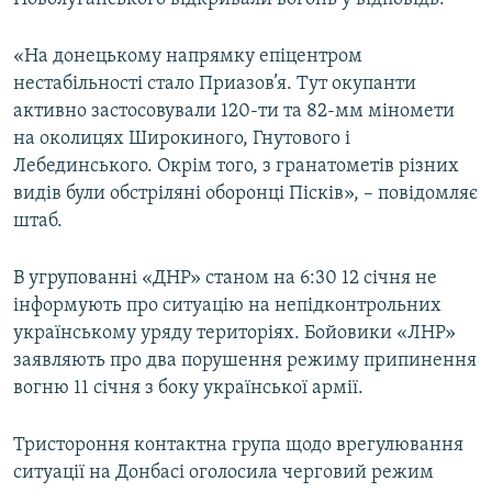
Усі сайти RFE/RL
«На донецькому напрямку епіцентром
нестабільності стало Приазов’я. Тут окупанти
активно застосовували 120-ти та 82-мм міномети
на околицях Широкиного, Гнутового і
Лебединського. Окрім того, з гранатометів різних
видів були обстріляні оборонці Пісків», – повідомляє
штаб.
В угрупованні «ДНР» станом на 6:30 12 січня не
інформують про ситуацію на непідконтрольних
українському уряду територіях. Бойовики «ЛНР»
заявляють про два порушення режиму припинення
вогню 11 січня з боку української армії.
Тристороння контактна група щодо врегулювання
ситуації на Донбасі оголосила черговий режим