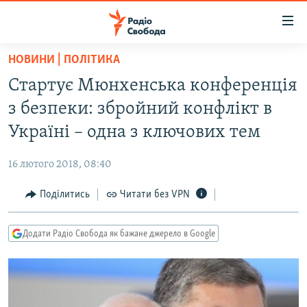
Доступність
посилання
Перейти
НОВИНИ | ПОЛІТИКА
до
РАДІО СВОБОДА – 70 РОКІВ
Стартує Мюнхенська конференція
основного
ВСЕ ЗА ДОБУ
матеріалу
з безпеки: збройний конфлікт в
СТАТТІ
Перейти
Україні – одна з ключових тем
до
ВІЙНА
ПОЛІТИКА
основної
16 лютого 2018, 08:40
РОСІЙСЬКА «ФІЛЬТРАЦІЯ»
ЕКОНОМІКА
навігації
Перейти
Поділитись
Читати без VPN
ДОНБАС.РЕАЛІЇ
СУСПІЛЬСТВО
до
КРИМ.РЕАЛІЇ
КУЛЬТУРА
пошуку
Додати Радіо Свобода як бажане джерело в Google
ТИ ЯК?
СПОРТ
СХЕМИ
УКРАЇНА
КИТАЙ.ВИКЛИКИ
СВІТ