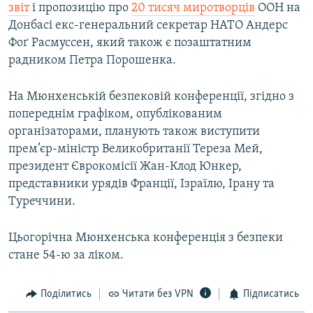
звіт
і пропозицію про
20 тисяч миротворців
ООН на
Донбасі екс-генеральний секретар НАТО Андерс
Фоґ Расмуссен, який також є позаштатним
радником Петра Порошенка.
На Мюнхенській безпековій конференції, згідно з
попереднім графіком, опублікованим
організаторами, планують також виступити
прем’єр-міністр Великобританії Тереза Мей,
президент Єврокомісії Жан-Клод Юнкер,
представники урядів Франції, Ізраїлю, Ірану та
Туреччини.
Цьогорічна Мюнхенська конференція з безпеки
стане 54-ю за ліком.
Поділитись
Читати без VPN
Підписатись