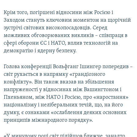
Усі сайти RFE/RL
Крім того, погіршені відносини між Росією і
Заходом стануть ключовим моментом на щорічній
зустрічі світових високопосадовців. Серед
можливих обговорюваних викликів – співпраця в
сфері оборони ЄС і НАТО, вплив технологій на
демократію і ядерну безпеку.
Голова конференції Вольфганг Ішингер попередив –
світ рухається в напрямку «грандіозного
конфлікту». Він також вказав на збільшення
напруженості у відносинах між Вашингтоном і
Пхеньяном, між НАТО і Росією, про «наростання»
націоналізму і неліберальних течій, що, на його
думку, є ознаками «ослаблення деяких основних
принципів міжнародного порядку».
«У минулому році світ підійшов ближче, занадто