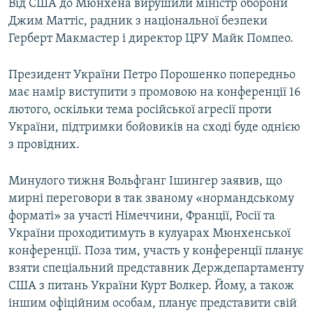
Від США до Мюнхена вирушили міністр оборони
Джим Маттіс, радник з національної безпеки
Герберт Макмастер і директор ЦРУ Майк Помпео.
Президент України Петро Порошенко попередньо
має намір виступити з промовою на конференції 16
лютого, оскільки тема російської агресії проти
України, підтримки бойовиків на сході буде однією
з провідних.
Минулого тижня Вольфганг Ішингер заявив, що
мирні переговори в так званому «нормандському
форматі» за участі Німеччини, Франції, Росії та
України проходитимуть в кулуарах Мюнхенської
конференції. Поза тим, участь у конференції планує
взяти спеціальний представник Держдепартаменту
США з питань України Курт Волкер. Йому, а також
іншим офіційним особам, планує представити свій