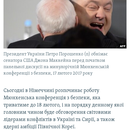
МУЛЬТИМЕДІА
ФОТО
СПЕЦПРОЄКТИ
ПОДКАСТИ
КРИМ РЕАЛІЇ
Президент України Петро Порошенко (п) обнімає
РУС
сенатора США Джона Маккейна перед початком
панельної дискусії на минулорічній Мюнхенській
УКР
конференції з безпеки, 17 лютого 2017 року
КТАТ
Сьогодні в Німеччині розпочинає роботу
ДОЛУЧАЙСЯ!
Мюнхенська конференція з безпеки, яка
триватиме до 18 лютого, і на порядку денному якої
головним чином буде обговорення світовими
лідерами конфліктів в Україні та Сирії, а також
ядерні амбіції Північної Кореї.