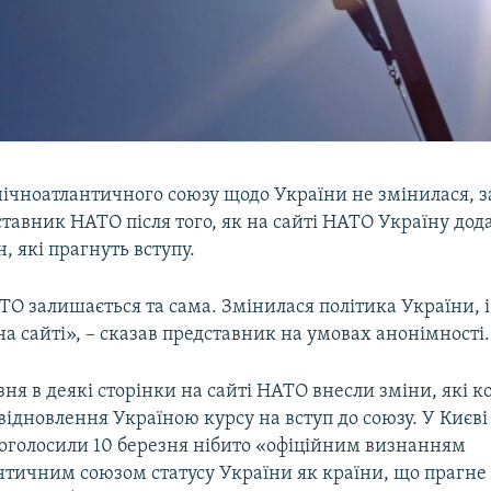
нічноатлантичного союзу щодо України не змінилася, з
тавник НАТО після того, як на сайті НАТО Україну дод
н, які прагнуть вступу.
О залишається та сама. Змінилася політика України, і
а сайті», – сказав представник на умовах анонімності.
зня в деякі сторінки на сайті НАТО внесли зміни, які 
ідновлення Україною курсу на вступ до союзу. У Києві 
оголосили 10 березня нібито «офіційним визнанням
нтичним союзом статусу України як країни, що прагне