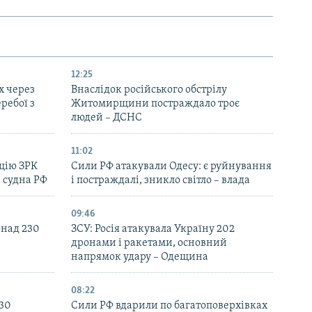
12:25
х через
Внаслідок російського обстрілу
еребої з
Житомирщини постраждало троє
людей – ДСНС
11:02
цію ЗРК
Сили РФ атакували Одесу: є руйнування
 судна РФ
і постраждалі, зникло світло – влада
09:46
онад 230
ЗСУ: Росія атакувала Україну 202
дронами і ракетами, основний
напрямок удару – Одещина
08:22
130
Сили РФ вдарили по багатоповерхівках