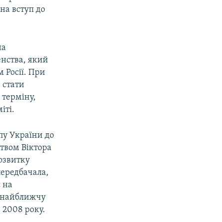
на вступ до
на
енства, який
 Росії. При
 стати
 терміну,
іті.
пу України до
цтвом Віктора
озвитку
передбачала,
 на
в найближчу
 2008 року.