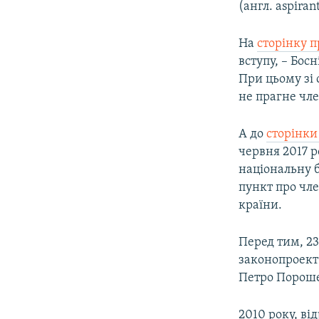
(англ. aspiran
На
сторінку 
вступу, – Босн
При цьому зі 
не прагне чле
А до
сторінки
червня 2017 р
національну б
пункт про чле
країни.
Перед тим, 2
законопроект 
Петро Пороше
2010 року, ві