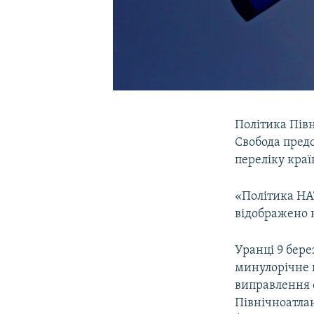
Політика Пів
Свобода предс
переліку краї
«Політика НАТ
відображено н
Уранці 9 бере
минулорічне в
виправлення 
Північноатла