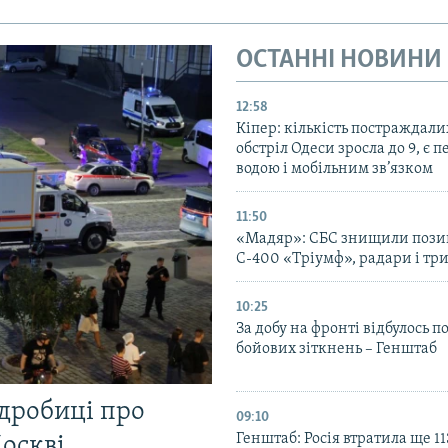
ОСТАННІ НОВИНИ
12:58
Кіпер: кількість постраждали
обстріл Одеси зросла до 9, є п
водою і мобільним зв’язком
11:50
«Мадяр»: СБС знищили пози
С-400 «Тріумф», радари і три
10:25
За добу на фронті відбулось п
бойових зіткнень – Генштаб
одробиці про
09:10
Генштаб: Росія втратила ще 1
Москві