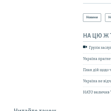
Новини
Н
НА ЦЮ Ж
Грузія заслу
Україна прагне
План дій щодо 
Україна не від
НАТО включив Ук