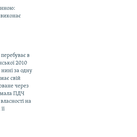
інною:
і виконає
 перебуває в
їнської 2010
ь нині за одну
має свій
коване через
римала ПДЧ
 власності на
її