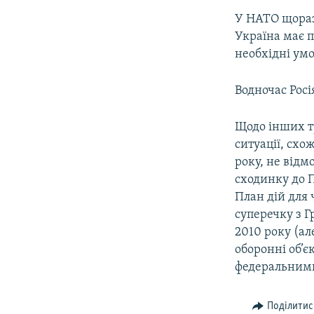
У НАТО щораз
Україна має п
необхідні ум
Водночас Росі
Щодо інших тр
ситуації, схож
року, не відмо
сходинку до П
План дій для 
суперечку з Г
2010 року (ал
оборонні об’є
федеральними
Поділитис