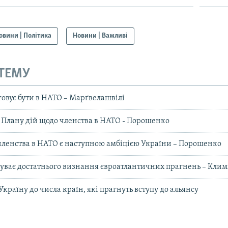
овини | Політика
Новини | Важливі
 ТЕМУ
говує бути в НАТО – Марґвелашвілі
 Плану дій щодо членства в НАТО - Порошенко
членства в НАТО є наступною амбіцією України – Порошенко
чуває достатнього визнання євроатлантичних прагнень – Кл
раїну до числа країн, які прагнуть вступу до альянсу