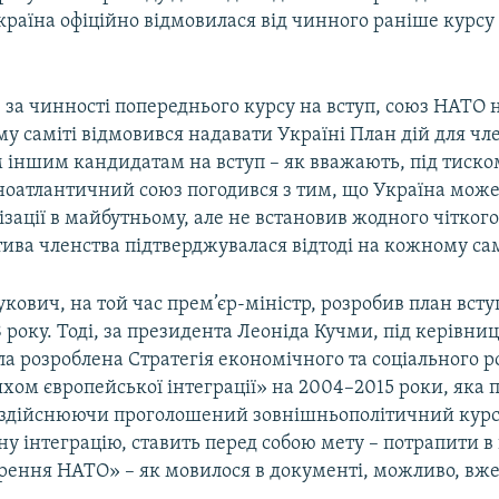
раїна офіційно відмовилася від чинного раніше курсу 
 за чинності попереднього курсу на вступ, союз НАТО 
у саміті відмовився надавати Україні План дій для чл
 іншим кандидатам на вступ – як вважають, під тиском
ноатлантичний союз погодився з тим, що Україна може
зації в майбутньому, але не встановив жодного чіткого
ива членства підтверджувалася відтоді на кожному сам
кович, на той час прем’єр-міністр, розробив план всту
року. Тоді, за президента Леоніда Кучми, під керівни
а розроблена Стратегія економічного та соціального р
ом європейської інтеграції» на 2004–2015 роки, яка 
 здійснюючи проголошений зовнішньополітичний курс
ну інтеграцію, ставить перед собою мету – потрапити 
ення НАТО» – як мовилося в документі, можливо, вже