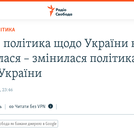
ЛІТИКА
 політика щодо України 
лася – змінилася політик
 України
, 23:46
ь
Читати без VPN
обода як бажане джерело в Google