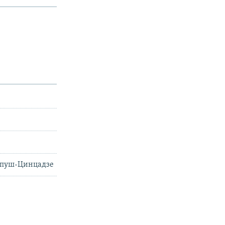
импуш-Цинцадзе