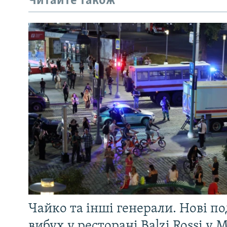
Читайте також
Чайко та інші генерали. Нові п
вибух у ресторані Balzi Rossi у 