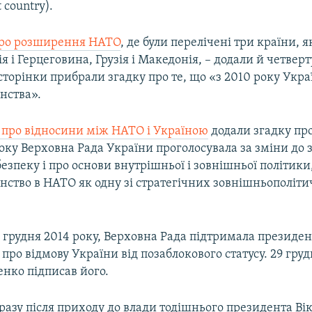
t country).
про розширення НАТО
, де були перелічені три країни, я
ія і Герцеговина, Грузія і Македонія, – додали й четверт
сторінки прибрали згадку про те, що «з 2010 року Укра
нства».
 про відносини між НАТО і Україною
додали згадку про
оку Верховна Рада України проголосувала за зміни до 
езпеку і про основи внутрішньої і зовнішньої політик
нство в НАТО як одну зі стратегічних зовнішньополіти
3 грудня 2014 року, Верховна Рада підтримала президе
про відмову України від позаблокового статусу. 29 гру
нко підписав його.
дразу після приходу до влади тодішнього президента Ві