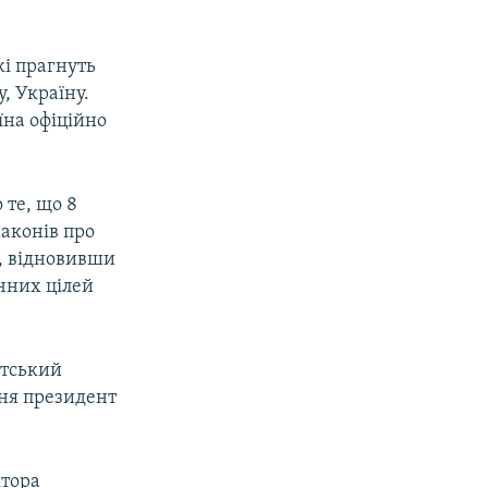
кі прагнуть
у, Україну.
їна офіційно
 те, що 8
законів про
и, відновивши
чних цілей
нтський
дня президент
ктора