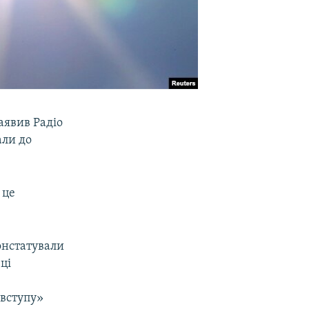
аявив Радіо
али до
 це
констатували
ці
 вступу»