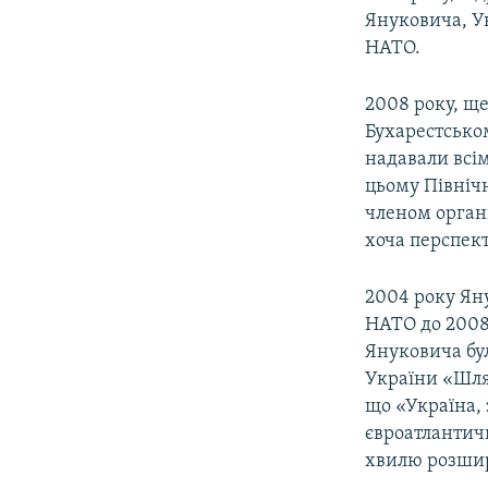
Януковича, Ук
НАТО.
2008 року, ще
Бухарестськом
надавали всім
цьому Північ
членом органі
хоча перспект
2004 року Яну
НАТО до 2008 
Януковича бул
України «Шлях
що «Україна,
євроатлантич
хвилю розшир