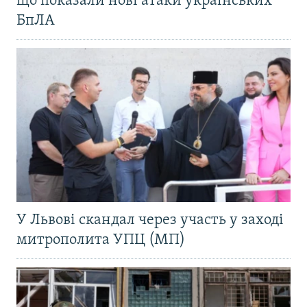
що показали нові атаки українських
БпЛА
У Львові скандал через участь у заході
митрополита УПЦ (МП)