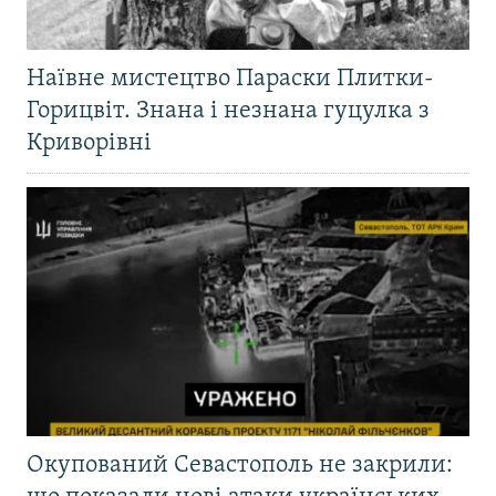
Наївне мистецтво Параски Плитки-
Горицвіт. Знана і незнана гуцулка з
Криворівні
Окупований Севастополь не закрили: