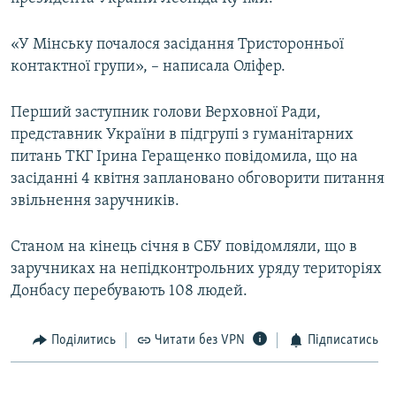
МУЛЬТИМЕДІА
«У Мінську почалося засідання Тристоронньої
ФОТО
контактної групи», – написала Оліфер.
СПЕЦПРОЄКТИ
ПОДКАСТИ
Перший заступник голови Верховної Ради,
представник України в підгрупі з гуманітарних
питань ТКГ Ірина Геращенко повідомила, що на
КРИМ РЕАЛІЇ
засіданні 4 квітня заплановано обговорити питання
РУС
звільнення заручників.
УКР
КТАТ
Станом на кінець січня в СБУ повідомляли, що в
заручниках на непідконтрольних уряду територіях
Донбасу перебувають 108 людей.
ДОЛУЧАЙСЯ!
Поділитись
Читати без VPN
Підписатись