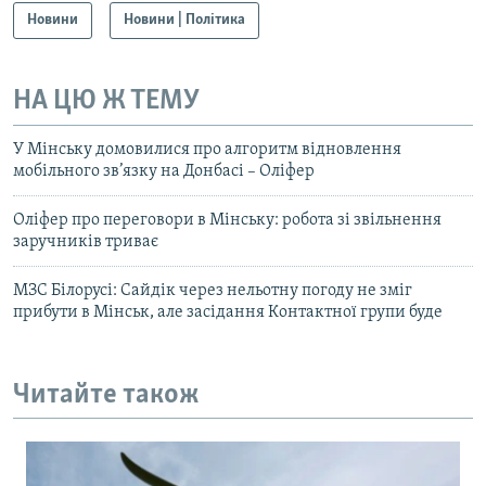
Усі сайти RFE/RL
Новини
Новини | Політика
НА ЦЮ Ж ТЕМУ
У Мінську домовилися про алгоритм відновлення
мобільного зв’язку на Донбасі – Оліфер
Оліфер про переговори в Мінську: робота зі звільнення
заручників триває
МЗС Білорусі: Сайдік через нельотну погоду не зміг
прибути в Мінськ, але засідання Контактної групи буде
Читайте також