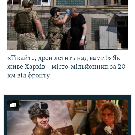
«Тікайте, дрон летить над вами!» Як
живе Харків – місто-мільйонник за 20
км від фронту