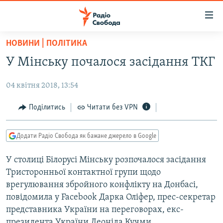
Доступність
посилання
Перейти
НОВИНИ | ПОЛІТИКА
до
РАДІО СВОБОДА – 70 РОКІВ
У Мінську почалося засідання ТКГ
основного
ВСЕ ЗА ДОБУ
матеріалу
04 квітня 2018, 13:54
СТАТТІ
Перейти
до
ВІЙНА
ПОЛІТИКА
Поділитись
Читати без VPN
основної
РОСІЙСЬКА «ФІЛЬТРАЦІЯ»
ЕКОНОМІКА
навігації
Додати Радіо Свобода як бажане джерело в Google
Перейти
ДОНБАС.РЕАЛІЇ
СУСПІЛЬСТВО
до
У столиці Білорусі Мінську розпочалося засідання
КРИМ.РЕАЛІЇ
КУЛЬТУРА
пошуку
Тристоронньої контактної групи щодо
ТИ ЯК?
СПОРТ
врегулювання збройного конфлікту на Донбасі,
СХЕМИ
повідомила у Facebook Дарка Оліфер, прес-секретар
УКРАЇНА
представника України на переговорах, екс-
КИТАЙ.ВИКЛИКИ
СВІТ
президента України Леоніда Кучми.