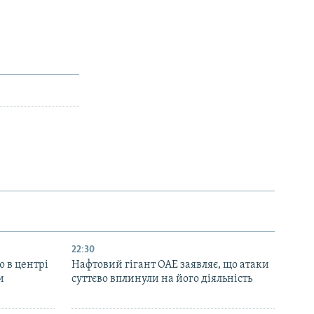
22:30
ю в центрі
Нафтовий гігант ОАЕ заявляє, що атаки
и
суттєво вплинули на його діяльність