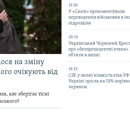
21:56
У «Скелі» прокоментували
переведення військових в ін
підрозділи
20:33
Український Червоний Хрест
про «безпрецедентні атаки» 
об’єкти в липні
мося на зміну
19:23
ого очікують від
CIR: у липні кількість атак РФ
Україні зросла на 72% порівн
червнем
и, але зберігає тісні
нського?