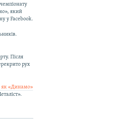
 чемпіонату
мо», який
ну у Facebook.
ьників.
рту. Після
перекрито рух
і як «Динамо»
еталіст».