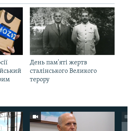
сії
День пам'яті жертв
ійський
сталінського Великого
Крим
терору