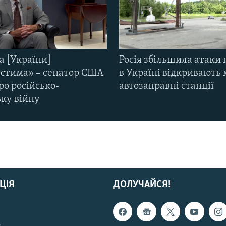
а [України]
Росія збільшила атаки 
стима» – сенатор США
в Україні відкривають 
ро російсько-
автозаправні станції
ьку війну
ЦІЯ
ДОЛУЧАЙСЯ!