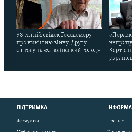
98-літній свідок Голодомору
«Поразк
про нинішню війну, Другу
неприпу
світову та «Сталінський голод»
Кертіс п
українс
КРИМ РЕАЛІЇ
РУС
ПІДТРИМКА
ІНФОРМА
УКР
КТАТ
Як слухати
Про нас