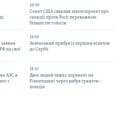
20:59
Cенат США схвалив законопроєкт про
ші
санкції проти Росії переважною
більшістю голосів
19:50
 заявив
Зеленський прибув із першим візитом
РФ на свої
до Сербії
18:57
 на АЗС в
Двоє людей тяжко поранені на
яно з
Рівненщині через вибух гранати –
поліція