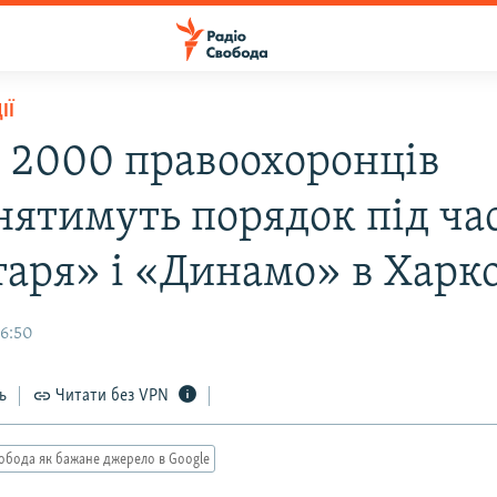
ІЇ
 2000 правоохоронців
нятимуть порядок під ча
аря» і «Динамо» в Харко
16:50
ь
Читати без VPN
обода як бажане джерело в Google