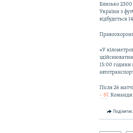
МУЛЬТИМЕДІА
Близько 2300
ФОТО
України з фу
відбудеться 1
СПЕЦПРОЄКТИ
ПОДКАСТИ
Правоохоронц
«У кілометров
здійснюватим
15:00 години 
автотранспорт
Після 26 матч
– 57
. Команди 
Поділитис