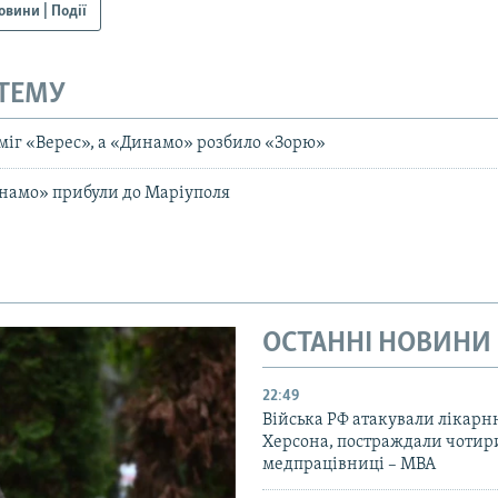
овини | Події
 ТЕМУ
іг «Верес», а «Динамо» розбило «Зорю»
намо» прибули до Маріуполя
ОСТАННІ НОВИНИ
22:49
Війська РФ атакували лікарн
Херсона, постраждали чотир
медпрацівниці – МВА