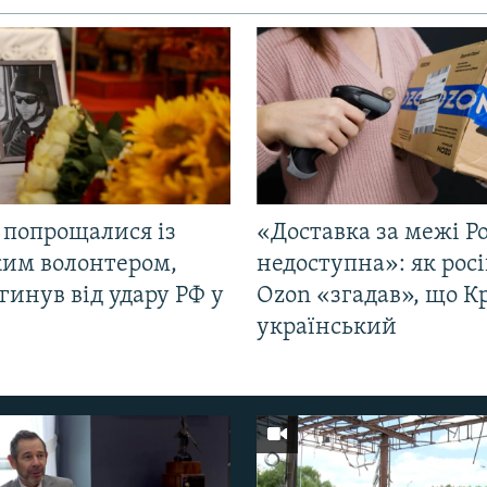
 попрощалися із
«Доставка за межі Ро
ким волонтером,
недоступна»: як рос
гинув від удару РФ у
Ozon «згадав», що 
і
український