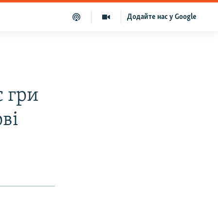
Додайте нас у Google
с гри
ві