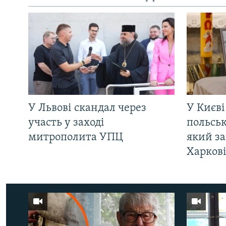
У Львові скандал через
У Києві
участь у заході
польсь
митрополита УПЦ
який за
Харков