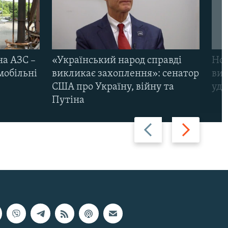
на АЗС –
«Український народ справді
Нов
мобільні
викликає захоплення»: сенатор
виж
США про Україну, війну та
уда
Путіна
Назад
Вперед