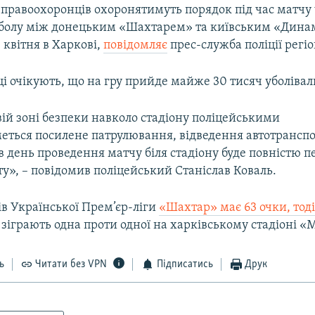
 правоохоронців охоронятимуть порядок під час матчу
тболу між донецьким «Шахтарем» та київським «Дина
4 квітня в Харкові,
повідомляє
прес-служба поліції регіо
і очікують, що на гру прийде майже 30 тисяч уболівал
ій зоні безпеки навколо стадіону поліцейськими
еться посилене патрулювання, відведення автотранспо
в день проведення матчу біля стадіону буде повністю 
у», – повідомив поліцейський Станіслав Коваль.
ів Української Прем’єр-ліги
«Шахтар» має 63 очки, тод
зіграють одна проти одної на харківському стадіоні «М
ь
Читати без VPN
Підписатись
Друк