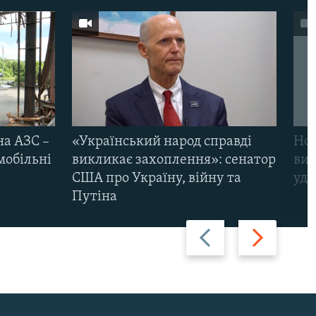
на АЗС –
«Український народ справді
Нов
мобільні
викликає захоплення»: сенатор
виж
США про Україну, війну та
уда
Путіна
Назад
Вперед