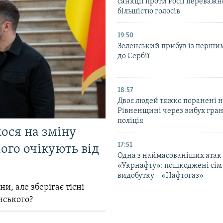
санкції проти Росії переваж
більшістю голосів
19:50
Зеленський прибув із перши
до Сербії
18:57
Двоє людей тяжко поранені 
Рівненщині через вибух гран
поліція
мося на зміну
17:51
ого очікують від
Одна з наймасованіших атак
«Укрнафту»: пошкоджені сім 
видобутку – «Нафтогаз»
и, але зберігає тісні
нського?