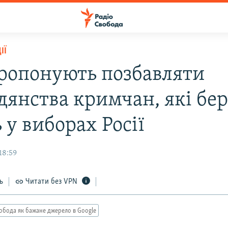
ІЇ
пропонують позбавляти
дянства кримчан, які бе
 у виборах Росії
18:59
ь
Читати без VPN
обода як бажане джерело в Google