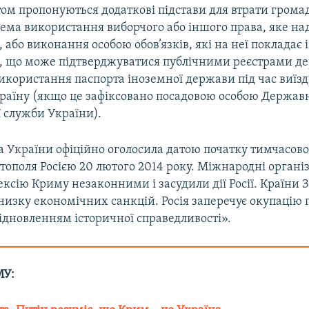
ом пропонуються додаткові підстави для втрати грома
рема використання виборчого або іншого права, яке на
 або виконання особою обов’язків, які на неї покладає
, що може підтверджуватися публічними реєстрами д
використання паспорта іноземної держави під час виїзд
Україну (якщо це зафіксовано посадовою особою Держав
 служби України).
 України офіційно оголосила датою початку тимчасової
тополя Росією 20 лютого 2014 року. Міжнародні органі
ексію Криму незаконними і засудили дії Росії. Країни 
изку економічних санкцій. Росія заперечує окупацію п
ідновленням історичної справедливості».
МУ: