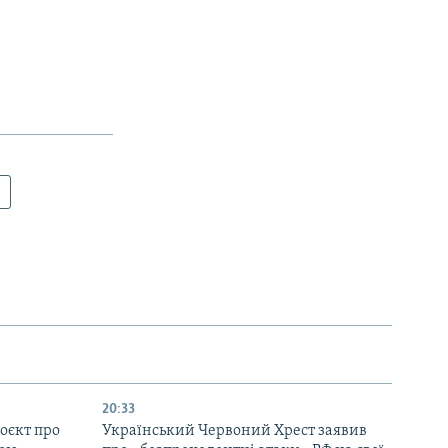
20:33
оєкт про
Український Червоний Хрест заявив