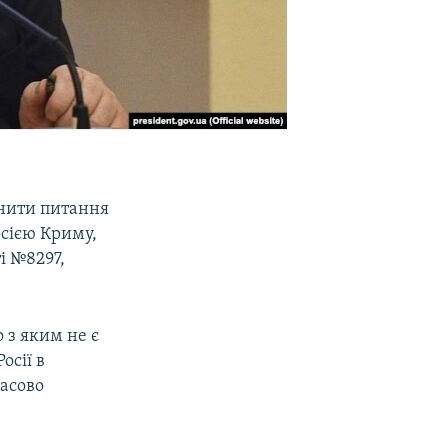
чнити питання
сією Криму,
і №8297,
 з яким не є
осії в
часово