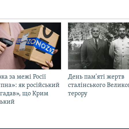
ка за межі Росії
День пам'яті жертв
пна»: як російський
сталінського Велико
згадав», що Крим
терору
ський