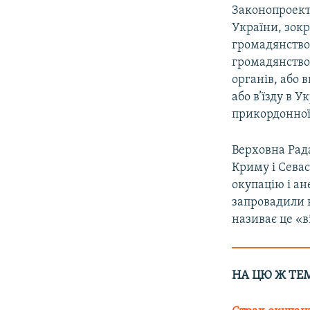
Законопроект
України, зок
громадянство,
громадянство
органів, або 
або в’їзду в 
прикордонної
Верховна Рада
Криму і Севас
окупацію і ан
запровадили н
називає це «в
НА ЦЮ Ж ТЕ