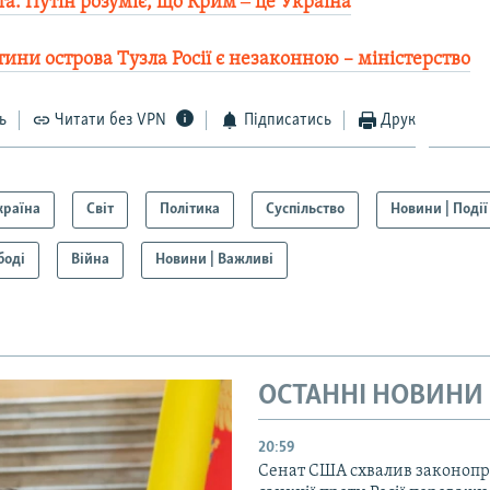
а. Путін розуміє, що Крим ‒ це Україна
ини острова Тузла Росії є незаконною – міністерство​
ь
Читати без VPN
Підписатись
Друк
країна
Світ
Політика
Суспільство
Новини | Події
боді
Війна
Новини | Важливі
ОСТАННІ НОВИНИ
20:59
Cенат США схвалив законопр