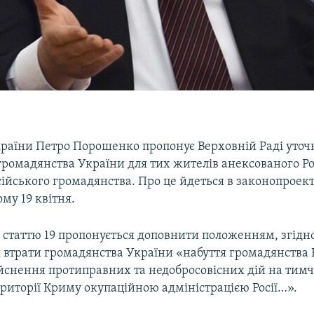
раїни Петро Порошенко пропонує Верховній Раді уто
ромадянства України для тих жителів анексованого Ро
сійського громадянства. Про це йдеться в законопроект
му 19 квітня.
 статтю 19 пропонується доповнити положенням, згідно
 втрати громадянства України «набуття громадянства Р
ійснення протиправних та недобросовісних дій на тим
риторії Криму окупаційною адміністрацією Росії…».