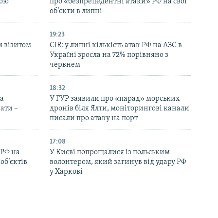
ною
про «безпрецедентні атаки» РФ на свої
об’єкти в липні
19:23
м візитом
CIR: у липні кількість атак РФ на АЗС в
Україні зросла на 72% порівняно з
червнем
18:32
на
У ГУР заявили про «парад» морських
ати –
дронів біля Ялти, моніторингові канали
писали про атаку на порт
17:08
 РФ на
У Києві попрощалися із польським
об’єктів
волонтером, який загинув від удару РФ
у Харкові