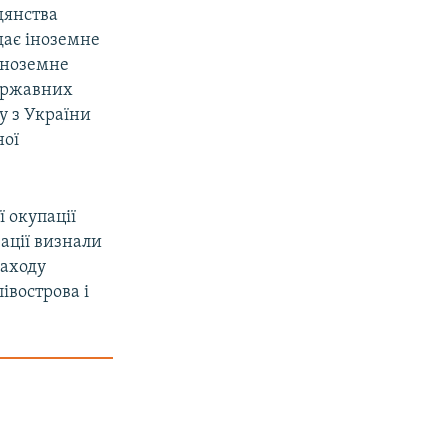
дянства
дає іноземне
 іноземне
ержавних
у з України
ної
 окупації
зації визнали
Заходу
івострова і