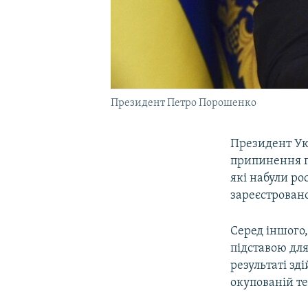
Президент Петро Порошенко
Президент Ук
припинення г
які набули ро
зареєстровано
Серед іншого,
підставою для
результаті зд
окупованій те