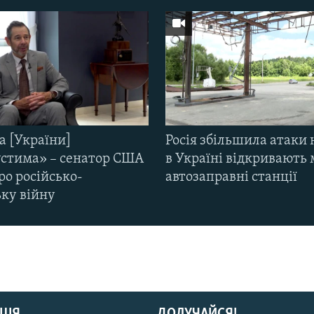
а [України]
Росія збільшила атаки 
стима» – сенатор США
в Україні відкривають 
ро російсько-
автозаправні станції
ьку війну