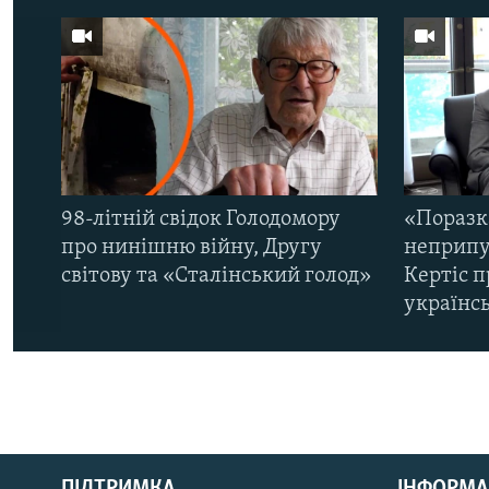
98-літній свідок Голодомору
«Поразк
про нинішню війну, Другу
неприпу
світову та «Сталінський голод»
Кертіс п
українс
КРИМ РЕАЛІЇ
РУС