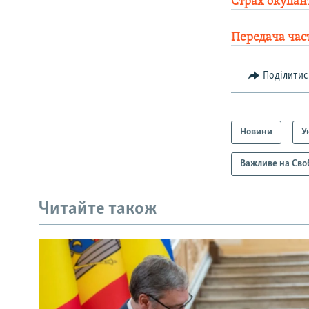
Страх окупант
Передача част
Поділитис
Новини
У
Важливе на Сво
Читайте також