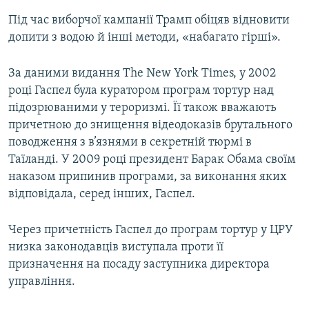
Під час виборчої кампанії Трамп обіцяв відновити
допити з водою й інші методи, «набагато гірші».
За даними видання The New York Times, у 2002
році Гаспел була куратором програм тортур над
підозрюваними у тероризмі. Її також вважають
причетною до знищення відеодоказів брутального
поводження з в’язнями в секретній тюрмі в
Таїланді. У 2009 році президент Барак Обама своїм
наказом припинив програми, за виконання яких
відповідала, серед інших, Гаспел.
Через причетність Гаспел до програм тортур у ЦРУ
низка законодавців виступала проти її
призначення на посаду заступника директора
управління.