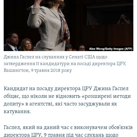
МУЛЬТИМЕДІА
ФОТО
СПЕЦПРОЄКТИ
ПОДКАСТИ
КРИМ РЕАЛІЇ
Джина Гаспел на слуханнях у Сенаті США щодо
РУС
затвердження її кандидатури на посаді директора ЦРУ,
Вашингтон, 9 травня 2018 року
УКР
КТАТ
Кандидат на посаду директора ЦРУ Джина Гаспел
обіцяє, що ніколи не відновить «розширені методи
ДОЛУЧАЙСЯ!
допиту» в агентстві, які часто засуджували як
катування.
Гаспел, який на даний час є виконувачем обов’язків
директора ЦРУ, 9 травня під час слухань щодо