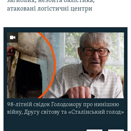
загиблих, незбита балістика,
атаковані логістичні центри
98-літній свідок Голодомору про нинішню
війну, Другу світову та «Сталінський голод»