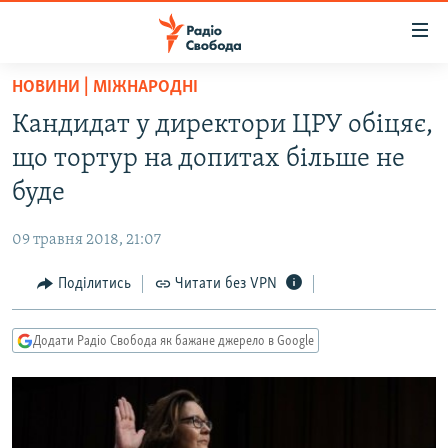
Доступність
посилання
Перейти
НОВИНИ | МІЖНАРОДНІ
до
РАДІО СВОБОДА – 70 РОКІВ
Кандидат у директори ЦРУ обіцяє,
основного
ВСЕ ЗА ДОБУ
матеріалу
що тортур на допитах більше не
СТАТТІ
Перейти
буде
до
ВІЙНА
ПОЛІТИКА
основної
09 травня 2018, 21:07
РОСІЙСЬКА «ФІЛЬТРАЦІЯ»
ЕКОНОМІКА
навігації
Перейти
Поділитись
Читати без VPN
ДОНБАС.РЕАЛІЇ
СУСПІЛЬСТВО
до
КРИМ.РЕАЛІЇ
КУЛЬТУРА
пошуку
Додати Радіо Свобода як бажане джерело в Google
ТИ ЯК?
СПОРТ
СХЕМИ
УКРАЇНА
КИТАЙ.ВИКЛИКИ
СВІТ