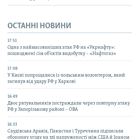
ОСТАННІ НОВИНИ
17:51
Одна з наймасованіших атак РФ на «Укрнафту»:
пошкоджені сім об’єктів видобутку – «Нафтогаз»
17:08
У Києві попрощалися із польським волонтером, який
загинув від удару РФ у Харкові
16:49
Двоє рятувальників постраждали через повторну атаку
РФ у Запорізькому районі – ОВА
16:33
Саудівська Аравія, Пакистан і Туреччина підписали
оборонну угоду на тлі напруженості між США й Іраном