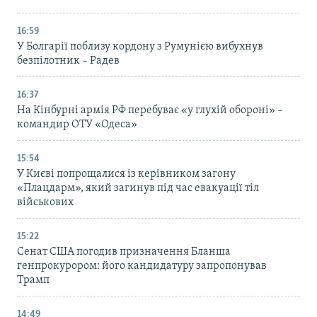
16:59
У Болгарії поблизу кордону з Румунією вибухнув
безпілотник – Радев
16:37
На Кінбурні армія РФ перебуває «у глухій обороні» –
командир ОТУ «Одеса»
15:54
У Києві попрощалися із керівником загону
«Плацдарм», який загинув під час евакуації тіл
військових
15:22
Сенат США погодив призначення Бланша
генпрокурором: його кандидатуру запропонував
Трамп
14:49