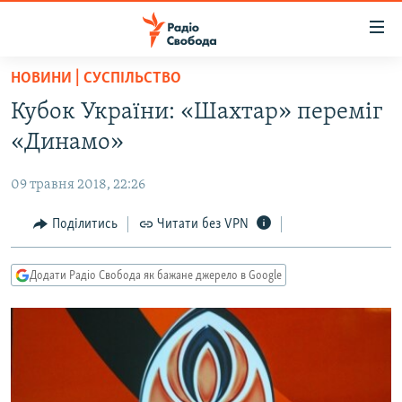
Доступність
посилання
Перейти
НОВИНИ | СУСПІЛЬСТВО
до
РАДІО СВОБОДА – 70 РОКІВ
Кубок України: «Шахтар» переміг
основного
ВСЕ ЗА ДОБУ
матеріалу
«Динамо»
СТАТТІ
Перейти
до
09 травня 2018, 22:26
ВІЙНА
ПОЛІТИКА
основної
РОСІЙСЬКА «ФІЛЬТРАЦІЯ»
Поділитись
Читати без VPN
ЕКОНОМІКА
навігації
Перейти
ДОНБАС.РЕАЛІЇ
СУСПІЛЬСТВО
до
Додати Радіо Свобода як бажане джерело в Google
КРИМ.РЕАЛІЇ
КУЛЬТУРА
пошуку
ТИ ЯК?
СПОРТ
СХЕМИ
УКРАЇНА
КИТАЙ.ВИКЛИКИ
СВІТ