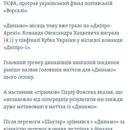
УЄФА, програв український фінал полтавській
Усі сайти RFE/RL
«Ворсклі».
«Динамо» місяць тому вже грало на «Дніпро-
Арені». Команда Олександра Хацкевича виграла
(4:1) у півфіналі Кубка України у місцевої команди
«Дніпро-1».
Головний тренер динамівців нинішній поєдинок
раніше назвав головним матчем для «Динамо»
цього сезону.
А наставник «гірників» Паулу Фонсека вказав, що
«незалежно від попередніх результатів ми завжди
дуже мотивовані в матчах із «Динамо».
Після перемоги «Шахтар» зрівнявся з «Динамо» за
кількістю перемог в очних зустрічах у фіналах