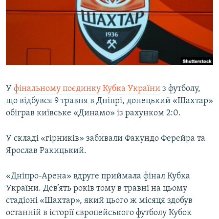
МУЛЬТИМЕДІА
ФОТО
СПЕЦПРОЄКТИ
ПОДКАСТИ
КРИМ РЕАЛІЇ
У
фінальному поєдинку Кубка України
з футболу,
РУС
що відбувся 9 травня в Дніпрі, донецький «Шахтар»
обіграв київське «Динамо» із рахунком 2:0.
УКР
КТАТ
У складі «гірників» забивали Факундо Ферейра та
Ярослав Ракицький.
ДОЛУЧАЙСЯ!
«Дніпро-Арена» вдруге приймала фінал Кубка
України. Дев’ять років тому в травні на цьому
стадіоні «Шахтар», який цього ж місяця здобув
останній в історії європейського футболу Кубок