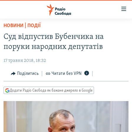
Доступність
посилання
Перейти
НОВИНИ | ПОДІЇ
до
РАДІО СВОБОДА – 70 РОКІВ
Суд відпустив Бубенчика на
основного
ВСЕ ЗА ДОБУ
матеріалу
поруки народних депутатів
СТАТТІ
Перейти
до
17 травня 2018, 18:32
ВІЙНА
ПОЛІТИКА
основної
РОСІЙСЬКА «ФІЛЬТРАЦІЯ»
Поділитись
Читати без VPN
ЕКОНОМІКА
навігації
Перейти
ДОНБАС.РЕАЛІЇ
СУСПІЛЬСТВО
до
Додати Радіо Свобода як бажане джерело в Google
КРИМ.РЕАЛІЇ
КУЛЬТУРА
пошуку
ТИ ЯК?
СПОРТ
СХЕМИ
УКРАЇНА
КИТАЙ.ВИКЛИКИ
СВІТ