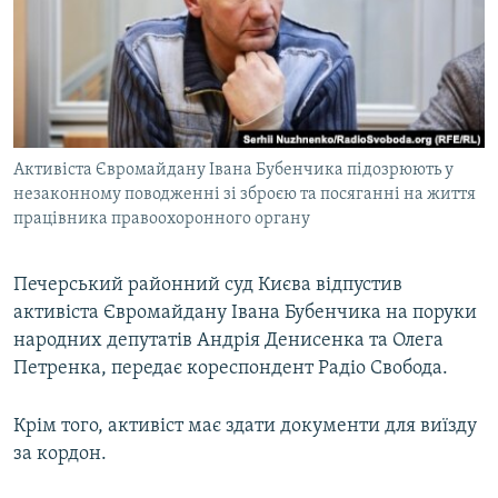
МУЛЬТИМЕДІА
ФОТО
СПЕЦПРОЄКТИ
ПОДКАСТИ
Активіста Євромайдану Івана Бубенчика підозрюють у
незаконному поводженні зі зброєю та посяганні на життя
КРИМ РЕАЛІЇ
працівника правоохоронного органу
РУС
УКР
Печерський районний суд Києва відпустив
КТАТ
активіста Євромайдану Івана Бубенчика на поруки
народних депутатів Андрія Денисенка та Олега
Петренка, передає кореспондент Радіо Свобода.
ДОЛУЧАЙСЯ!
Крім того, активіст має здати документи для виїзду
за кордон.