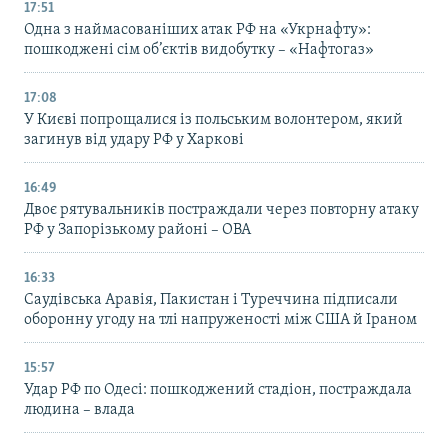
17:51
Одна з наймасованіших атак РФ на «Укрнафту»:
пошкоджені сім об’єктів видобутку – «Нафтогаз»
17:08
У Києві попрощалися із польським волонтером, який
загинув від удару РФ у Харкові
16:49
Двоє рятувальників постраждали через повторну атаку
РФ у Запорізькому районі – ОВА
16:33
Саудівська Аравія, Пакистан і Туреччина підписали
оборонну угоду на тлі напруженості між США й Іраном
15:57
Удар РФ по Одесі: пошкоджений стадіон, постраждала
людина – влада