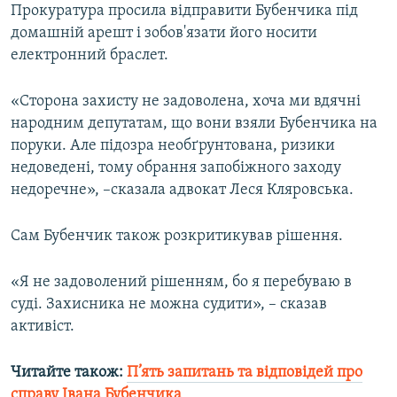
Прокуратура просила відправити Бубенчика під
Усі сайти RFE/RL
домашній арешт і зобов'язати його носити
електронний браслет.
«Сторона захисту не задоволена, хоча ми вдячні
народним депутатам, що вони взяли Бубенчика на
поруки. Але підозра необґрунтована, ризики
недоведені, тому обрання запобіжного заходу
недоречне», –сказала адвокат Леся Кляровська.
Сам Бубенчик також розкритикував рішення.
«Я не задоволений рішенням, бо я перебуваю в
суді. Захисника не можна судити», – сказав
активіст.
Читайте також:
П’ять запитань та відповідей про
справу Івана Бубенчика