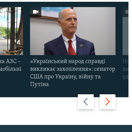
на АЗС –
«Український народ справді
Нов
мобільні
викликає захоплення»: сенатор
виж
США про Україну, війну та
уда
Путіна
Назад
Вперед