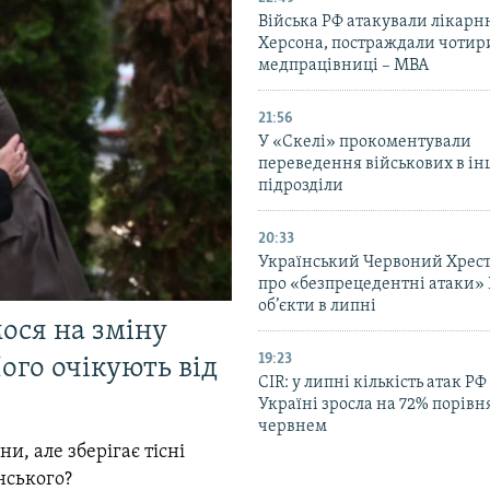
Війська РФ атакували лікарн
Херсона, постраждали чотир
медпрацівниці – МВА
21:56
У «Скелі» прокоментували
переведення військових в ін
підрозділи
20:33
Український Червоний Хрест
про «безпрецедентні атаки» 
об’єкти в липні
мося на зміну
19:23
ого очікують від
CIR: у липні кількість атак РФ
Україні зросла на 72% порівн
червнем
и, але зберігає тісні
нського?