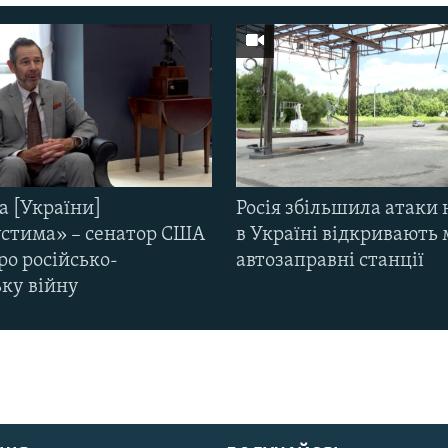
а [України]
Росія збільшила атаки 
стима» – сенатор США
в Україні відкривають 
ро російсько-
автозаправні станції
ьку війну