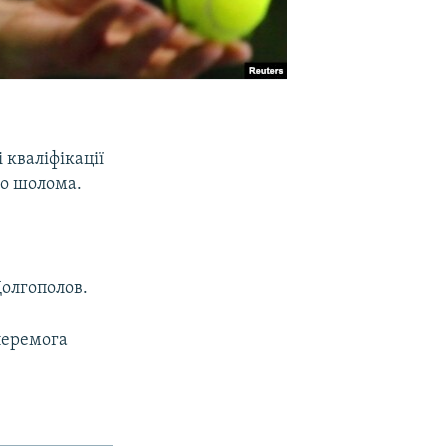
 кваліфікації
го шолома.
Долгополов.
перемога