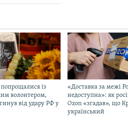
 попрощалися із
«Доставка за межі Ро
ким волонтером,
недоступна»: як рос
гинув від удару РФ у
Ozon «згадав», що 
і
український