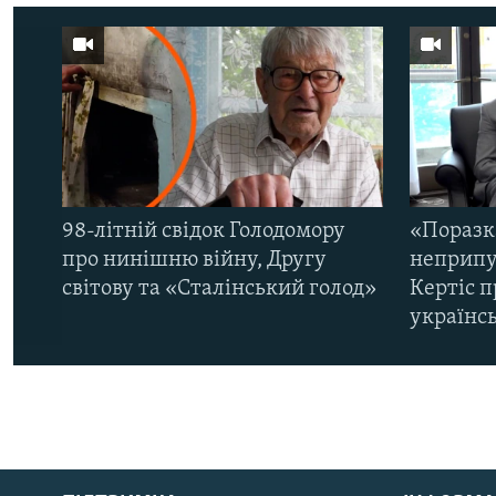
98-літній свідок Голодомору
«Поразк
про нинішню війну, Другу
неприпу
світову та «Сталінський голод»
Кертіс п
українс
КРИМ РЕАЛІЇ
РУС