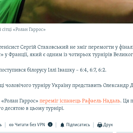
 сітці «Ролан Гаррос»
енісист Сергій Стаховський не зміг перемогти у фіналі
» у Франції, який є одним із чотирьох турнірів Велико
ступився білорусу Іллі Івашку – 6:4, 6:7, 6:2.
тці чоловічого турніру Україну представить Олександр 
а «Ролан Гаррос»
переміг іспанець Рафаель Надаль
. Ця 
го десятою в цьому турнірі.
ь
Читати без VPN
Підписатись
Друк