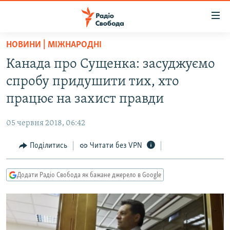
Доступність
посилання
Перейти
НОВИНИ | МІЖНАРОДНІ
до
РАДІО СВОБОДА – 70 РОКІВ
Канада про Сущенка: засуджуємо
основного
ВСЕ ЗА ДОБУ
матеріалу
спробу придушити тих, хто
СТАТТІ
Перейти
працює на захист правди
до
ВІЙНА
ПОЛІТИКА
основної
05 червня 2018, 06:42
РОСІЙСЬКА «ФІЛЬТРАЦІЯ»
ЕКОНОМІКА
навігації
Перейти
Поділитись
Читати без VPN
ДОНБАС.РЕАЛІЇ
СУСПІЛЬСТВО
до
КРИМ.РЕАЛІЇ
КУЛЬТУРА
пошуку
Додати Радіо Свобода як бажане джерело в Google
ТИ ЯК?
СПОРТ
СХЕМИ
УКРАЇНА
КИТАЙ.ВИКЛИКИ
СВІТ