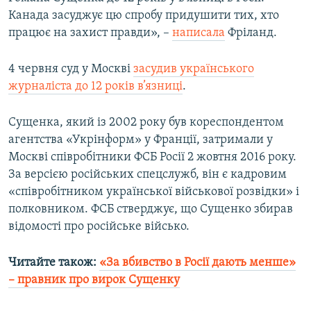
Усі сайти RFE/RL
Канада засуджує цю спробу придушити тих, хто
працює на захист правди», –
написала
Фріланд.
4 червня суд у Москві
засудив українського
журналіста до 12 років в’язниці
.
Сущенка, який із 2002 року був кореспондентом
агентства «Укрінформ» у Франції, затримали у
Москві співробітники ФСБ Росії 2 жовтня 2016 року.
За версією російських спецслужб, він є кадровим
«співробітником української військової розвідки» і
полковником. ФСБ стверджує, що Сущенко збирав
відомості про російське військо.
Читайте також:
«За вбивство в Росії дають менше»
– правник про вирок Сущенку