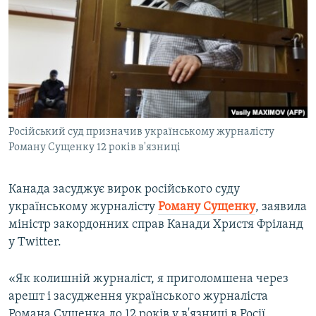
МУЛЬТИМЕДІА
ФОТО
СПЕЦПРОЄКТИ
ПОДКАСТИ
КРИМ РЕАЛІЇ
Російський суд призначив українському журналісту
РУС
Роману Сущенку 12 років в'язниці
УКР
Канада засуджує вирок російського суду
КТАТ
українському журналісту
Роману Сущенку
, заявила
міністр закордонних справ Канади Христя Фріланд
ДОЛУЧАЙСЯ!
у Twitter.
«Як колишній журналіст, я приголомшена через
арешт і засудження українського журналіста
Романа Сущенка до 12 років у в'язниці в Росії.