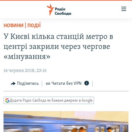
Доступність
посилання
Перейти
НОВИНИ | ПОДІЇ
до
РАДІО СВОБОДА – 70 РОКІВ
У Києві кілька станцій метро в
основного
ВСЕ ЗА ДОБУ
матеріалу
центрі закрили через чергове
СТАТТІ
Перейти
«мінування»
до
ВІЙНА
ПОЛІТИКА
основної
16 червня 2018, 23:16
РОСІЙСЬКА «ФІЛЬТРАЦІЯ»
ЕКОНОМІКА
навігації
Перейти
Поділитись
Читати без VPN
ДОНБАС.РЕАЛІЇ
СУСПІЛЬСТВО
до
КРИМ.РЕАЛІЇ
КУЛЬТУРА
пошуку
Додати Радіо Свобода як бажане джерело в Google
ТИ ЯК?
СПОРТ
СХЕМИ
УКРАЇНА
ПРИАЗОВ’Я
СВІТ