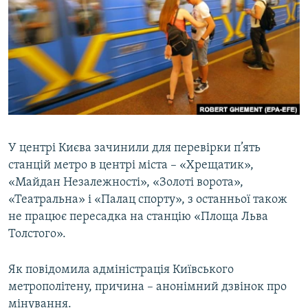
КИТАЙ.ВИКЛИКИ
МУЛЬТИМЕДІА
ФОТО
СПЕЦПРОЄКТИ
ПОДКАСТИ
У центрі Києва зачинили для перевірки п’ять
КРИМ РЕАЛІЇ
станцій метро в центрі міста – «Хрещатик»,
РУС
«Майдан Незалежності», «Золоті ворота»,
УКР
«Театральна» і «Палац спорту», з останньої також
КТАТ
не працює пересадка на станцію «Площа Льва
Толстого».
ДОЛУЧАЙСЯ!
Як повідомила адміністрація Київського
метрополітену, причина – анонімний дзвінок про
мінування.