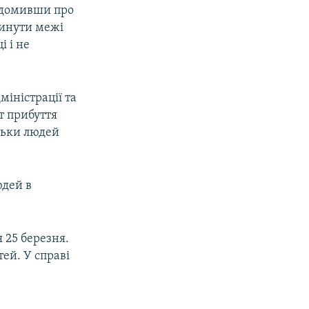
відомивши про
окинути межі
і і не
міністрації та
т прибуття
ільки людей
юдей в
 25 березня.
тей. У справі