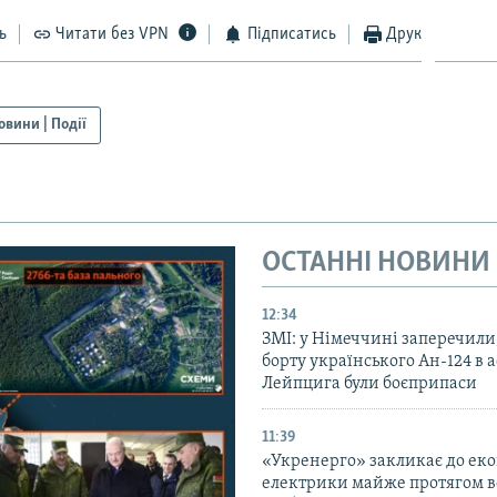
ь
Читати без VPN
Підписатись
Друк
овини | Події
ОСТАННІ НОВИНИ
12:34
ЗМІ: у Німеччині заперечили
борту українського Ан-124 в 
Лейпцига були боєприпаси
11:39
«Укренерго» закликає до еко
електрики майже протягом вс