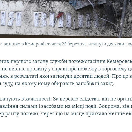
 вишня» в Кемерові сталася 25 березня, загинули десятки лю
льник першого загону служби пожежогасіння Кемеровськ
 не визнає провину у справі про пожежу в торговому ц
», в результаті якої загинули десятки людей. Про це в
я суду, на якому йому обирають запобіжні захід.
вачують в халатності. За версією слідства, він не орган
равління силами і засобами на місці події. Зокрема, ві
р рангу пожежі, через що на місце приїхало менше ек
.