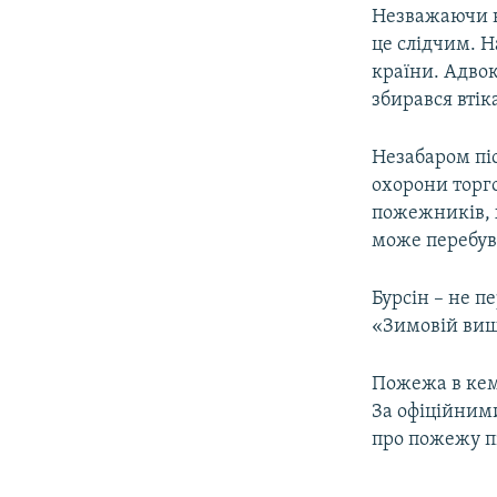
Незважаючи на
це слідчим. Н
країни. Адвок
збирався втік
Незабаром піс
охорони торг
пожежників, х
може перебува
Бурсін – не 
«Зимовій виш
Пожежа в кем
За офіційни
про пожежу п