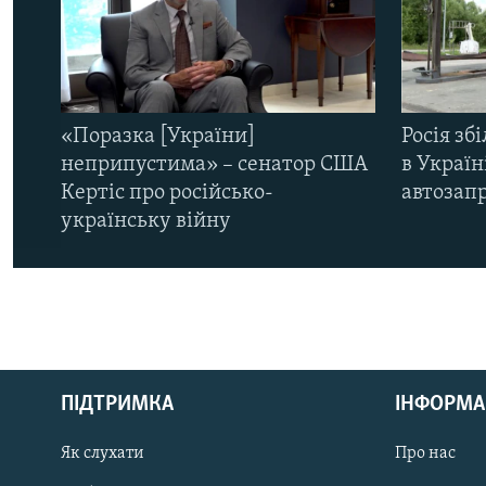
«Поразка [України]
Росія зб
неприпустима» – сенатор США
в Україн
Кертіс про російсько-
автозапр
українську війну
КРИМ РЕАЛІЇ
РУС
ПІДТРИМКА
ІНФОРМА
УКР
КТАТ
Як слухати
Про нас