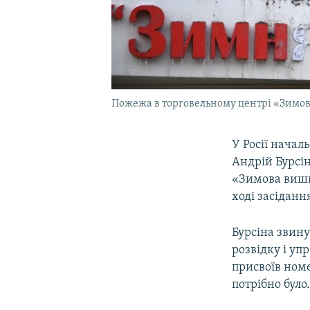
Пожежа в торговельному центрі «Зимова
У Росії нача
Андрій Бурсін
«Зимова вишня
ході засіданн
Бурсіна звину
розвідку і уп
присвоїв номе
потрібно було