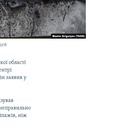
дей
ої області
ентрі
ін заявив у
ізував
н неправильно
іпажів, ніж