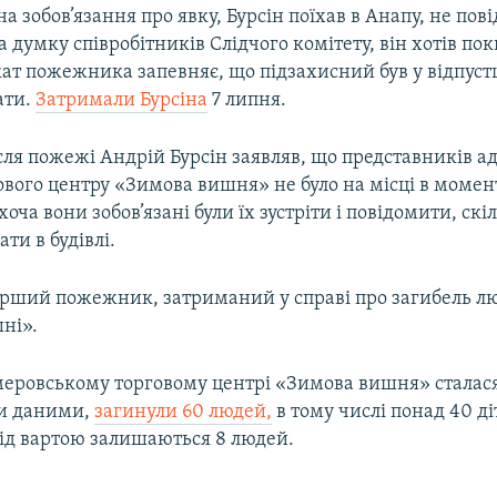
 зобов’язання про явку, Бурсін поїхав в Анапу, не по
а думку співробітників Слідчого комітету, він хотів п
ат пожежника запевняє, що підзахисний був у відпустц
ати.
Затримали Бурсіна
7 липня.
ля пожежі Андрій Бурсін заявляв, що представників ад
ового центру «Зимова вишня» не було на місці в момен
оча вони зобов’язані були їх зустріти і повідомити, ск
ти в будівлі.
перший пожежник, затриманий у справі про загибель л
ні».
еровському торговому центрі «Зимова вишня» сталася
ми даними,
загинули 60 людей,
в тому числі понад 40 ді
ід вартою залишаються 8 людей.