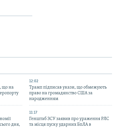
12:02
, що на
Трамп підписав укази, що обмежують
аеропорту
право на громадянство США за
народженням
11:17
номії
Генштаб ЗСУ заявив про ураження РЛС
ього дня,
та місця пуску ударних БпЛА в