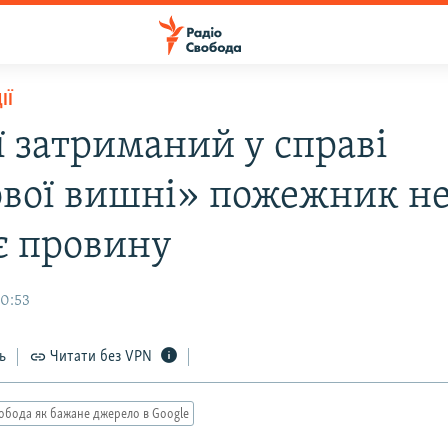
ІЇ
ї затриманий у справі
вої вишні» пожежник н
є провину
10:53
ь
Читати без VPN
обода як бажане джерело в Google