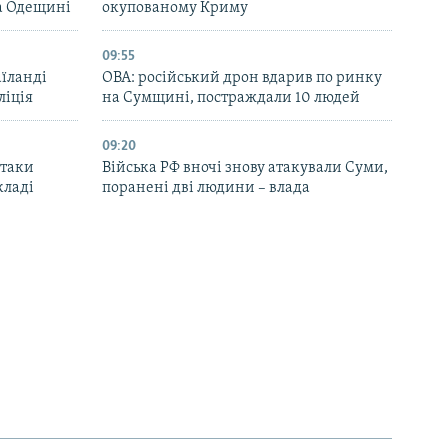
та Одещині
окупованому Криму
09:55
аїланді
ОВА: російський дрон вдарив по ринку
ліція
на Сумщині, постраждали 10 людей
09:20
атаки
Війська РФ вночі знову атакували Суми,
кладі
поранені дві людини – влада