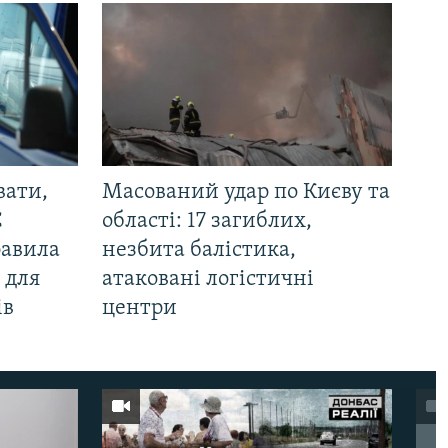
вати,
Масований удар по Києву та
С
області: 17 загиблих,
равила
незбита балістика,
 для
атаковані логістичні
ів
центри