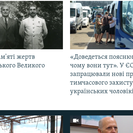
м'яті жертв
«Доведеться поясню
ького Великого
чому вони тут». У Є
запрацювали нові п
тимчасового захисту
українських чоловік