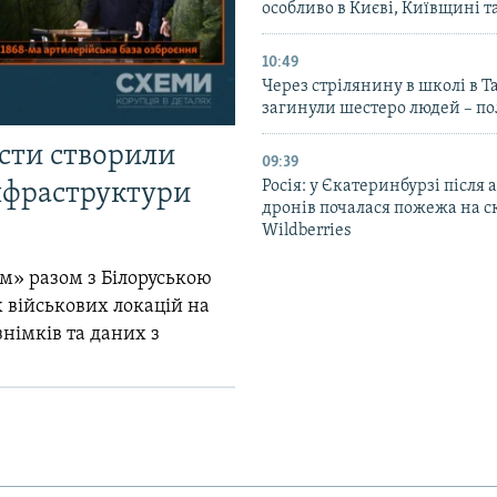
особливо в Києві, Київщині 
10:49
Через стрілянину в школі в Т
загинули шестеро людей – по
істи створили
09:39
Росія: у Єкатеринбурзі після 
інфраструктури
дронів почалася пожежа на с
Wildberries
м» разом з Білоруською
 військових локацій на
знімків та даних з