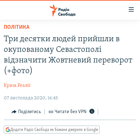
Доступність
посилання
Перейти
ПОЛІТИКА
до
РАДІО СВОБОДА – 70 РОКІВ
Три десятки людей прийшли в
основного
ВСЕ ЗА ДОБУ
матеріалу
окупованому Севастополі
СТАТТІ
Перейти
відзначити Жовтневий переворот
до
ВІЙНА
ПОЛІТИКА
(+фото)
основної
РОСІЙСЬКА «ФІЛЬТРАЦІЯ»
ЕКОНОМІКА
навігації
Крим.Реалії
Перейти
ДОНБАС.РЕАЛІЇ
СУСПІЛЬСТВО
до
07 листопада 2020, 16:45
КРИМ.РЕАЛІЇ
КУЛЬТУРА
пошуку
ТИ ЯК?
Поділитись
Читати без VPN
СПОРТ
СХЕМИ
УКРАЇНА
Додати Радіо Свобода як бажане джерело в Google
КИТАЙ.ВИКЛИКИ
СВІТ