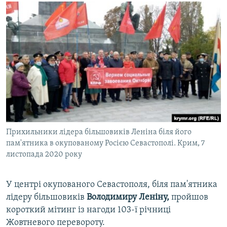
МУЛЬТИМЕДІА
ФОТО
СПЕЦПРОЄКТИ
ПОДКАСТИ
КРИМ РЕАЛІЇ
РУС
УКР
Прихильники лідера більшовиків Леніна біля його
КТАТ
пам'ятника в окупованому Росією Севастополі. Крим, 7
листопада 2020 року
ДОЛУЧАЙСЯ!
У центрі окупованого Севастополя, біля пам'ятника
лідеру більшовиків
Володимиру Леніну,
пройшов
короткий мітинг із нагоди 103-ї річниці
Жовтневого перевороту.