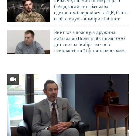
«Боляче, що мого найкращого
бійця, який став батьком-
одинаком і перевівся в ТЦК, б’ють
свої в тилу» – комбриг Габінет
Вийшов з полону, а дружина
виїхала до Польщі. Як після 1000
днів неволі вибратися «із
психологічної і фінансової ями»