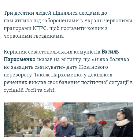
Усі сайти RFE/RL
Три десятки людей піднялися сходами до
пам'ятника під забороненими в Україні червоними
прапорами КПРС, щоб поставити кошик з
червоними гвоздиками.
Керівник севастопольських комуністів
Василь
Пархоменко
сказав на мітингу, що «ніяка болячка
не завадить святкувати» дату Жовтневого
перевороту. Також Пархоменко у декількох
реченнях виклав своє бачення політичної ситуації в
сусідній Росії та світі.