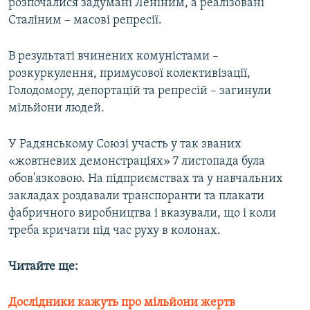
розпочалися задумані Леніним, а реалізовані
Сталіним – масові репресії.
В результаті вчинених комуністами –
розкуркулення, примусової колективізації,
Голодомору, депортацій та репресій – загинули
мільйони людей.
У Радянському Союзі участь у так званих
«жовтневих демонстраціях» 7 листопада була
обов'язковою. На підприємствах та у навчальних
закладах роздавали транспоранти та плакати
фабричного виробництва і вказували, що і коли
треба кричати під час руху в колонах.
Читайте ще:
Дослідники кажуть про мільйони жертв