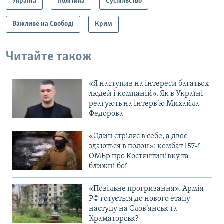
Україна
Політика
Суспільство
Важливе на Свободі
Крим
Читайте також
«Я наступив на інтереси багатьох
людей і компаній». Як в Україні
реагують на інтерв’ю Михайла
Федорова
«Один стріляє в себе, а двоє
здаються в полон»: комбат 157-ї
ОМБр про Костянтинівку та
ближні бої
«Повільне прогризання». Армія
РФ готується до нового етапу
наступу на Слов’янськ та
Краматорськ?