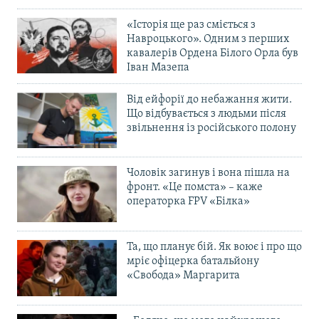
«Історія ще раз сміється з
Навроцького». Одним з перших
кавалерів Ордена Білого Орла був
Іван Мазепа
Від ейфорії до небажання жити.
Що відбувається з людьми після
звільнення із російського полону
Чоловік загинув і вона пішла на
фронт. «Це помста» – каже
операторка FPV «Білка»
Та, що планує бій. Як воює і про що
мріє офіцерка батальйону
«Свобода» Маргарита