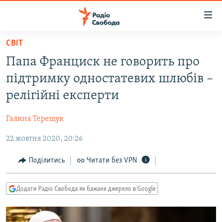
Доступність
посилання
Перейти
СВІТ
до
РАДІО СВОБОДА – 70 РОКІВ
Папа Франциск не говорить про
основного
ВСЕ ЗА ДОБУ
матеріалу
підтримку одностатевих шлюбів –
СТАТТІ
Перейти
релігійні експерти
до
ВІЙНА
ПОЛІТИКА
основної
Галина Терещук
РОСІЙСЬКА «ФІЛЬТРАЦІЯ»
ЕКОНОМІКА
навігації
Перейти
22 жовтня 2020, 20:26
ДОНБАС.РЕАЛІЇ
СУСПІЛЬСТВО
до
КРИМ.РЕАЛІЇ
КУЛЬТУРА
Поділитись
Читати без VPN
пошуку
ТИ ЯК?
СПОРТ
Додати Радіо Свобода як бажане джерело в Google
СХЕМИ
УКРАЇНА
КИТАЙ.ВИКЛИКИ
СВІТ