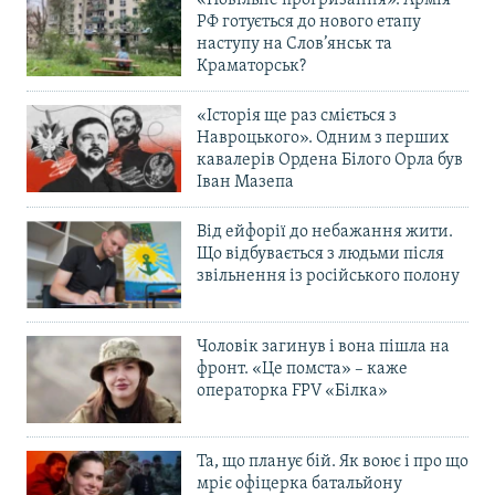
«Повільне прогризання». Армія
РФ готується до нового етапу
наступу на Слов’янськ та
Краматорськ?
«Історія ще раз сміється з
Навроцького». Одним з перших
кавалерів Ордена Білого Орла був
Іван Мазепа
Від ейфорії до небажання жити.
Що відбувається з людьми після
звільнення із російського полону
Чоловік загинув і вона пішла на
фронт. «Це помста» – каже
операторка FPV «Білка»
Та, що планує бій. Як воює і про що
мріє офіцерка батальйону