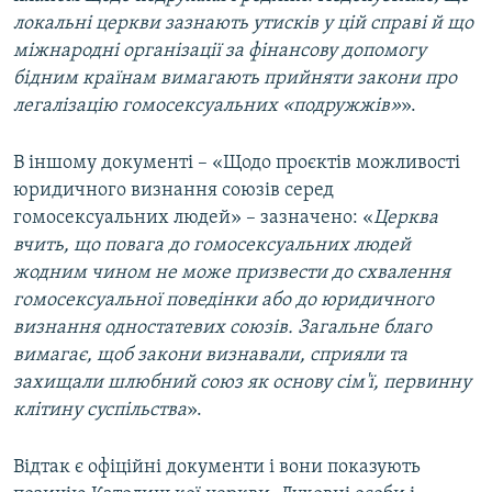
локальні церкви зазнають утисків у цій справі й що
міжнародні організації за фінансову допомогу
бідним країнам вимагають прийняти закони про
легалізацію гомосексуальних «подружжів»
».
В іншому документі – «Щодо проєктів можливості
юридичного визнання союзів серед
гомосексуальних людей» – зазначено: «
Церква
вчить, що повага до гомосексуальних людей
жодним чином не може призвести до схвалення
гомосексуальної поведінки або до юридичного
визнання одностатевих союзів. Загальне благо
вимагає, щоб закони визнавали, сприяли та
захищали шлюбний союз як основу сім'ї, первинну
клітину суспільства
».
Відтак є офіційні документи і вони показують