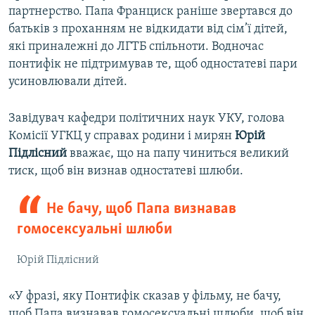
партнерство. Папа Франциск раніше звертався до
батьків з проханням не відкидати від сім’ї дітей,
які приналежні до ЛГТБ спільноти. Водночас
понтифік не підтримував те, щоб одностатеві пари
усиновлювали дітей.
Завідувач кафедри політичних наук УКУ, голова
Комісії УГКЦ у справах родини і мирян
Юрій
Підлісний
вважає, що на папу чиниться великий
тиск, щоб він визнав одностатеві шлюби.
Не бачу, щоб Папа визнавав
гомосексуальні шлюби
Юрій Підлісний
«У фразі, яку Понтифік сказав у фільму, не бачу,
щоб Папа визнавав гомосексуальні шлюби, щоб він