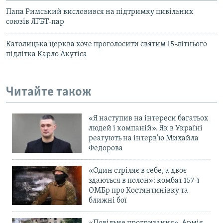
Папа Римський висловився на підтримку цивільних
союзів ЛГБТ-пар
Католицька церква хоче проголосити святим 15-літнього
підлітка Карло Акутіса
Читайте також
«Я наступив на інтереси багатьох
людей і компаній». Як в Україні
реагують на інтерв’ю Михайла
Федорова
«Один стріляє в себе, а двоє
здаються в полон»: комбат 157-ї
ОМБр про Костянтинівку та
ближні бої