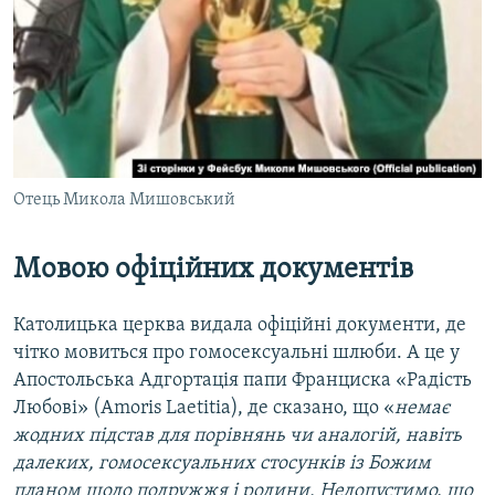
Отець Микола Мишовський
Мовою офіційних документів
Католицька церква видала офіційні документи, де
чітко мовиться про гомосексуальні шлюби. А це у
Апостольська Адгортація папи Франциска «Радість
Любові» (Amoris Laetitia), де сказано, що «
немає
жодних підстав для порівнянь чи аналогій, навіть
далеких, гомосексуальних стосунків із Божим
планом щодо подружжя і родини. Недопустимо, що