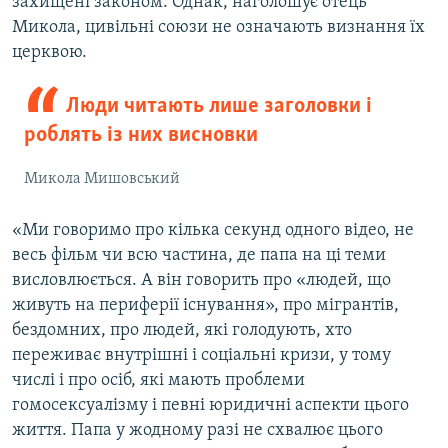
захищені законом. Однак, наголошує отець
Микола, цивільні союзи не означають визнання їх
церквою.
Люди читають лише заголовки і
роблять із них висновки
Микола Мишовський
«Ми говоримо про кілька секунд одного відео, не
весь фільм чи всю частина, де папа на ці теми
висловлюється. А він говорить про «людей, що
живуть на периферії існування», про мігрантів,
бездомних, про людей, які голодують, хто
переживає внутрішні і соціальні кризи, у тому
числі і про осіб, які мають проблеми
гомосексуалізму і певні юридичні аспекти цього
життя. Папа у жодному разі не схвалює цього