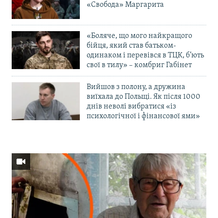
«Свобода» Маргарита
«Боляче, що мого найкращого
бійця, який став батьком-
одинаком і перевівся в ТЦК, б’ють
свої в тилу» – комбриг Габінет
Вийшов з полону, а дружина
виїхала до Польщі. Як після 1000
днів неволі вибратися «із
психологічної і фінансової ями»