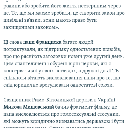
родини або зробити його життя нестерпним через
це. Те, що ми маємо зробити, це створити закон про
цивільні зв’язки, вони мають право бути
захищеними законом».
Ці слова
папи Франциска
багато людей
потрактували, як підтримку одностатевих шлюбів,
про що рясніють заголовки новин уже другий день.
Цим спантеличені і обурені вірні церкви, які є
консервативні у своїх поглядах, а дружні до ЛГТБ
спільноти вітають висловлювання папи про те, що
слід юридично врегулювати одностатеві союзи.
Священник Римо-Католицької церкви в Україні
Микола Мишовський
бачив фрагмент фільму, де
папа висловлюється про гомосексуальні стосунки,
які можуть юридично визнаватись державою і бути