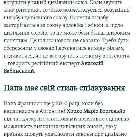
вступити у такий цивільний союз. Коли звучить
така риторика, то чітко розмежовується розуміння
шлюбу і цивільного союзу. Поняття шлюбу
застерігається за союзу чоловіка і жінки, а щодо
цивільних союзів, то це може бути більш широким
поняттям. Це нічого нового не сказано. Треба бути
обережним у словах і дочекатися виходу фільму,
подивитися, як це все звучить і в якому контексті»,
– говорить релігійний експерт
Анатолій
Бабинський
.
Папа має свій стиль спілкування
Папа Франциск ще у 2010 році, коли був
кардиналом в Аргентині
Хорхе Маріо Бергольйо
під час дискусії з єпископами позитивно оцінював
можливість визнання цивільних союзів, що у
країнах можуть ухвалювати закони про
цивільне