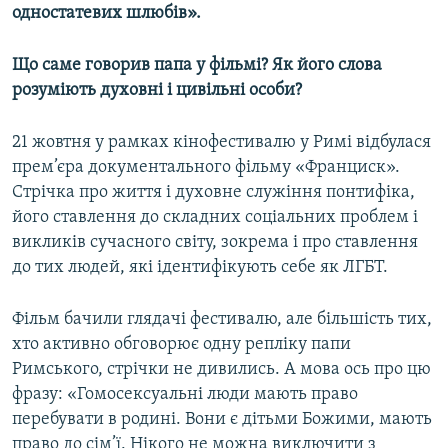
одностатевих шлюбів».
Усі сайти RFE/RL
Що саме говорив папа у фільмі? Як його слова
розуміють духовні і цивільні особи?
21 жовтня у рамках кінофестивалю у Римі відбулася
прем’єра документального фільму «Франциск».
Стрічка про життя і духовне служіння понтифіка,
його ставлення до складних соціальних проблем і
викликів сучасного світу, зокрема і про ставлення
до тих людей, які ідентифікують себе як ЛГБТ.
Фільм бачили глядачі фестивалю, але більшість тих,
хто активно обговорює одну репліку папи
Римського, стрічки не дивились. А мова ось про цю
фразу: «Гомосексуальні люди мають право
перебувати в родині. Вони є дітьми Божими, мають
право до сім’ї. Нікого не можна виключити з