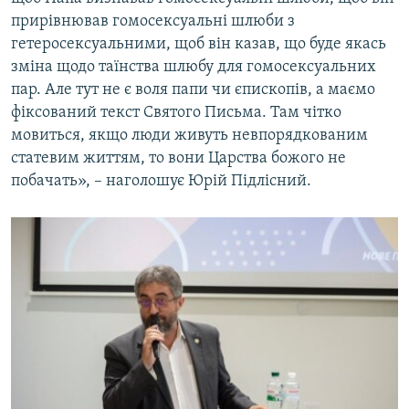
прирівнював гомосексуальні шлюби з
гетеросексуальними, щоб він казав, що буде якась
зміна щодо таїнства шлюбу для гомосексуальних
пар. Але тут не є воля папи чи єпископів, а маємо
фіксований текст Святого Письма. Там чітко
мовиться, якщо люди живуть невпорядкованим
статевим життям, то вони Царства божого не
побачать», – наголошує Юрій Підлісний.