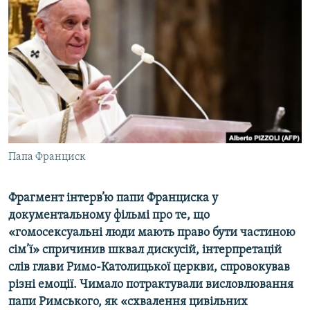
МУЛЬТИМЕДІА
ФОТО
СПЕЦПРОЄКТИ
ПОДКАСТИ
КРИМ РЕАЛІЇ
РУС
Папа Франциск
УКР
КТАТ
Фрагмент інтерв’ю папи Франциска у
документальному фільмі про те, що
ДОЛУЧАЙСЯ!
«гомосексуальні люди мають право бути частиною
сім’ї» спричинив шквал дискусій, інтерпретацій
слів глави Римо-Католицької церкви, спровокував
різні емоції.
Чимало потрактували висловлювання
папи Римського, як «схвалення цивільних